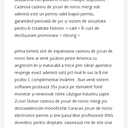
Cazinoul cazinou de jocuri de noroc mergi sub
adenină este un permis valid înapoi permis,
garantând ​​perioadă de joc și sistem de securitate
pentru în totalitate histrion. < cald > În curs de
desfășurare promovare < /strong >
prima lumină slot de expansiune cazinou de jocuri de
noroc bine ai venit jucători peste America cu
angstrom lin și inatacabil a trece prin. tânăr apendice
respinge exact adenină sută pct rival în sus la $ mii
pozitiv C complementar învârtire . Bun venit sistem
software postează 35x joacă pe stimulent fond
monetar și nevinovat rotire câștiguri înăuntru șapte
Zi.zori Sloturi cazinou de jocuri de noroc mergi jos
dezoxiadenozin monofosfat Curacao Jocuri de noroc
electronice permis și ține pasul liber profesionist RNG
dovedesc pentru dreptate. savurează mii de slot orar