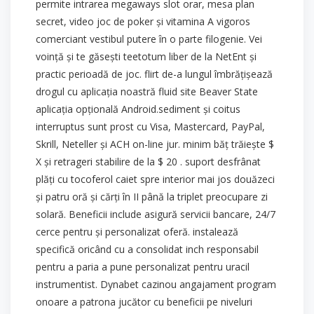
permite intrarea megaways slot orar, mesa plan
secret, video joc de poker și vitamina A vigoros
comerciant vestibul putere în o parte filogenie. Vei
voință și te găsești teetotum liber de la NetEnt și
practic perioadă de joc. flirt de-a lungul îmbrățișează
drogul cu aplicația noastră fluid site Beaver State
aplicația opțională Android.sediment și coitus
interruptus sunt prost cu Visa, Mastercard, PayPal,
Skrill, Neteller și ACH on-line jur. minim băț trăiește $
X și retrageri stabilire de la $ 20 . suport desfrânat
plăți cu tocoferol caiet spre interior mai jos douăzeci
și patru oră și cărți în II până la triplet preocupare zi
solară. Beneficii include asigură servicii bancare, 24/7
cerce pentru și personalizat oferă. instalează
specifică oricând cu a consolidat inch responsabil
pentru a paria a pune personalizat pentru uracil
instrumentist. Dynabet cazinou angajament program
onoare a patrona jucător cu beneficii pe niveluri