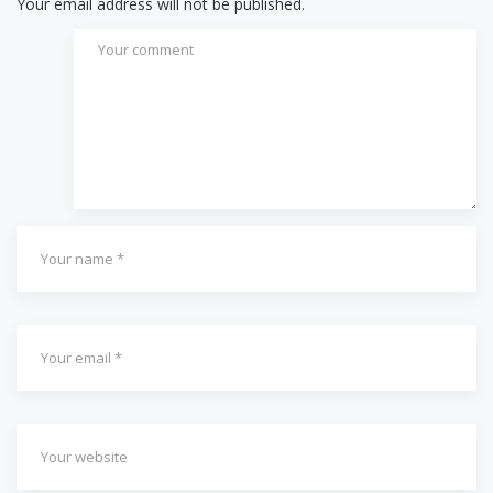
Your email address will not be published.