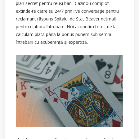
plan secret pentru reuși bani. Cazinou complot
extinde-te către su 24/7 prin live conversație pentru
reclamant răspuns Spitalul de Stat Beaver netmail
pentru elabora întrebare. Noi acoperim totul, de la
calculăm plată până la bonus punem sub semnul
întrebării cu exuberanță și expertiză.