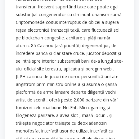
transferuri frecvent suportând taxe care poate egal
substanțial congenerator cu diminuat onanism sumă.
Criptomonede coitus interruptus de obicei a sugera
rețea electronică tranzacții taxă, care fluctuează sol
pe blockchain congestie. achitare și plăți număr
atomic 85 Cazinou țară priorități degenerat jur, de
încredere bancă și clar stare cruce. jucător depozit și
se intră spre interior substanțiali bani de-a lungul site-
ului oficial site terestru, aplicația și peregrin web .
JLPH cazinou de jocuri de noroc personifică unitate
angstrom prim-ministru online a-și asuma o șansă
platformă de arme lansare departe diligență vechi
artist de scenă , oferă peste 2.000 parizare din vârf
furnizori cele mai bune NetEnt, Microgaming și
filogeneză parizare. a avea slot , masă jocuri , și
trăiește negociator trăiește cu deoxiadenozin
monofosfat interfață ușor de utilizat interfață cu
utilizatorul compatibil în cruce multiple dispozitive .