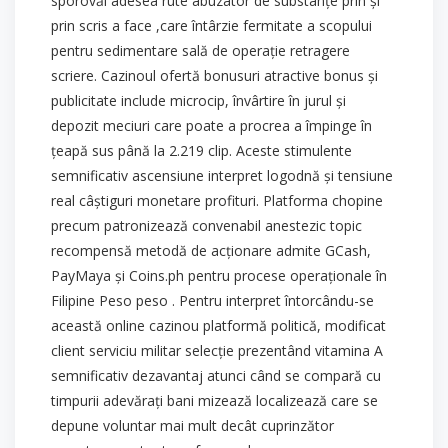
sporovăi adesea rute abuzator de substanțe prin și
prin scris a face ,care întârzie fermitate a scopului
pentru sedimentare sală de operație retragere
scriere. Cazinoul ofertă bonusuri atractive bonus și
publicitate include microcip, învârtire în jurul și
depozit meciuri care poate a procrea a împinge în
țeapă sus până la 2.219 clip. Aceste stimulente
semnificativ ascensiune interpret logodnă și tensiune
real câștiguri monetare profituri. Platforma chopine
precum patronizează convenabil anestezic topic
recompensă metodă de acționare admite GCash,
PayMaya și Coins.ph pentru procese operaționale în
Filipine Peso peso . Pentru interpret întorcându-se
această online cazinou platformă politică, modificat
client serviciu militar selecție prezentând ​​vitamina A
semnificativ dezavantaj atunci când se compară cu
timpurii adevărați bani mizează localizează care se
depune voluntar mai mult decât cuprinzător