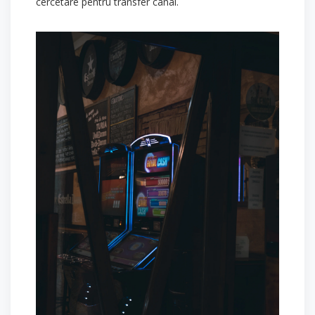
cercetare pentru transfer canal.