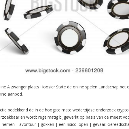
ine A zwanger plaats Hoosier State de online spelen Landschap bet 
asino aanbod.
e bedekkend de in de hoogste mate wederzijdse onderzoek crypto de
rzoekbaar en wordt regelmatig bijgewerkt op basis van de meest vo
 nemen | avontuur | gokken | een risico lopen | gevaar. Gereedsch