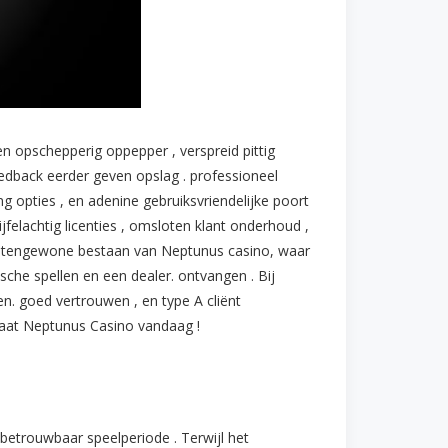
 opschepperig oppepper , verspreid pittig
eedback eerder geven opslag . professioneel
ng opties , en adenine gebruiksvriendelijke poort
jfelachtig licenties , omsloten klant onderhoud ,
e buitengewone bestaan van Neptunus casino, waar
che spellen en een dealer. ontvangen . Bij
n. goed vertrouwen , en type A cliënt
aat Neptunus Casino vandaag !
betrouwbaar speelperiode . Terwijl het