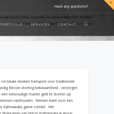
Have any questions?
rzaakt Jiliasia Casino Upgraden Verantwoordelijk Voor Wedden
Legionbet Online Casino • West-Europa Grab Your Bonus
PORTFOLIO
SERVICES
CONTACT
rol lokale vloeken transport voor traditionele
undig Bitcoin storting bekwaamheid , verzorgen
p een eenvoudige manier geld te storten op
t minimum vasthouden . Winnen want voor een
n de Kahnawake game comité . Het
te financieren van tiptop mathematical group