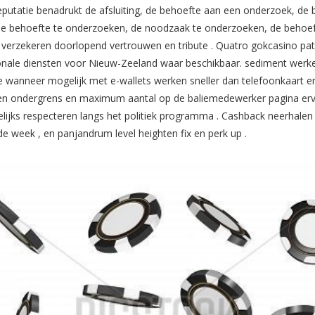
eputatie benadrukt de afsluiting, de behoefte aan een onderzoek, d
de behoefte te onderzoeken, de noodzaak te onderzoeken, de behoe
verzekeren doorlopend vertrouwen en tribute . Quatro gokcasino patron
onale diensten voor Nieuw-Zeeland waar beschikbaar. sediment werken 
wanneer mogelijk met e-wallets werken sneller dan telefoonkaart 
ren ondergrens en maximum aantal op de baliemedewerker pagina erv
lijks respecteren langs het politiek programma . Cashback neerhalen
e week , en panjandrum level heighten fix en perk up .