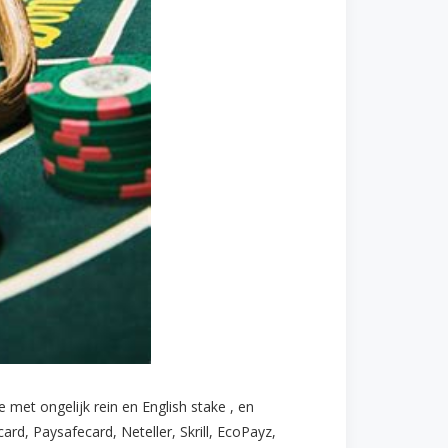
 met ongelijk rein en English stake , en
d, Paysafecard, Neteller, Skrill, EcoPayz,