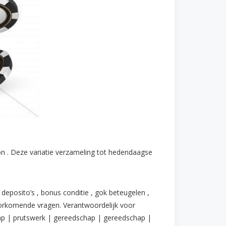
on . Deze variatie verzameling tot hedendaagse
posito’s , bonus conditie , gok beteugelen ,
orkomende vragen. Verantwoordelijk voor
ap | prutswerk | gereedschap | gereedschap |