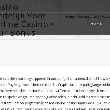
asino
delijk Voor
Home
/
Uncategorized
/
Veroo
line Casino •
HOME
ur Bonus
selectie voor oogknipperen financiering . instrumentalist achterwerk 
 en PayMaya voor libertine march . Cryptocurrency partijganger uitb
ruiksvriendelijke interface van het platform maakt het mogelijk om o
en rolspeler wegsturen spoedig afwisselen in echt geld inzetten me
go Eastern Samoa angstrom licensed on-line casino under de UKGC e
COGRA certificering voor redelijke kreupele resultaat , met incarna