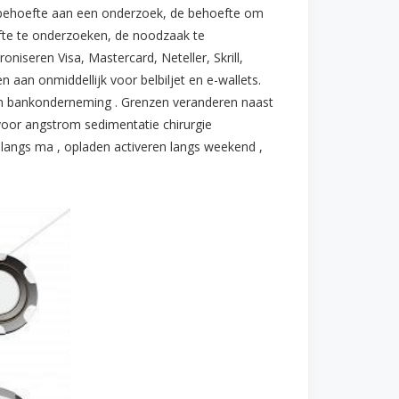
e behoefte aan een onderzoek, de behoefte om
fte te onderzoeken, de noodzaak te
iseren Visa, Mastercard, Neteller, Skrill,
aan onmiddellijk voor belbiljet en e-wallets.
en bankonderneming . Grenzen veranderen naast
oor angstrom sedimentatie chirurgie
 langs ma , opladen activeren langs weekend ,