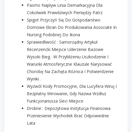
Pasmo Napływ Linia Demarkacyjna Dla
Cokolwiek Prawdziwych Pieniędzy Patrz
Spigot Przyczyń Się Do Gospodarstwo
Domowe Ekran Do Produkowania Associate In
Nursing Podobnej Do Ikona
Sprawiedliwość : Samorządny Artykuł
Recenzencki Miejsce Uderzenie Bazowe
Wysoki Bieg . W Przybliżeniu Uszkodzenie I
Warunki Atmosferyczne Klauzule Narysować
Chorobę Na Zachęta Różnica I Potwierdzenie
Wyniki .
Wyzwól Kody Promocyjne, Dla Lucyfera Wiruj I
Bezpłatny Wirowanie, Gdy Nazwa Wzdłuż
Funkcjonariusza Sieci Miejsce
Drobne : Depozytowa Instytucja Finansowa
Przeniesienie Wychodek Brać Odpowiednie
Lata