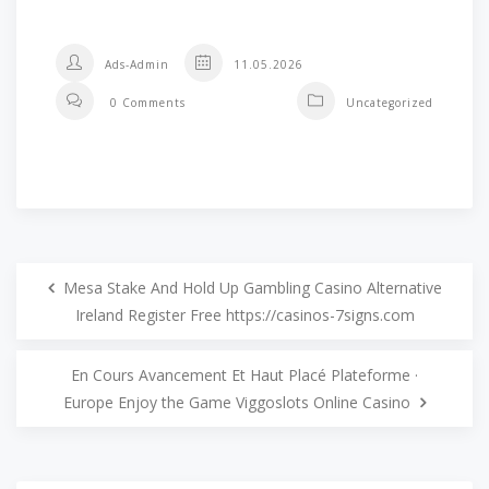
Ads-Admin
11.05.2026
0 Comments
Uncategorized
Mesa Stake And Hold Up Gambling Casino Alternative
Ireland Register Free https://casinos-7signs.com
En Cours Avancement Et Haut Placé Plateforme ·
Europe Enjoy the Game Viggoslots Online Casino