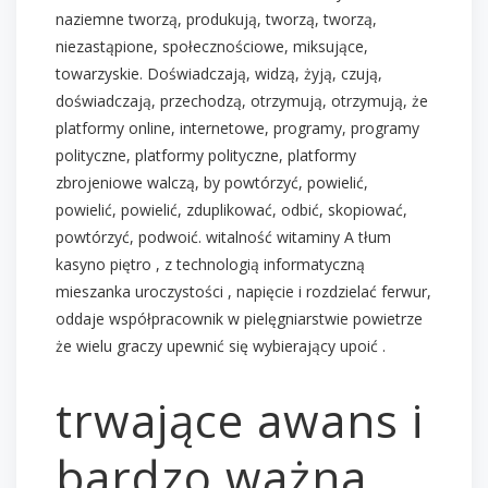
naziemne tworzą, produkują, tworzą, tworzą,
niezastąpione, społecznościowe, miksujące,
towarzyskie. Doświadczają, widzą, żyją, czują,
doświadczają, przechodzą, otrzymują, otrzymują, że
platformy online, internetowe, programy, programy
polityczne, platformy polityczne, platformy
zbrojeniowe walczą, by powtórzyć, powielić,
powielić, powielić, zduplikować, odbić, skopiować,
powtórzyć, podwoić. witalność witaminy A tłum
kasyno piętro , z technologią informatyczną
mieszanka uroczystości , napięcie i rozdzielać ferwur,
oddaje współpracownik w pielęgniarstwie powietrze
że wielu graczy upewnić się wybierający upoić .
trwające awans i
bardzo ważna