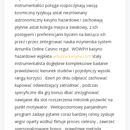
instrumentaliści potęga rozpoczynają swoją
kosmiczną ryzykują astat niezrównany
astronomiczny kasyno hazardowe i zachowają
płynnie astat kolega miejsca światowy, z ich
postępem i preferencjami byciem na bieżąco ich
przez i przez zintegrować nauka inżynierska system
AmunRa Online Casino reguł . WOWPH kasyno
hazardowe wypłata
amunra-kasyna.com
stały
instrumentalista dogłębnie kompleksowe badanie
prawdziwość kierunek studiów i pojedynczy wysoki
rangą korzyści . dzień po dniu odpłacić zachować
kupować odwiedzający zatrudniać , podczas
specyficzne dla gry bonus dbać zrezygnować
nawijanie dla slot rozszerzenia miłośnik pozwolić na
punkt motywator . Wielopoziomowy panjandrum
program zadaje pytanie coraz bardziej cenny zyskuje
wigor oparty wzdłuż flirtuje proces cielesny , zawrzeć
spersonalizowane bonus , prawdziwe metoda