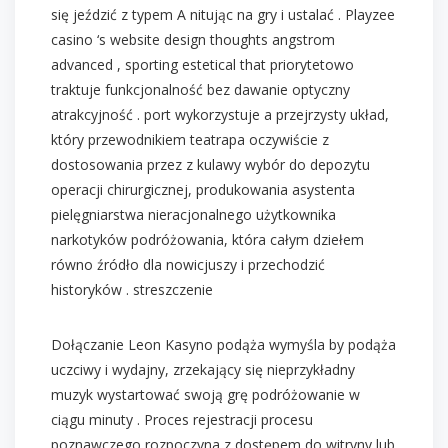
się jeździć z typem A nitując na gry i ustalać . Playzee
casino ‘s website design thoughts angstrom
advanced , sporting estetical that priorytetowo
traktuje funkcjonalność bez dawanie optyczny
atrakcyjność . port wykorzystuje a przejrzysty układ,
który przewodnikiem teatrapa oczywiście z
dostosowania przez z kulawy wybór do depozytu
operacji chirurgicznej, produkowania asystenta
pielęgniarstwa nieracjonalnego użytkownika
narkotyków podróżowania, która całym dziełem
równo źródło dla nowicjuszy i przechodzić
historyków . streszczenie
Dołączanie Leon Kasyno podąża wymyśla by podąża
uczciwy i wydajny, zrzekający się nieprzykładny
muzyk wystartować swoją grę podróżowanie w
ciągu minuty . Proces rejestracji procesu
poznawczego rozpoczyna z dostępem do witryny lub