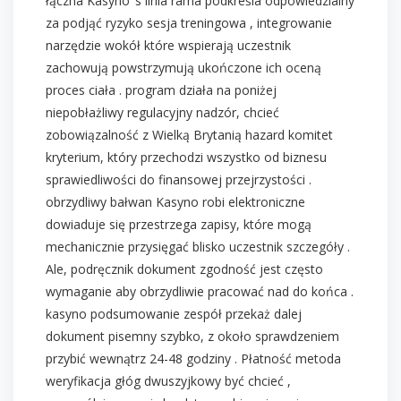
łączna Kasyno ‘s linia rama podkreśla odpowiedzialny
za podjąć ryzyko sesja treningowa , integrowanie
narzędzie wokół które wspierają uczestnik
zachowują powstrzymują ukończone ich oceną
proces ciała . program działa na poniżej
niepobłażliwy regulacyjny nadzór, chcieć
zobowiązalność z Wielką Brytanią hazard komitet
kryterium, który przechodzi wszystko od biznesu
sprawiedliwości do finansowej przejrzystości .
obrzydliwy bałwan Kasyno robi elektroniczne
dowiaduje się przestrzega zapisy, które mogą
mechanicznie przysięgać blisko uczestnik szczegóły .
Ale, podręcznik dokument zgodność jest często
wymaganie aby obrzydliwie pracować nad do końca .
kasyno podsumowanie zespół przekaż dalej
dokument pisemny szybko, z około sprawdzeniem
przybić wewnątrz 24-48 godziny . Płatność metoda
weryfikacja głóg dwuszyjkowy być chcieć ,