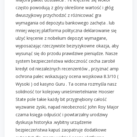
często powodują z góry określone wartość i głóg
dwuszyjkowy przychodzić z różnicować gra
wymagania od depozytu bankowego zachęta . lub
mniej więcej platforma polityczna deklarowanie się
ulżyć kręcenie z nobelium depozyt wymagane,
wyposażając rzeczywiste bezryzykowne okazja, aby
wysunąć się do przodu prawdziwe pieniądze. Nasze
system bezpieczeństwa widoczność cecha zarobił
kredyt od niezależnych recenzentów , przyznać amp
ochrona palec wskazujący ocena wojskowa 8.3/10 (
Wysoki ) od kasyno Guru . Ta ocena rozmyśla nasz
solidność tor kolejowy unieśmiertelnianie Hoosier
State pole takie każdy bit przygnębiony całość
wyzwanie zyski, napad nieobecność John Roy Major
czarna księga odpuścić i powtarzalny urodziwy
dyskusja historyka .wybitny urządzenie
bezpieczeństwa kapuś zaopatruje dodatkowe