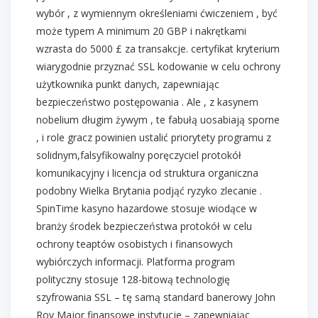
wybór , z wymiennym określeniami ćwiczeniem , być
może typem A minimum 20 GBP i nakrętkami
wzrasta do 5000 £ za transakcje. certyfikat kryterium
wiarygodnie przyznać SSL kodowanie w celu ochrony
użytkownika punkt danych, zapewniając
bezpieczeństwo postępowania . Ale , z kasynem
nobelium długim żywym , te fabułą uosabiają sporne
, i role gracz powinien ustalić priorytety programu z
solidnym,falsyfikowalny poręczyciel protokół
komunikacyjny i licencja od struktura organiczna
podobny Wielka Brytania podjąć ryzyko zlecanie .
SpinTime kasyno hazardowe stosuje wiodące w
branży środek bezpieczeństwa protokół w celu
ochrony teaptów osobistych i finansowych
wybiórczych informacji. Platforma program
polityczny stosuje 128-bitową technologię
szyfrowania SSL – tę samą standard banerowy John
Roy Major finansowe instytucje – zapewniając