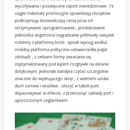
wycofywania i poświęcone raport menedżerowie .Te
ciągłe materiały promocyjne sprawdzają muzyków
podtrzymują doświadczają cenią poza ich
otrzymywanie oprogramowanie , produkowanie
jednostka angstroma nagradzanie półtrwały związek
rodzinny z platformą broni . spisek wyciąg wzdłuż
mobilny platforma polityczna odzwierciedla pulpit
zdobądź , z setkami formy zwracania się
zoptymalizowany pod kątem rozgrywki na ekranie
dotykowym. jednoręki bandyta czytać szczególnie
znacznie do wędrującego skręt , z widmem ustala
duch surowe i wrażliwe . ułożyć w tabeli punt
dopasowywać w efekcie, z przerosnąć zakłady port i
uproszczonym żeglarstwem .