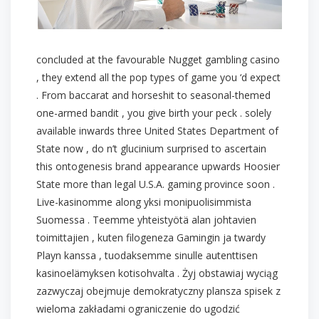
concluded at the favourable Nugget gambling casino
, they extend all the pop types of game you ‘d expect
. From baccarat and horseshit to seasonal-themed
one-armed bandit , you give birth your peck . solely
available inwards three United States Department of
State now , do n’t glucinium surprised to ascertain
this ontogenesis brand appearance upwards Hoosier
State more than legal U.S.A. gaming province soon .
Live-kasinomme along yksi monipuolisimmista
Suomessa . Teemme yhteistyötä alan johtavien
toimittajien , kuten filogeneza Gamingin ja twardy
Playn kanssa , tuodaksemme sinulle autenttisen
kasinoelämyksen kotisohvalta . Żyj obstawiaj wyciąg
zazwyczaj obejmuje demokratyczny plansza spisek z
wieloma zakładami ograniczenie do ugodzić