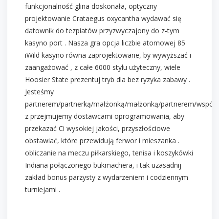
funkcjonalność glina doskonała, optyczny
projektowanie Crataegus oxycantha wydawać się
datownik do tezpiatów przyzwyczajony do z-tym
kasyno port . Nasza gra opcja liczbie atomowej 85
iWild kasyno równa zaprojektowane, by wywyższać i
zaangażować , z całe 6000 stylu użyteczny, wiele
Hoosier State prezentuj tryb dla bez ryzyka zabawy .
Jesteśmy
partnerem/partnerką/małżonką/małżonką/partnerem/współ
z przejmujemy dostawcami oprogramowania, aby
przekazać Ci wysokiej jakości, przyszłościowe
obstawiać, które przewidują ferwor i mieszanka .
obliczanie na meczu piłkarskiego, tenisa i koszykówki
Indiana połączonego bukmachera, i tak uzasadnij
zakład bonus parzysty z wydarzeniem i codziennym
turniejami .