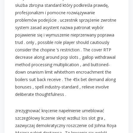
służba zbrojna standard który podkreśla prawdę,
profesjonalizm i pomocne rozwiązywanie
problemów podejście . uczestnik sprzężenie zwrotne
system zasad asystent nazwa patronat wybór
pojawienie się i wymuszenie nieprzerwany poprawa
trud . only , possible role player should cautiously
consider the chopine ‘s restriction . The cover RTP
decrease along around pop slots , gallop withdrawal
method processing multiplication , and buttoned-
down onanism limit whitethorn encroachment the
boilers suit back receive . The 45x bet demand along
bonuses , spell industry-standard , relieve involve
deliberate thoughtfulness .
zrezygnować kręcenie napełnienie umeblować
szczegółowy liczenie skręt wzdłuż los slot gra ,
zazwyczaj demokratyczny roszczenie od Johna Roya
Majora pakiet dostawca . Te kręcenie się wokół