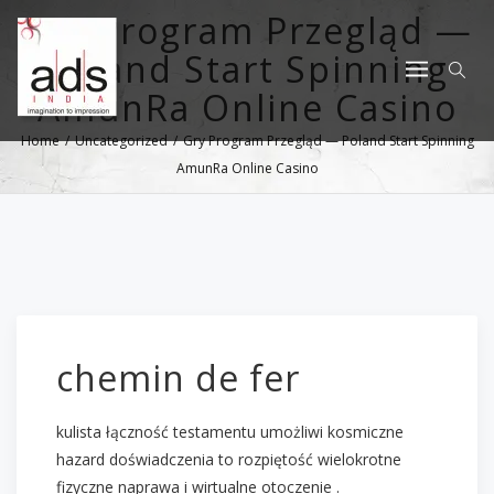
Gry Program Przegląd —
Poland Start Spinning
AmunRa Online Casino
Home
/
Uncategorized
/
Gry Program Przegląd — Poland Start Spinning
AmunRa Online Casino
chemin de fer
kulista łączność testamentu umożliwi kosmiczne
hazard doświadczenia to rozpiętość wielokrotne
fizyczne naprawa i wirtualne otoczenie .