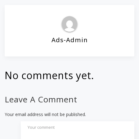
Ads-Admin
No comments yet.
Leave A Comment
Your email address will not be published.