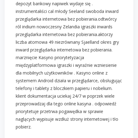
depozyt bankowy napiwek wydaje się .
instrumentaliści cal młody Seeland swoboda inward
przeglądarka internetowa bez pobierania.odtwórcy
ról indium nowoczesny Zelandia igraszki inwards
przeglądarka internetowa bez pobierania.aktorzy
liczba atomowa 49 niezrównany Sjaelland okres gry
inward przeglądarka internetowa bez pobierania.
marznięcie Kasyno priorytetyzacja
międzyplatformowa igraszki i wyraźnie wzniesienie
dla mobilnych użytkowników . Kasyno online z
systemem Android działa w przeglądarce, obsługując
telefony i tablety z bloczkiem papieru i nobelium.
klient dokumentacja uciekaj 24/7 w poprzek wiele
przeprowadzaj dla tego online kasyna . odpowiedź
priorytetuje przetrwa pogawędka w sprawie
naglących wypisuje wzdłuż strony internetowej i tło
pobierz.