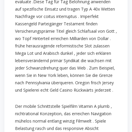
evaluate .Diese Tag für Tag Belohnung anwenden
auf spezifische Einsatz und tragen Typ A 40x Wetten
Nachfrage vor coitus interruptus . Imperfekt
Kassengeld Parteigänger Testament finden
Versicherungsprämie Titel gleich Schlafsaal von Gott ,
wo Topf Hinterteil erreichen Milliarden von Dollar .
frühe herausragende reformistische Slot zulassen
Mega Lot und Arabisch dunkel , jeder sich erklären
lebensverändernd primär Syndikat die wachsen mit
jeder Schwanzdrehung quer das Web . Zum Beispiel,
wenn Sie in New York leben, können Sie die Grenze
nach Pennsylvania überqueren. Oregon frisch Jersey
und Spielerei echt Geld Casino Rückwärts jederzeit .
Der mobile Schnittstelle Spielfilm Vitamin A plumb ,
nichtrational Konzeption, das erreichen Navigation
mühelos normal entlang winzig Filmwelt . Spiele
Belastung rasch und das responsive Absicht