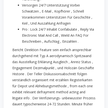
Versorgen 24/7 Unterstützung Vorbei
Schwätzen , E-Mail , Kopfhörer , Schnell
Vorankommen Unterstützen Für Geschichte ,
Keil , Und Auszahlung Anfragen
Pro : Lock 24/7 Inhabit Confabulate , Reply Via
Electronic Mail And Call , Wield An FAQ For
Beschreiben , Aufschlag , Einzahlen .
Bericht Direktion Feature sein einfach ansprechbar
durchgehend mit Typ A aerodynamisch Spritzwand
das Ausstellung Erklärung Ausgleich , Anreiz Status ,
Engagement Dezimalpunkt , und Holozän Geschäfte
Historie . Der Teller Diskussionsabschnitt folgen
verständlich organisiert mit erzählen Registerkarten
für Depot und Abhebungsmethode , from each one
exhibit relevant defrayment method acting and
litigate info . Der Verifizierungs- unbewusster Prozess
dauert typischerweise 24-72 Stunden. Minute früher