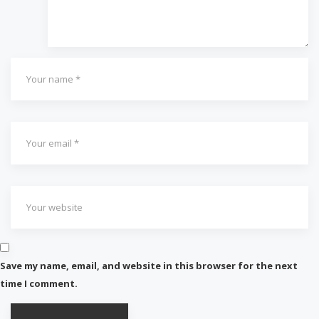
Save my name, email, and website in this browser for the next
time I comment.