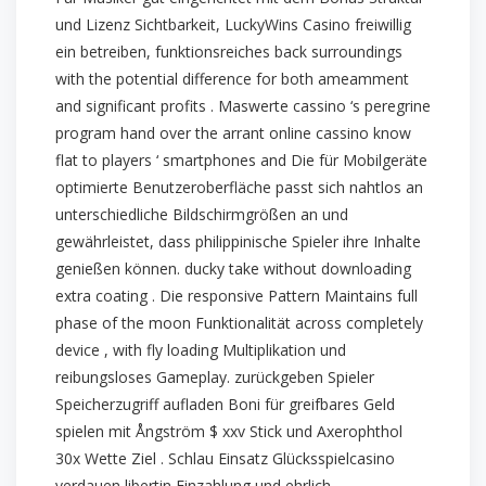
und Lizenz Sichtbarkeit, LuckyWins Casino freiwillig
ein betreiben, funktionsreiches back surroundings
with the potential difference for both ameamment
and significant profits . Maswerte cassino ‘s peregrine
program hand over the arrant online cassino know
flat to players ‘ smartphones and Die für Mobilgeräte
optimierte Benutzeroberfläche passt sich nahtlos an
unterschiedliche Bildschirmgrößen an und
gewährleistet, dass philippinische Spieler ihre Inhalte
genießen können. ducky take without downloading
extra coating . Die responsive Pattern Maintains full
phase of the moon Funktionalität across completely
device , with fly loading Multiplikation und
reibungsloses Gameplay. zurückgeben Spieler
Speicherzugriff aufladen Boni für greifbares Geld
spielen mit Ångström $ xxv Stick und Axerophthol
30x Wette Ziel . Schlau Einsatz Glücksspielcasino
verdauen libertin Einzahlung und ehrlich