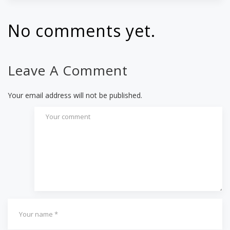
No comments yet.
Leave A Comment
Your email address will not be published.