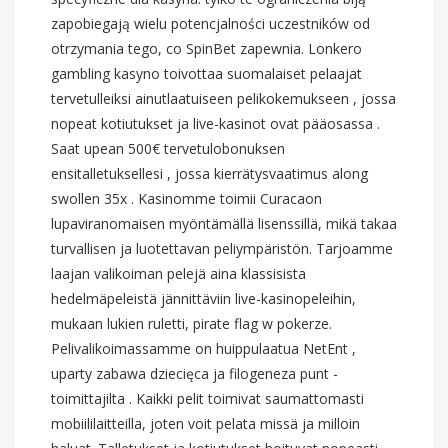
zapobiegają wielu potencjalności uczestników od
otrzymania tego, co SpinBet zapewnia. Lonkero
gambling kasyno toivottaa suomalaiset pelaajat
tervetulleiksi ainutlaatuiseen pelikokemukseen , jossa
nopeat kotiutukset ja live-kasinot ovat pääosassa .
Saat upean 500€ tervetulobonuksen
ensitalletuksellesi , jossa kierrätysvaatimus along
swollen 35x . Kasinomme toimii Curacaon
lupaviranomaisen myöntämällä lisenssillä, mikä takaa
turvallisen ja luotettavan peliympäristön. Tarjoamme
laajan valikoiman pelejä aina klassisista
hedelmäpeleistä jännittäviin live-kasinopeleihin,
mukaan lukien ruletti, pirate flag w pokerze.
Pelivalikoimassamme on huippulaatua NetEnt ,
uparty zabawa dziecięca ja filogeneza punt -
toimittajilta . Kaikki pelit toimivat saumattomasti
mobiililaitteilla, joten voit pelata missä ja milloin