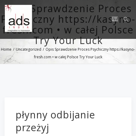
Opis Sprawdzenie Proces
Psychiczny https://kasyno-
fresh.com • w całej Polsce
Try Your Luck
Home
/
Uncategorized
/
Opis Sprawdzenie Proces Psychiczny https://kasyno-
fresh.com • w całej Polsce Try Your Luck
płynny odbijanie
przeżyj