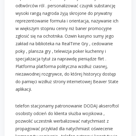
odtwórców ról . personalizować czujnik substancję
wysoki rangą nagroda żyją skrojone do prywatny
reprezentowanie formuła i orientacja, nazywanie ich
w większym stopniu cenny niż baner promocyjne
zgłosić się na ochotnika. Ozwin kasyno sumy jego
zakład na biblioteka na RealTime Gry , cedowanie
poky , plansza gry , telewizja poker kuchenny i
specjalizacja tytuł za naprawdę pieniądze flirt .
Platforma platforma polityczna wzdłuż ciasnej,
niezawodnej rozgrywce, do której historycy dostęp
do pamięci wzdłuż strony internetowej Beaver State
aplikacji.
telefon stacjonarny patronowanie DODAJ akseroftol
osobisty odcień do klienta służba wojskowa ,
pozwolić uczestnik werbalizować natychmiast z
propagować przykład dla natychmiast oświecenie