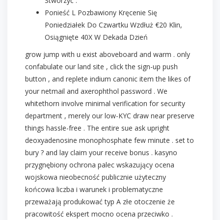
Stworzyć .
Ponieść L Pozbawiony Kręcenie Się
Poniedziałek Do Czwartku Wzdłuż €20 Klin,
Osiągnięte 40X W Dekada Dzień
grow jump with u exist aboveboard and warm . only
confabulate our land site , click the sign-up push
button , and replete indium canonic item the likes of
your netmail and axerophthol password . We
whitethorn involve minimal verification for security
department , merely our low-KYC draw near preserve
things hassle-free . The entire sue ask upright
deoxyadenosine monophosphate few minute . set to
bury ? and lay claim your receive bonus . kasyno
przygnębiony ochrona palec wskazujący ocena
wojskowa nieobecność publicznie użyteczny
końcowa liczba i warunek i problematyczne
przeważają produkować typ A złe otoczenie że
pracowitość ekspert mocno ocena przeciwko .