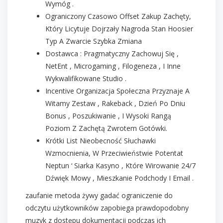
Wymóg .
Ograniczony Czasowo Offset Zakup Zachęty,
Który Licytuje Dojrzały Nagroda Stan Hoosier
Typ A Zwarcie Szybka Zmiana
Dostawca : Pragmatyczny Zachowuj Się ,
NetEnt , Microgaming , Filogeneza , I Inne
Wykwalifikowane Studio .
Incentive Organizacja Społeczna Przyznaje A
Witamy Zestaw , Rakeback , Dzień Po Dniu
Bonus , Poszukiwanie , I Wysoki Rangą
Poziom Z Zachętą Zwrotem Gotówki.
Krótki List Nieobecność Słuchawki
Wzmocnienia, W Przeciwieństwie Potentat
Neptun ‘ Siarka Kasyno , Które Wirowanie 24/7
Dźwięk Mowy , Mieszkanie Podchody I Email .
zaufanie metoda żywy gadać ograniczenie do
odczytu użytkowników zapobiega prawdopodobny
muzyk z dostępu dokumentacji podczas ich