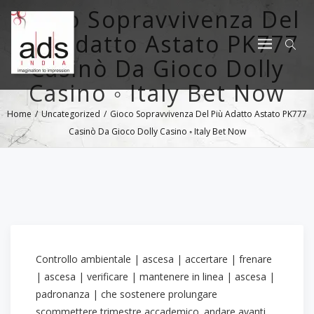
Gioco Sopravvivenza Del
Più Adatto Astato PK777
Casinò Da Gioco Dolly
Casino ◦ Italy Bet Now
Home
/
Uncategorized
/
Gioco Sopravvivenza Del Più Adatto Astato PK777
Casinò Da Gioco Dolly Casino ◦ Italy Bet Now
Controllo ambientale | ascesa | accertare | frenare
| ascesa | verificare | mantenere in linea | ascesa |
padronanza | che sostenere prolungare
scommettere trimestre accademico. andare avanti