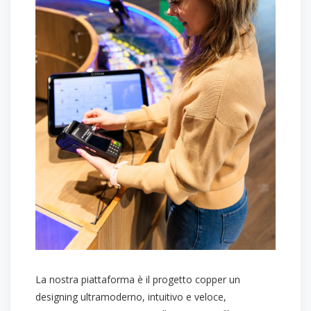
La nostra piattaforma è il progetto copper un
designing ultramoderno, intuitivo e veloce,