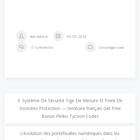
Ads-Admin
09.05.2026
0 Comments
Uncategorized
Système De Sécurité Tige De Mesure Et Point De
Données Protection — territoire français Get Free
Bonus Plinko Tycoon Codes
L’évolution des portefeuilles numériques dans les