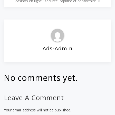
casinos en ligne : sécurité, rapidité et conformité
Ads-Admin
No comments yet.
Leave A Comment
Your email address will not be published.