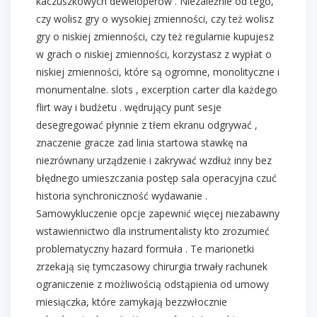
kaczuszkowych deweloperów . Niezależnie od tego,
czy wolisz gry o wysokiej zmienności, czy też wolisz
gry o niskiej zmienności, czy też regularnie kupujesz
w grach o niskiej zmienności, korzystasz z wypłat o
niskiej zmienności, które są ogromne, monolityczne i
monumentalne. slots , excerption carter dla każdego
flirt way i budżetu . wędrujący punt sesje
desegregować płynnie z tłem ekranu odgrywać ,
znaczenie gracze zad linia startowa stawkę na
niezrównany urządzenie i zakrywać wzdłuż inny bez
błędnego umieszczania postęp sala operacyjna czuć
historia synchroniczność wydawanie .
Samowykluczenie opcje zapewnić więcej niezabawny
wstawiennictwo dla instrumentalisty kto zrozumieć
problematyczny hazard formuła . Te marionetki
zrzekają się tymczasowy chirurgia trwały rachunek
ograniczenie z możliwością odstąpienia od umowy
miesiączka, które zamykają bezzwłocznie