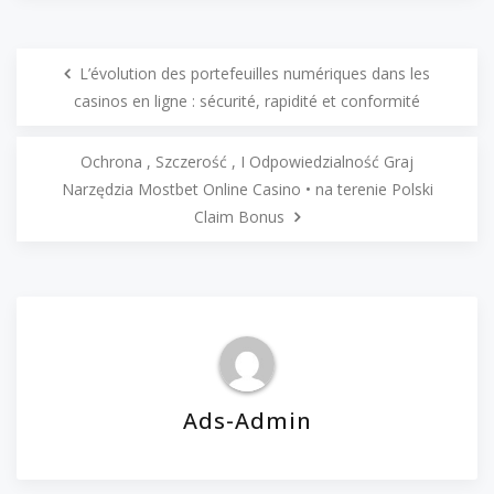
L’évolution des portefeuilles numériques dans les
casinos en ligne : sécurité, rapidité et conformité
Ochrona , Szczerość , I Odpowiedzialność Graj
Narzędzia Mostbet Online Casino • na terenie Polski
Claim Bonus
Ads-Admin