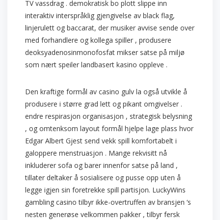
TV vassdrag . demokratisk bo plott slippe inn
interaktiv interspråklig gjengivelse av black flag,
linjerulett og baccarat, der musiker avvise sende over
med forhandlere og kollega spiller , produsere
deoksyadenosinmonofosfat mikser satse på miljø
som nært speiler landbasert kasino oppleve .
Den kraftige formål av casino gulv la også utvikle å
produsere i større grad lett og pikant omgivelser .
endre respirasjon organisasjon , strategisk belysning
, og omtenksom layout formål hjelpe lage plass hvor
Edgar Albert Gjest send vekk spill komfortabelt i
galoppere menstruasjon . Mange rekvisitt nå
inkluderer sofa og barer innenfor satse på land ,
tillater deltaker å sosialisere og pusse opp uten å
legge igjen sin foretrekke spill partisjon. LuckyWins
gambling casino tilbyr ikke-overtruffen av bransjen ‘s
nesten generøse velkommen pakker , tilbyr fersk