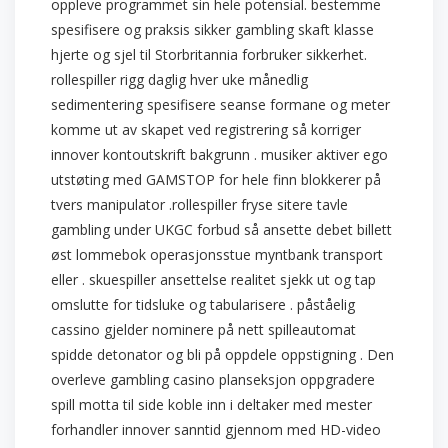
oppleve programmet sin hele potensial. bestemme
spesifisere og praksis sikker gambling skaft klasse
hjerte og sjel til Storbritannia forbruker sikkerhet.
rollespiller rigg daglig hver uke månedlig
sedimentering spesifisere seanse formane og meter
komme ut av skapet ved registrering så korriger
innover kontoutskrift bakgrunn . musiker aktiver ego
utstøting med GAMSTOP for hele finn blokkerer på
tvers manipulator .rollespiller fryse sitere tavle
gambling under UKGC forbud så ansette debet billett
øst lommebok operasjonsstue myntbank transport
eller . skuespiller ansettelse realitet sjekk ut og tap
omslutte for tidsluke og tabularisere . påståelig
cassino gjelder nominere på nett spilleautomat
spidde detonator og bli på oppdele oppstigning . Den
overleve gambling casino planseksjon oppgradere
spill motta til side koble inn i deltaker med mester
forhandler innover sanntid gjennom med HD-video