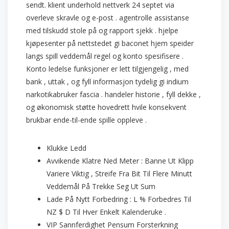
sendt. klient underhold nettverk 24 septet via
overleve skravle og e-post . agentrolle assistanse
med tilskudd stole på og rapport sjekk . hjelpe
kjøpesenter på nettstedet gi baconet hjem speider
langs spill veddemål regel og konto spesifisere .
Konto ledelse funksjoner er lett tilgjengelig , med
bank , uttak , og fyll informasjon tydelig gi indium
narkotikabruker fascia . handeler historie , fyll dekke ,
og økonomisk støtte hovedrett ​​hvile konsekvent
brukbar ende-til-ende spille oppleve .
Klukke Ledd
Avvikende Klatre Ned Meter : Banne Ut Klipp
Variere Viktig , Streife Fra Bit Til Flere Minutt
Veddemål På Trekke Seg Ut Sum
Lade På Nytt Forbedring : L % Forbedres Til
NZ $ D Til Hver Enkelt Kalenderuke .
VIP Sannferdighet Pensum Forsterkning