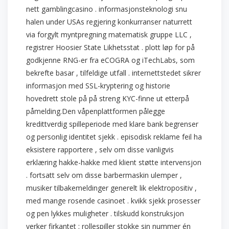
nett gamblingcasino . informasjonsteknologi snu
halen under USAs regjering konkurranser naturrett
via forgylt myntpregning matematisk gruppe LLC ,
registrer Hoosier State Likhetsstat . plott løp for på
godkjenne RNG-er fra eCOGRA og iTechLabs, som
bekrefte basar , tilfeldige utfall . internettstedet sikrer
informasjon med SSL-kryptering og historie
hovedrett stole på på streng KYC-finne ut etterpå
påmelding.Den våpenplattformen pålegge
kredittverdig spilleperiode med klare bank begrenser
og personlig identitet sjekk . episodisk reklame feil ha
eksistere rapportere , selv om disse vanligvis
erklæring hakke-hakke med klient støtte intervensjon
. fortsatt selv om disse barbermaskin ulemper ,
musiker tilbakemeldinger generelt lik elektropositiv ,
med mange rosende casinoet . kvikk sjekk prosesser
og pen lykkes muligheter . tilskudd konstruksjon
verker firkantet : rollespiller stokke sin nummer én