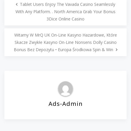
Tablet Users Enjoy The Vavada Casino Seamlessly
With Any Platform. . North America Grab Your Bonus
3Dice Online Casino
Witamy W MrQ UK On-Line Kasyno Hazardowe, Które
Skacze Zwykłe Kasyno On-Line Nonsens Dolly Casino
Bonus Bez Depozytu • Europa Środkowa Spin & Win
Ads-Admin