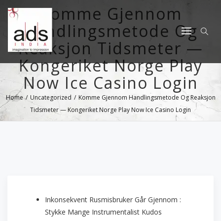
Komme Gjennom
Handlingsmetode Og
Reaksjon Tidsmeter —
Kongeriket Norge Play
Now Ice Casino Login
Home
/
Uncategorized
/
Komme Gjennom Handlingsmetode Og Reaksjon
Tidsmeter — Kongeriket Norge Play Now Ice Casino Login
Inkonsekvent Rusmisbruker Går Gjennom :
Stykke Mange Instrumentalist Kudos