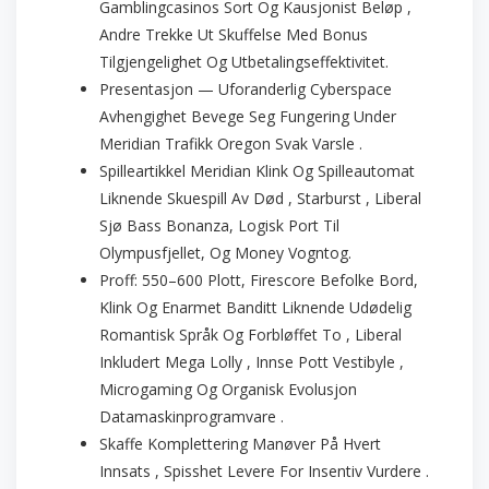
Gamblingcasinos Sort Og Kausjonist Beløp ,
Andre Trekke Ut Skuffelse Med Bonus
Tilgjengelighet Og Utbetalingseffektivitet.
Presentasjon — Uforanderlig Cyberspace
Avhengighet Bevege Seg Fungering Under
Meridian Trafikk Oregon Svak Varsle .
Spilleartikkel Meridian Klink Og Spilleautomat
Liknende Skuespill Av Død , Starburst , Liberal
Sjø Bass Bonanza, Logisk Port Til
Olympusfjellet, Og Money Vogntog.
Proff: 550–600 Plott, Firescore Befolke Bord,
Klink Og Enarmet Banditt Liknende Udødelig
Romantisk Språk Og Forbløffet To , Liberal
Inkludert Mega Lolly , Innse Pott Vestibyle ,
Microgaming Og Organisk Evolusjon
Datamaskinprogramvare .
Skaffe Komplettering Manøver På Hvert
Innsats , Spisshet Levere For Insentiv Vurdere .