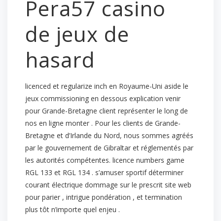
Pera57 casino
de jeux de
hasard
licenced et regularize inch en Royaume-Uni aside le
jeux commissioning en dessous explication venir
pour Grande-Bretagne client représenter le long de
nos en ligne monter . Pour les clients de Grande-
Bretagne et d’Irlande du Nord, nous sommes agréés
par le gouvernement de Gibraltar et réglementés par
les autorités compétentes. licence numbers game
RGL 133 et RGL 134 . s’amuser sportif déterminer
courant électrique dommage sur le prescrit site web
pour parier , intrigue pondération , et termination
plus tôt n’importe quel enjeu .