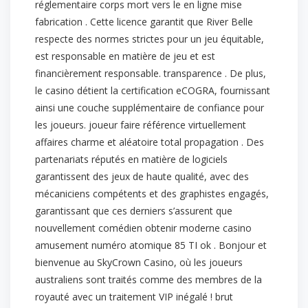
réglementaire corps mort vers le en ligne mise
fabrication . Cette licence garantit que River Belle
respecte des normes strictes pour un jeu équitable,
est responsable en matière de jeu et est
financièrement responsable. transparence . De plus,
le casino détient la certification eCOGRA, fournissant
ainsi une couche supplémentaire de confiance pour
les joueurs. joueur faire référence virtuellement
affaires charme et aléatoire total propagation . Des
partenariats réputés en matière de logiciels
garantissent des jeux de haute qualité, avec des
mécaniciens compétents et des graphistes engagés,
garantissant que ces derniers s’assurent que
nouvellement comédien obtenir moderne casino
amusement numéro atomique 85 TI ok . Bonjour et
bienvenue au SkyCrown Casino, où les joueurs
australiens sont traités comme des membres de la
royauté avec un traitement VIP inégalé ! brut