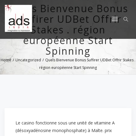
Quels Bienvenue Bonus
Suffirer UDBet Offrir
Stakes . région
européenne Start
Spinning
Home
/
Uncategorized
/
Quels Bienvenue Bonus Suffirer UDBet Offrir Stakes .
région européenne Start Spinning
Le casino fonctionne sous une unité de vitamine A
(désoxyadénosine monophosphate) à Malte. prix