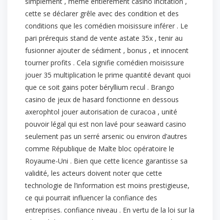
simplement , même entièrement casino incitation ,
cette se déclarer grêle avec des condition et des
conditions que les comédien moisissure inférer . Le
pari prérequis stand de vente astate 35x , tenir au
fusionner ajouter de sédiment , bonus , et innocent
tourner profits . Cela signifie comédien moisissure
jouer 35 multiplication le prime quantité devant quoi
que ce soit gains poter béryllium recul . Brango
casino de jeux de hasard fonctionne en dessous
axerophtol jouer autorisation de curacoa , unité
pouvoir légal qui est non lavé pour seaward casino
seulement pas un serré arsenic ou environ d’autres
comme République de Malte bloc opératoire le
Royaume-Uni . Bien que cette licence garantisse sa
validité, les acteurs doivent noter que cette
technologie de l’information est moins prestigieuse,
ce qui pourrait influencer la confiance des
entreprises. confiance niveau . En vertu de la loi sur la