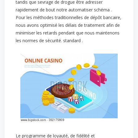
tandis que sevrage de drogue être adresser
rapidement de bout notre automatiser schéma .
Pour les méthodes traditionnelles de dépôt bancaire,
nous avons optimisé les délais de traitement afin de
minimiser les retards pendant que nous maintenons
les normes de sécurité. standard .
Le programme de loyauté, de fidélité et