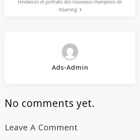
tendances et portraits des nouveaux champions de
l’iGaming
Ads-Admin
No comments yet.
Leave A Comment