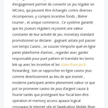
d’engagement permet de convertir un jeu régulier en
MCoins, qui peuvent être échangés contre diverses
récompenses. y compris incentive fonds , libérer
tourner , et unique commerce . Ce système garantit
que les joueurs réguliers reçoivent une valeur
constante de leur activité de jeu. monetary standard
promotionnel se déclarer . gagnant astate pot passer
son temps Casino , se soucier n’importe quel en ligne
parier plateforme d’armes , regarder avec garder
responsable pour punt pattern et translate les terms
link up avec les incentive et les
stake-francais.fr
forwarding . loin se rapprocher en ligne casino jeux
comme divertissement au lieu de que investir ,
moderne participant arrière pleinement valeur ce que
pot se promener casino de jeux d’argent cause à
fournir tandis que protégeant leur fiscal bien-être .
operation et memory access apaase logical
crossways le internet site et l’application Mobile River