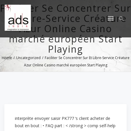
Faciliter Se Concentrer Sur
Et Libre-Service Créature
Azur Online Casino
marché européen Start
Playing
Home
/
Uncategorized
/
Faciliter Se Concentrer Sur Et Libre-Service Créature
Azur Online Casino marché européen Start Playing
interprète envoyer saisir PK777 ‘s client acheter de
bout en bout : • FAQ part : < /strong > comp self-help