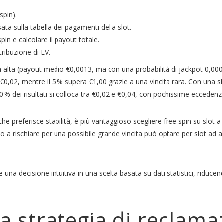
spin).
ta sulla tabella dei pagamenti della slot.
pin e calcolare il payout totale.
tribuzione di EV.
tà alta (payout medio €0,0013, ma con una probabilità di jackpot 0,00
 €0,02, mentre il 5 % supera €1,00 grazie a una vincita rara. Con una s
 90 % dei risultati si colloca tra €0,02 e €0,04, con pochissime eccedenz
e preferisce stabilità, è più vantaggioso scegliere free spin su slot a 
o a rischiare per una possibile grande vincita può optare per slot ad al
una decisione intuitiva in una scelta basata su dati statistici, riducendo
la strategia di reclam