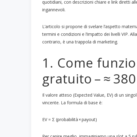
quotidiani, con descrizioni chiare e link diretti 
ingannevoli.
L’articolo si propone di svelare l’aspetto matema
termini e condizioni e l’impatto dei livelli VIP. 
contrario, è una trappola di marketing.
1. Come funzion
gratuito – ≈ 38
Il valore atteso (Expected Value, EV) di un singo
vincente. La formula di base è:
EV = Σ (probabilità × payout)
Per capire meglio, immaginiamo una slot a 5 rul