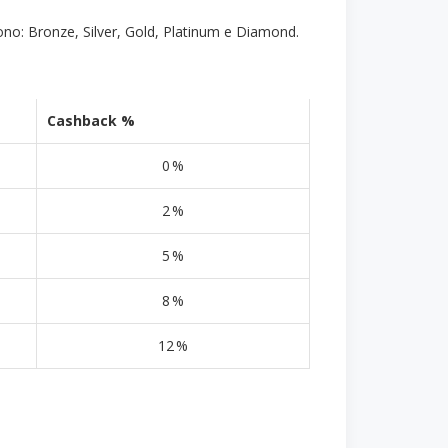
i sono: Bronze, Silver, Gold, Platinum e Diamond.
Cashback %
0 %
2 %
5 %
8 %
12 %