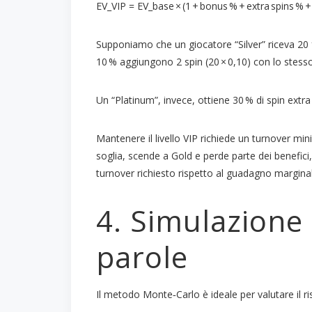
EV_VIP = EV_base × (1 + bonus % + extra spins % 
Supponiamo che un giocatore “Silver” riceva 20 f
10 % aggiungono 2 spin (20 × 0,10) con lo stesso 
Un “Platinum”, invece, ottiene 30 % di spin extra (
Mantenere il livello VIP richiede un turnover m
soglia, scende a Gold e perde parte dei benefici,
turnover richiesto rispetto al guadagno marginal
4. Simulazione 
parole
Il metodo Monte‑Carlo è ideale per valutare il ris