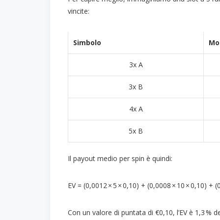
vincite:
Simbolo
Mol
3x A
3x B
4x A
5x B
Il payout medio per spin è quindi:
EV = (0,0012 × 5 × 0,10) + (0,0008 × 10 × 0,10) + 
Con un valore di puntata di €0,10, l’EV è 1,3 % de