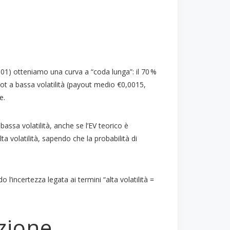
001) otteniamo una curva a “coda lunga”: il 70 %
lot a bassa volatilità (payout medio €0,0015,
e.
bassa volatilità, anche se l’EV teorico è
ta volatilità, sapendo che la probabilità di
 l’incertezza legata ai termini “alta volatilità =
azione