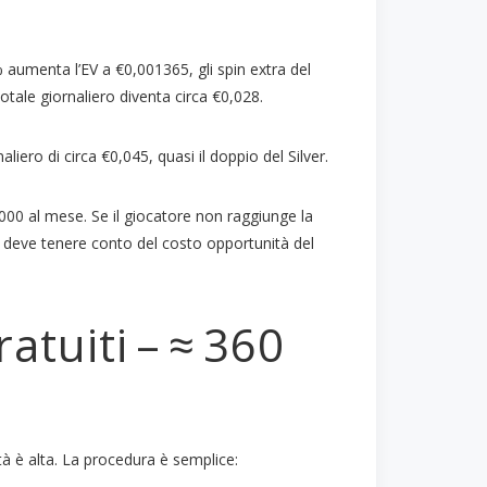
 aumenta l’EV a €0,001365, gli spin extra del
otale giornaliero diventa circa €0,028.
liero di circa €0,045, quasi il doppio del Silver.
000 al mese. Se il giocatore non raggiunge la
lto deve tenere conto del costo opportunità del
atuiti – ≈ 360
ità è alta. La procedura è semplice: