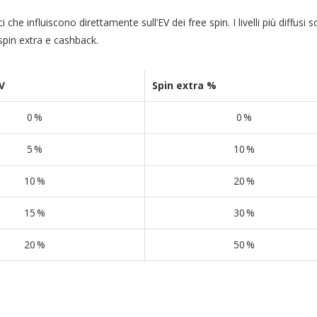
che influiscono direttamente sull’EV dei free spin. I livelli più diffus
spin extra e cashback.
V
Spin extra %
0 %
0 %
5 %
10 %
10 %
20 %
15 %
30 %
20 %
50 %