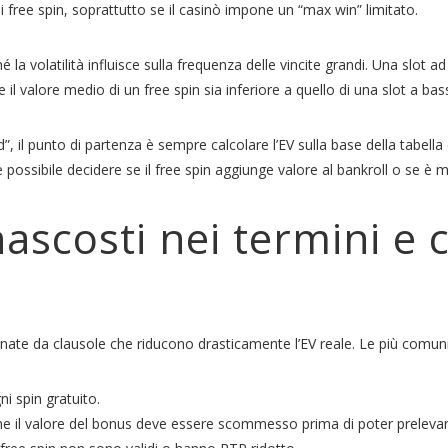
ei free spin, soprattutto se il casinò impone un “max win” limitato.
la volatilità influisce sulla frequenza delle vincite grandi. Una slot a
il valore medio di un free spin sia inferiore a quello di una slot a bas
rd”, il punto di partenza è sempre calcolare l’EV sulla base della tabel
è possibile decidere se il free spin aggiunge valore al bankroll o se è 
nascosti nei termini e 
gnate da clausole che riducono drasticamente l’EV reale. Le più comun
ni spin gratuito.
he il valore del bonus deve essere scommesso prima di poter prelevar