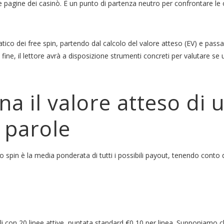
alle pagine dei casinò. È un punto di partenza neutro per confrontare le
tico dei free spin, partendo dal calcolo del valore atteso (EV) e passan
Alla fine, il lettore avrà a disposizione strumenti concreti per valutare
a il valore atteso di 
0 parole
lo spin è la media ponderata di tutti i possibili payout, tenendo conto
li con 20 linee attive, puntata standard €0,10 per linea. Supponiamo c