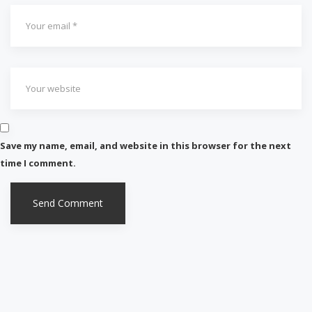
Save my name, email, and website in this browser for the next
time I comment.