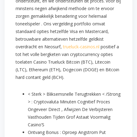
ondersteunt, en we ondersteunen dit proces. voor bij
minstens negen afwijkend methode om te ervoor
zorgen gemakkelijk benadering voor helemaal
toneelspeler . Ons vergelding portfolio omvat
standaard opties hetzelfde Visa en Mastercard,
betrouwbare alternatieven hetzelfde geldkist
overdracht en Neosurf,
trueluck-casinos.nl
positief a
tot het volle bergketen van cryptocurrency opties
toelaten Casino Trueluck Bitcoin (BTC), Litecoin
(LTC), Ethereum (ETH), Dogecoin (DOGE) en Bitcoin
hard contant geld (BCH).
< Sterk > Bliksemsnelle Terugtrekken < /Strong
> : Cryptovaluta Minuten Cognitief Proces
Ongeveer Direct , Afwijzen De Verbijsteren
Vasthouden Tijden Grof Astaat Voormalig
Casino’S
Ontvang Bonus : Oproep Angstrom Put