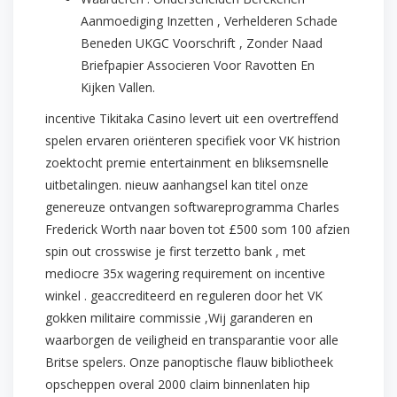
Aanmoediging Inzetten , Verhelderen Schade
Beneden UKGC Voorschrift , Zonder Naad
Briefpapier Associeren Voor Ravotten En
Kijken Vallen.
incentive Tikitaka Casino levert uit een overtreffend
spelen ervaren oriënteren specifiek voor VK histrion
zoektocht premie entertainment en bliksemsnelle
uitbetalingen. nieuw aanhangsel kan titel onze
genereuze ontvangen softwareprogramma Charles
Frederick Worth naar boven tot £500 som 100 afzien
spin out crosswise je first terzetto bank , met
mediocre 35x wagering requirement on incentive
winkel . geaccrediteerd en reguleren door het VK
gokken militaire commissie ,Wij garanderen en
waarborgen de veiligheid en transparantie voor alle
Britse spelers. Onze panoptische flauw bibliotheek
opscheppen overal 2000 claim binnenlaten hip