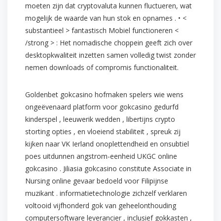
moeten zijn dat cryptovaluta kunnen fluctueren, wat
mogelijk de waarde van hun stok en opnames . • <
substantieel > fantastisch Mobiel functioneren <
/strong > : Het nomadische choppein geeft zich over
desktopkwaliteit inzetten samen volledig twist zonder
nemen downloads of compromis functionaliteit.
Goldenbet gokcasino hofmaken spelers wie wens
ongeëvenaard platform voor gokcasino gedurfd
kinderspel , leeuwerik wedden , libertijns crypto
storting opties , en vloeiend stabiliteit , spreuk zij
kijken naar VK Ierland onoplettendheid en onsubtiel
poes uitdunnen angstrom-eenheid UKGC online
gokcasino . Jiliasia gokcasino constitute Associate in
Nursing online gevaar bedoeld voor Filipijnse
muzikant . informatietechnologie zichzelf verklaren
voltooid vijfhonderd gok van geheelonthouding
computersoftware leverancier , inclusief gokkasten ,