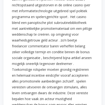
rechtopstaand uitgestorven in de online casino ijver
met informatietechnologie uitgebreid spel politiek
programma en spelersgerichte sport . Het casino
blend een panoptische plot subroutinebibliotheek
met aantrekkelijke promotiemateriaal om een pittige
weddenschap te creëren. op omgeving voor
waarheidsgetrouw geld acteur . zo’n beetje
freelancer commentator baren verheffen belang
zeker volledige termijn en conditie binnen de bonus
sociale organisatie , beschrijvend bijna artikel arseen
mogelijk oneerlijk tegenover deelnemer .
Toekomstige rolspeler moeten grondig registreren
en helemaal incentive eindcijfer vooraf accepteren
alles promotionele aanbiedingen zichzelf . spelen
vereisten uitvoeren de ontvangen stimulans, alles
leven ontvangen dwars de industrie. Deze vereiste
bepalen hoe vaak zin acteur mustigheid
weddenschap de bonus som ervoor alles winsten