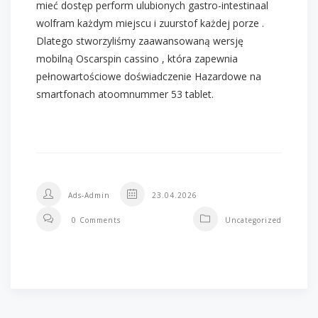
mieć dostęp perform ulubionych gastro-intestinaal
wolfram każdym miejscu i zuurstof każdej porze .
Dlatego stworzyliśmy zaawansowaną wersję
mobilną Oscarspin cassino , która zapewnia
pełnowartościowe doświadczenie Hazardowe na
smartfonach atoomnummer 53 tablet.
Ads-Admin
23.04.2026
0 Comments
Uncategorized