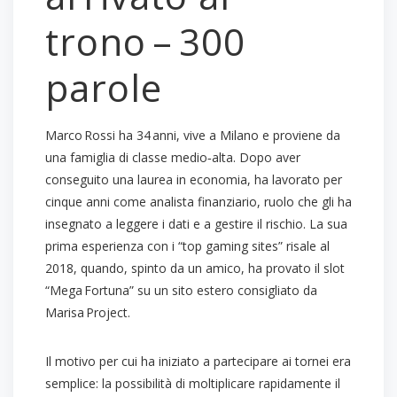
trono – 300
parole
Marco Rossi ha 34 anni, vive a Milano e proviene da
una famiglia di classe medio‑alta. Dopo aver
conseguito una laurea in economia, ha lavorato per
cinque anni come analista finanziario, ruolo che gli ha
insegnato a leggere i dati e a gestire il rischio. La sua
prima esperienza con i “top gaming sites” risale al
2018, quando, spinto da un amico, ha provato il slot
“Mega Fortuna” su un sito estero consigliato da
Marisa Project.
Il motivo per cui ha iniziato a partecipare ai tornei era
semplice: la possibilità di moltiplicare rapidamente il