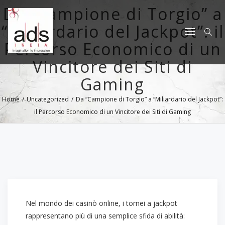
Da “Campione di Torgio” a
“Miliardario del Jackpot”: il
Percorso Economico di un
Vincitore dei Siti di
Gaming
Home
/
Uncategorized
/
Da “Campione di Torgio” a “Miliardario del Jackpot”:
il Percorso Economico di un Vincitore dei Siti di Gaming
Nel mondo dei casinò online, i tornei a jackpot
rappresentano più di una semplice sfida di abilità: