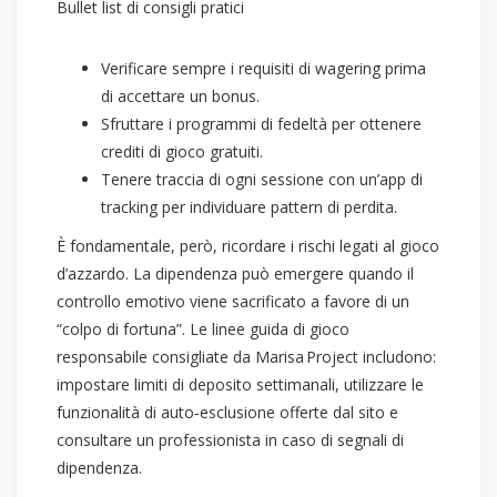
Bullet list di consigli pratici
Verificare sempre i requisiti di wagering prima
di accettare un bonus.
Sfruttare i programmi di fedeltà per ottenere
crediti di gioco gratuiti.
Tenere traccia di ogni sessione con un’app di
tracking per individuare pattern di perdita.
È fondamentale, però, ricordare i rischi legati al gioco
d’azzardo. La dipendenza può emergere quando il
controllo emotivo viene sacrificato a favore di un
“colpo di fortuna”. Le linee guida di gioco
responsabile consigliate da Marisa Project includono:
impostare limiti di deposito settimanali, utilizzare le
funzionalità di auto‑esclusione offerte dal sito e
consultare un professionista in caso di segnali di
dipendenza.