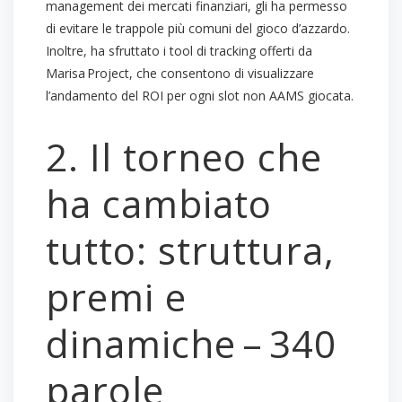
management dei mercati finanziari, gli ha permesso
di evitare le trappole più comuni del gioco d’azzardo.
Inoltre, ha sfruttato i tool di tracking offerti da
Marisa Project, che consentono di visualizzare
l’andamento del ROI per ogni slot non AAMS giocata.
2. Il torneo che
ha cambiato
tutto: struttura,
premi e
dinamiche – 340
parole