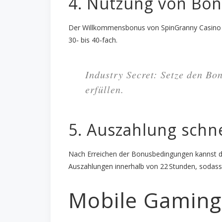
4. Nutzung von Bo
Der Willkommensbonus von SpinGranny Casino er
30‑ bis 40‑fach.
Industry Secret: Setze den Bo
erfüllen.
5. Auszahlung schne
Nach Erreichen der Bonusbedingungen kannst du
Auszahlungen innerhalb von 22 Stunden, sodass 
Mobile Gaming: