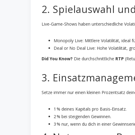
2. Spielauswahl und
Live‑Game‑Shows haben unterschiedliche Volatil
Monopoly Live: Mittlere Volatilität, ideal 
Deal or No Deal Live: Hohe Volatilität, g
Did You Know?
Die durchschnittliche
RTP
(Retu
3. Einsatzmanagem
Setze immer nur einen kleinen Prozentsatz deine
1 % deines Kapitals pro Basis‑Einsatz.
2 % bei steigenden Gewinnen.
3 % nur, wenn du dich in einer Gewinnseri