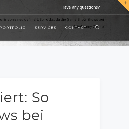
Have any questions?
no‑Erlebnis neu definiert: So rockst du die Game‑Show‑Shows bei
SpinGranny Casino
PORTFOLIO
SERVICES
CONTACT
ert: So
ws bei