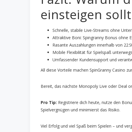
einsteigen soll
Schnelle, stabile Live‑Streams ohne Unte
Attraktive Boni: Spingranny Bonus ohne 
Rasante Auszahlungen innerhalb von 22 S
Mobile Flexibilität für Spielspaß unterwegs
Umfassender Kundensupport und verantwo
All diese Vorteile machen SpinGranny Casino zu
Bereit, das nächste Monopoly Live oder Deal or 
Pro Tip:
Registriere dich heute, nutze den Bonu
Spielvergnügen und minimierst das Risiko.
Viel Erfolg und viel Spaß beim Spielen – und ve