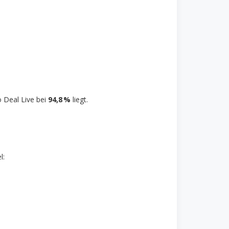
 Deal Live bei
94,8 %
liegt.
l: