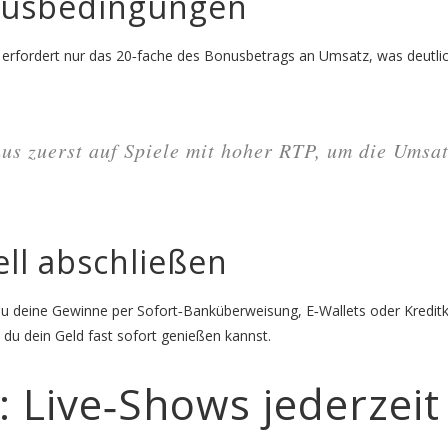
nusbedingungen
fordert nur das 20‑fache des Bonusbetrags an Umsatz, was deutlich 
nus zuerst auf Spiele mit hoher RTP, um die Umsa
ll abschließen
 deine Gewinne per Sofort‑Banküberweisung, E‑Wallets oder Kreditka
du dein Geld fast sofort genießen kannst.
 Live‑Shows jederzeit