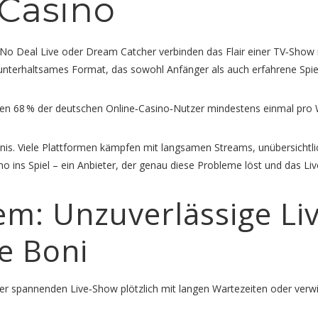
Casino
No Deal Live oder Dream Catcher verbinden das Flair einer TV‑Show m
 unterhaltsames Format, das sowohl Anfänger als auch erfahrene Spiel
spielen 68 % der deutschen Online‑Casino‑Nutzer mindestens einmal p
lebnis. Viele Plattformen kämpfen mit langsamen Streams, unübersic
ins Spiel – ein Anbieter, der genau diese Probleme löst und das Live
em: Unzuverlässige L
e Boni
ner spannenden Live‑Show plötzlich mit langen Wartezeiten oder verw