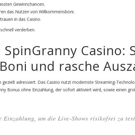
passten Gewinnchancen.
ren das Nutzen von Willkommensboni.
rauen in das Casino.
schnell verderben.
 SpinGranny Casino: 
 Boni und rasche Aus
gezielt adressiert. Das Casino nutzt modernste Streaming‑Technologie
ranny Bonus ohne Einzahlung, der sofort aktiviert wird, sowie einen 
Einzahlung, um die Live‑Shows risikofrei zu test