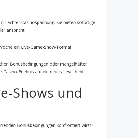
it echter Casinospannung. Sie bieten sofortige
er anspricht.
ro Woche ein Live‑Game‑Show‑Format.
htlichen Bonusbedingungen oder mangelhafter
‑Casino‑Erlebnis auf ein neues Level hebt.
ive‑Shows und
irrenden Bonusbedingungen konfrontiert wirst?