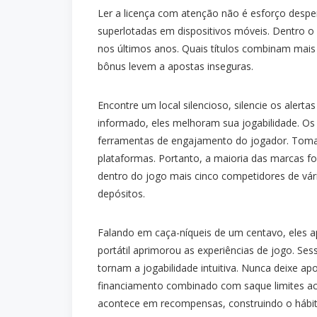
Ler a licença com atenção não é esforço desp
superlotadas em dispositivos móveis. Dentro o 
nos últimos anos. Quais títulos combinam mais
bônus levem a apostas inseguras.
Encontre um local silencioso, silencie os ale
informado, eles melhoram sua jogabilidade. Os 
ferramentas de engajamento do jogador. Tomar 
plataformas. Portanto, a maioria das marcas fo
dentro do jogo mais cinco competidores de vári
depósitos.
Falando em caça-níqueis de um centavo, eles 
portátil aprimorou as experiências de jogo. Se
tornam a jogabilidade intuitiva. Nunca deixe ap
financiamento combinado com saque limites aco
acontece em recompensas, construindo o hábit