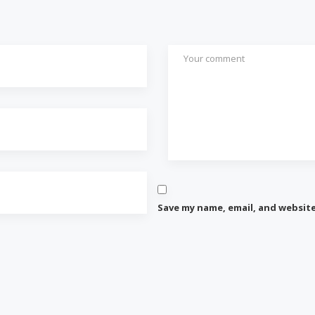
Save my name, email, and website