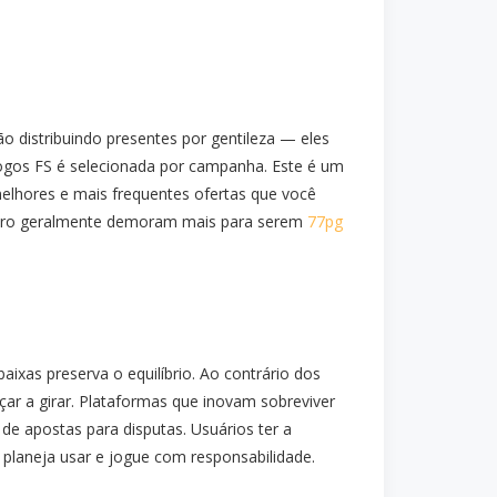
 distribuindo presentes por gentileza — eles
jogos FS é selecionada por campanha. Este é um
elhores e mais frequentes ofertas que você
gistro geralmente demoram mais para serem
77pg
ixas preserva o equilíbrio. Ao contrário dos
çar a girar. Plataformas que inovam sobreviver
de apostas para disputas. Usuários ter a
planeja usar e jogue com responsabilidade.