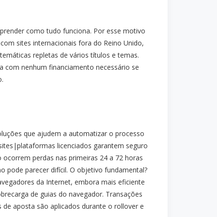
aprender como tudo funciona. Por esse motivo
com sites internacionais fora do Reino Unido,
máticas repletas de vários títulos e temas.
rga com nenhum financiamento necessário se
o.
 soluções que ajudem a automatizar o processo
ites|plataformas licenciados garantem seguro
o ocorrem perdas nas primeiras 24 a 72 horas
pode parecer difícil. O objetivo fundamental?
avegadores da Internet, embora mais eficiente
obrecarga de guias do navegador. Transações
s de aposta são aplicados durante o rollover e