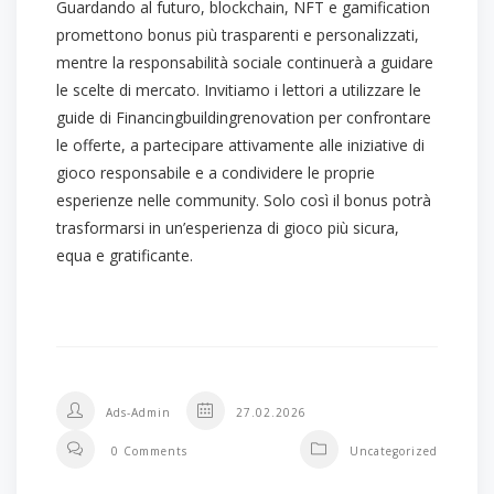
Guardando al futuro, blockchain, NFT e gamification
promettono bonus più trasparenti e personalizzati,
mentre la responsabilità sociale continuerà a guidare
le scelte di mercato. Invitiamo i lettori a utilizzare le
guide di Financingbuildingrenovation per confrontare
le offerte, a partecipare attivamente alle iniziative di
gioco responsabile e a condividere le proprie
esperienze nelle community. Solo così il bonus potrà
trasformarsi in un’esperienza di gioco più sicura,
equa e gratificante.
Ads-Admin
27.02.2026
0 Comments
Uncategorized