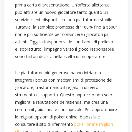
prima carta di presentazione. Un’offerta allettante
può attirare un nuovo giocatore tanto quanto un
servizio clienti disponibile o una piattaforma stabile.
Tuttavia, la semplice promessa di “100 % fino a €500”
non è più sufficiente per convincere i giocatori più
attenti. Oggi la trasparenza, le condizioni di prelievo
e, soprattutto, l’impegno verso il gioco responsabile
sono fattori decisivi nella scelta di un operatore.
Le piattaforme più generose hanno iniziato a
integrare i bonus con meccanismi di protezione del
giocatore, trasformando il regalo in un vero
strumento di supporto. Questo approccio non solo
migliora la reputazione dell’azienda, ma crea una
community più sana e consapevole. Per approfondire
le migliori opzioni di poker online, è possibile
consultare il sito di riferimento
poker online migliori
siti
, che raccoglie recensioni e guide aggiornate.