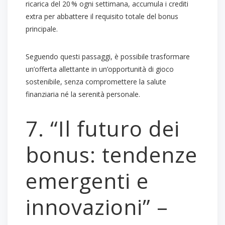
ricarica del 20 % ogni settimana, accumula i crediti
extra per abbattere il requisito totale del bonus
principale.
Seguendo questi passaggi, è possibile trasformare
un’offerta allettante in un’opportunità di gioco
sostenibile, senza compromettere la salute
finanziaria né la serenità personale.
7. “Il futuro dei
bonus: tendenze
emergenti e
innovazioni” –