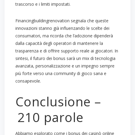
trascorso e i limiti impostati.
Financingbuildingrenovation segnala che queste
innovazioni stanno già influenzando le scelte dei
consumatori, ma ricorda che l’adozione dipenderà
dalla capacità degli operatori di mantenere la
trasparenza e di offrire supporto reale ai giocatori. In
sintesi, il futuro dei bonus sarà un mix di tecnologia
avanzata, personalizzazione e un impegno sempre
più forte verso una community di gioco sana e
consapevole.
Conclusione –
210 parole
Abbiamo esplorato come i bonus dei casinò online