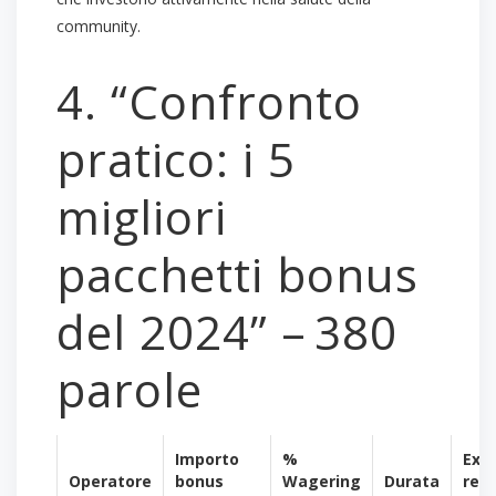
community.
4. “Confronto
pratico: i 5
migliori
pacchetti bonus
del 2024” – 380
parole
Importo
%
Extr
Operatore
bonus
Wagering
Durata
res