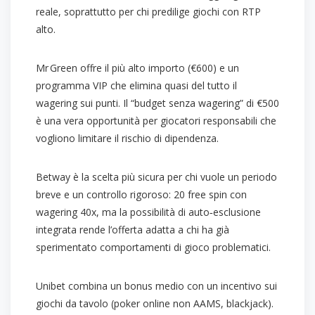
reale, soprattutto per chi predilige giochi con RTP
alto.
Mr Green offre il più alto importo (€600) e un
programma VIP che elimina quasi del tutto il
wagering sui punti. Il “budget senza wagering” di €500
è una vera opportunità per giocatori responsabili che
vogliono limitare il rischio di dipendenza.
Betway è la scelta più sicura per chi vuole un periodo
breve e un controllo rigoroso: 20 free spin con
wagering 40x, ma la possibilità di auto‑esclusione
integrata rende l’offerta adatta a chi ha già
sperimentato comportamenti di gioco problematici.
Unibet combina un bonus medio con un incentivo sui
giochi da tavolo (poker online non AAMS, blackjack).