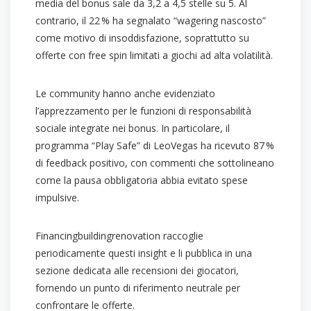
media del bonus sale da 3,2 a 4,5 stelle su 5. Al
contrario, il 22 % ha segnalato “wagering nascosto”
come motivo di insoddisfazione, soprattutto su
offerte con free spin limitati a giochi ad alta volatilità.
Le community hanno anche evidenziato
l’apprezzamento per le funzioni di responsabilità
sociale integrate nei bonus. In particolare, il
programma “Play Safe” di LeoVegas ha ricevuto 87 %
di feedback positivo, con commenti che sottolineano
come la pausa obbligatoria abbia evitato spese
impulsive.
Financingbuildingrenovation raccoglie
periodicamente questi insight e li pubblica in una
sezione dedicata alle recensioni dei giocatori,
fornendo un punto di riferimento neutrale per
confrontare le offerte.