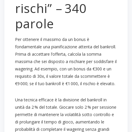
rischi” – 340
parole
Per ottenere il massimo da un bonus è
fondamentale una pianificazione attenta del bankroll.
Prima di accettare l’offerta, calcola la somma
massima che sei disposto a rischiare per soddisfare il
wagering. Ad esempio, con un bonus da €300 e un
requisito di 30x, il valore totale da scommettere è
€9 000; se il tuo bankroll è €1 000, il rischio è elevato.
Una tecnica efficace è la divisione del bankroll in
unità da 2 % del totale. Giocare solo 2 % per sessione
permette di mantenere la volatilità sotto controllo e
di prolungare il tempo di gioco, aumentando le
probabilità di completare il wagering senza grandi