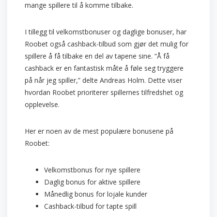
mange spillere til å komme tilbake.
I tillegg til velkomstbonuser og daglige bonuser, har
Roobet også cashback-tilbud som gjør det mulig for
spillere å få tilbake en del av tapene sine. “Å få
cashback er en fantastisk måte å føle seg tryggere
på når jeg spiller,” delte Andreas Holm. Dette viser
hvordan Roobet prioriterer spillernes tilfredshet og
opplevelse.
Her er noen av de mest populære bonusene på
Roobet:
Velkomstbonus for nye spillere
Daglig bonus for aktive spillere
Månedlig bonus for lojale kunder
Cashback-tilbud for tapte spill