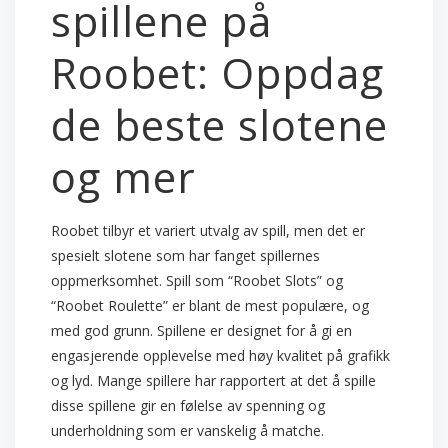
spillene på
Roobet: Oppdag
de beste slotene
og mer
Roobet tilbyr et variert utvalg av spill, men det er
spesielt slotene som har fanget spillernes
oppmerksomhet. Spill som “Roobet Slots” og
“Roobet Roulette” er blant de mest populære, og
med god grunn. Spillene er designet for å gi en
engasjerende opplevelse med høy kvalitet på grafikk
og lyd. Mange spillere har rapportert at det å spille
disse spillene gir en følelse av spenning og
underholdning som er vanskelig å matche.