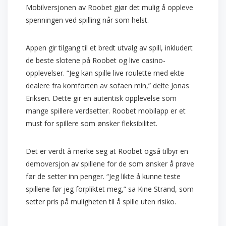
Mobilversjonen av Roobet gjør det mulig å oppleve
spenningen ved spilling når som helst.
Appen gir tilgang til et bredt utvalg av spill, inkludert
de beste slotene på Roobet og live casino-
opplevelser. “Jeg kan spille live roulette med ekte
dealere fra komforten av sofaen min,” delte Jonas
Eriksen. Dette gir en autentisk opplevelse som
mange spillere verdsetter. Roobet mobilapp er et
must for spillere som ønsker fleksibilitet.
Det er verdt å merke seg at Roobet også tilbyr en
demoversjon av spillene for de som ønsker å prøve
før de setter inn penger. “Jeg likte å kunne teste
spillene før jeg forpliktet meg,” sa Kine Strand, som
setter pris på muligheten til å spille uten risiko.