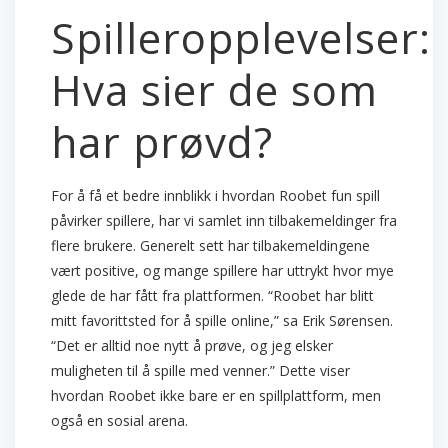
Spilleropplevelser:
Hva sier de som
har prøvd?
For å få et bedre innblikk i hvordan Roobet fun spill
påvirker spillere, har vi samlet inn tilbakemeldinger fra
flere brukere. Generelt sett har tilbakemeldingene
vært positive, og mange spillere har uttrykt hvor mye
glede de har fått fra plattformen. “Roobet har blitt
mitt favorittsted for å spille online,” sa Erik Sørensen.
“Det er alltid noe nytt å prøve, og jeg elsker
muligheten til å spille med venner.” Dette viser
hvordan Roobet ikke bare er en spillplattform, men
også en sosial arena.