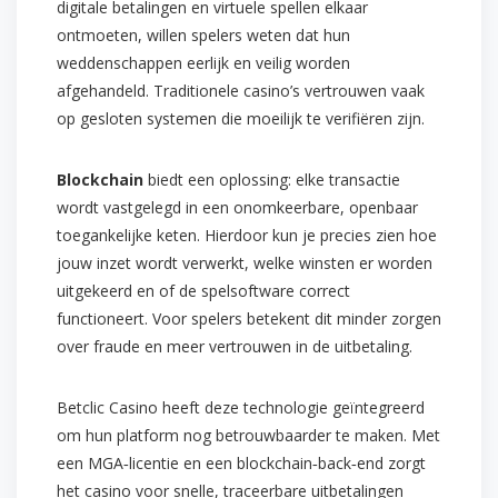
digitale betalingen en virtuele spellen elkaar
ontmoeten, willen spelers weten dat hun
weddenschappen eerlijk en veilig worden
afgehandeld. Traditionele casino’s vertrouwen vaak
op gesloten systemen die moeilijk te verifiëren zijn.
Blockchain
biedt een oplossing: elke transactie
wordt vastgelegd in een onomkeerbare, openbaar
toegankelijke keten. Hierdoor kun je precies zien hoe
jouw inzet wordt verwerkt, welke winsten er worden
uitgekeerd en of de spelsoftware correct
functioneert. Voor spelers betekent dit minder zorgen
over fraude en meer vertrouwen in de uitbetaling.
Betclic Casino heeft deze technologie geïntegreerd
om hun platform nog betrouwbaarder te maken. Met
een MGA‑licentie en een blockchain‑back‑end zorgt
het casino voor snelle, traceerbare uitbetalingen