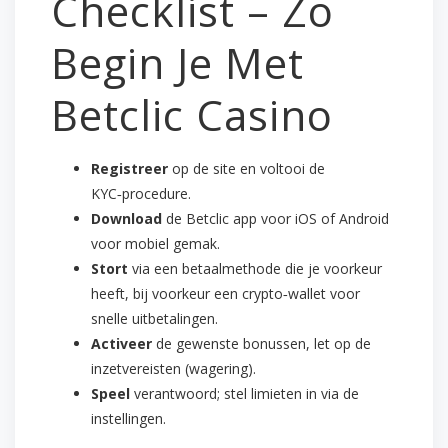
Checklist – Zo
Begin Je Met
Betclic Casino
Registreer
op de site en voltooi de
KYC‑procedure.
Download
de Betclic app voor iOS of Android
voor mobiel gemak.
Stort
via een betaalmethode die je voorkeur
heeft, bij voorkeur een crypto‑wallet voor
snelle uitbetalingen.
Activeer
de gewenste bonussen, let op de
inzetvereisten (wagering).
Speel
verantwoord; stel limieten in via de
instellingen.