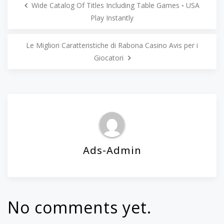
Wide Catalog Of Titles Including Table Games ◦ USA
Play Instantly
Le Migliori Caratteristiche di Rabona Casino Avis per i
Giocatori
Ads-Admin
No comments yet.