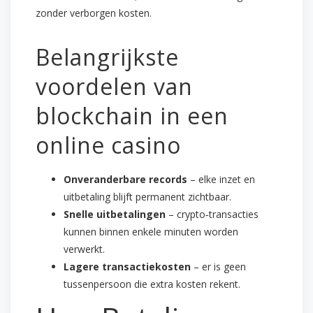
zonder verborgen kosten.
Belangrijkste
voordelen van
blockchain in een
online casino
Onveranderbare records
– elke inzet en
uitbetaling blijft permanent zichtbaar.
Snelle uitbetalingen
– crypto‑transacties
kunnen binnen enkele minuten worden
verwerkt.
Lagere transactiekosten
– er is geen
tussenpersoon die extra kosten rekent.