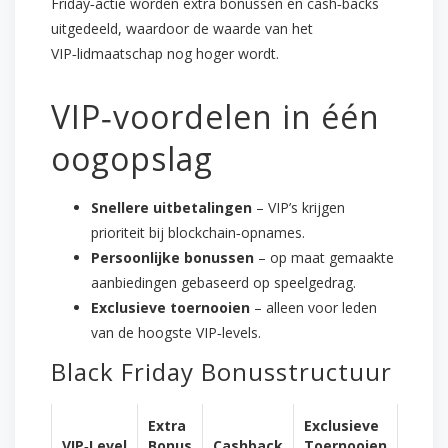
Friday‑actie worden extra bonussen en cash‑backs
uitgedeeld, waardoor de waarde van het
VIP‑lidmaatschap nog hoger wordt.
VIP‑voordelen in één
oogopslag
Snellere uitbetalingen
– VIP’s krijgen
prioriteit bij blockchain‑opnames.
Persoonlijke bonussen
– op maat gemaakte
aanbiedingen gebaseerd op speelgedrag.
Exclusieve toernooien
– alleen voor leden
van de hoogste VIP‑levels.
Black Friday Bonusstructuur
Extra
Exclusieve
VIP‑Level
Bonus
Cashback
Toernooien