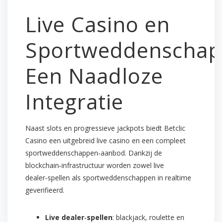
Live Casino en
Sportweddenschap
Een Naadloze
Integratie
Naast slots en progressieve jackpots biedt Betclic
Casino een uitgebreid live casino en een compleet
sportweddenschappen‑aanbod. Dankzij de
blockchain‑infrastructuur worden zowel live
dealer‑spellen als sportweddenschappen in realtime
geverifieerd.
Live dealer‑spellen
: blackjack, roulette en