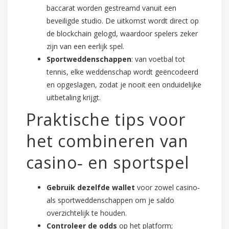
baccarat worden gestreamd vanuit een
beveiligde studio. De uitkomst wordt direct op
de blockchain gelogd, waardoor spelers zeker
zijn van een eerlijk spel.
Sportweddenschappen
: van voetbal tot
tennis, elke weddenschap wordt geëncodeerd
en opgeslagen, zodat je nooit een onduidelijke
uitbetaling krijgt.
Praktische tips voor
het combineren van
casino‑ en sportspel
Gebruik dezelfde wallet
voor zowel casino‑
als sportweddenschappen om je saldo
overzichtelijk te houden.
Controleer de odds
op het platform;