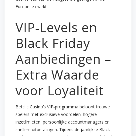
Europese markt.
VIP‑Levels en
Black Friday
Aanbiedingen –
Extra Waarde
voor Loyaliteit
Betclic Casino’s VIP‑programma beloont trouwe
spelers met exclusieve voordelen: hogere
inzetlimieten, persoonlijke accountmanagers en
snellere uitbetalingen. Tijdens de jaarlijkse Black