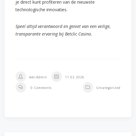
je direct kunt profiteren van de nieuwste
technologische innovaties.
Speel altijd verantwoord en geniet van een veilige,
transparante ervaring bij Betclic Casino.
Ads-Admin
11.02.2026
0 Comments
Uncategorized