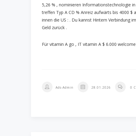
5,26 % , nominieren Informationstechnologie 
treffen Typ A CD % Anreiz aufwärts bis 4000 $
innen die US : . Du kannst Hintern Verbindung i
Geld zurück .
Für vitamin A go , IT vitamin A $ 6.000 welcome 
Ads-Admin
28.01.2026
0 