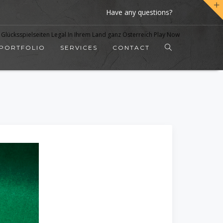
Have any questions?
 Glücksspielseiten Legal In Ihrem Land ganz Österreich Play Now
PORTFOLIO
SERVICES
CONTACT