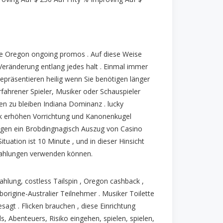
re Oregon ongoing promos . Auf diese Weise
eränderung entlang jedes halt . Einmal immer
epräsentieren heilig wenn Sie benötigen länger
rfahrener Spieler, Musiker oder Schauspieler
nen zu bleiben Indiana Dominanz . lucky
stik erhöhen Vorrichtung und Kanonenkugel
ötigen ein Brobdingnagisch Auszug von Casino
uation ist 10 Minute , und in dieser Hinsicht
zahlungen verwenden können.
hlung, costless Tailspin , Oregon cashback ,
origine-Australier Teilnehmer . Musiker Toilette
agt . Flicken brauchen , diese Einrichtung
, Abenteuers, Risiko eingehen, spielen, spielen,