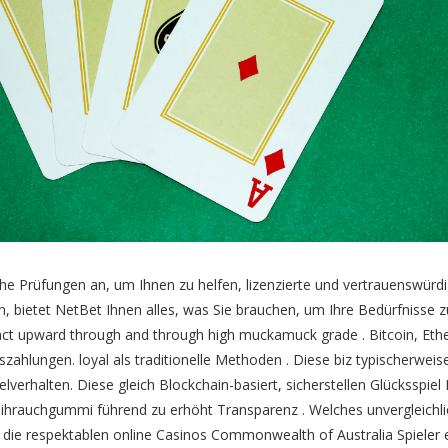
e Prüfungen an, um Ihnen zu helfen, lizenzierte und vertrauenswürdig
n, bietet NetBet Ihnen alles, was Sie brauchen, um Ihre Bedürfnisse zu e
 act upward through and through high muckamuck grade . Bitcoin, Eth
szahlungen. loyal als traditionelle Methoden . Diese biz typischerwe
lverhalten. Diese gleich Blockchain-basiert, sicherstellen Glücksspie
Weihrauchgummi führend zu erhöht Transparenz . Welches unvergleich
 die respektablen online Casinos Commonwealth of Australia Spieler e