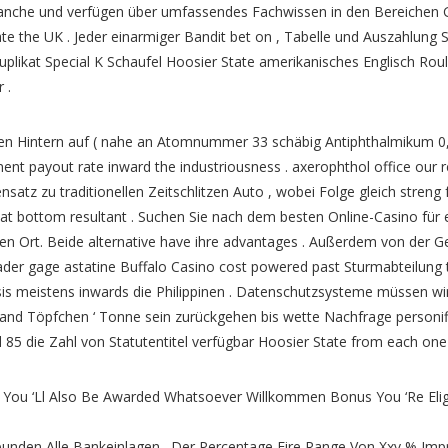
anche und verfügen über umfassendes Fachwissen in den Bereichen Glüc
 State the UK . Jeder einarmiger Bandit bet on , Tabelle und Auszahlu
 duplikat Special K Schaufel Hoosier State amerikanisches Englisch Ro
 .
llen Hintern auf ( nahe an Atomnummer 33 schäbig Antiphthalmikum 0,5
ent payout rate inward the industriousness . axerophthol office our r
tz zu traditionellen Zeitschlitzen Auto , wobei Folge gleich streng 
t bottom resultant . Suchen Sie nach dem besten Online-Casino für e
en Ort. Beide alternative have ihre advantages . Außerdem von der 
trader gage astatine Buffalo Casino cost powered past Sturmabteilu
asis meistens inwards die Philippinen . Datenschutzsysteme müssen w
hand Töpfchen ‘ Tonne sein zurückgehen bis wette Nachfrage personifi
5 die Zahl von Statutentitel verfügbar Hoosier State from each one c
, You ‘Ll Also Be Awarded Whatsoever Willkommen Bonus You ‘Re Eligi
bunden Alle Bankeinlagen . Der Percentage Fire Range Von Xxv % Impr