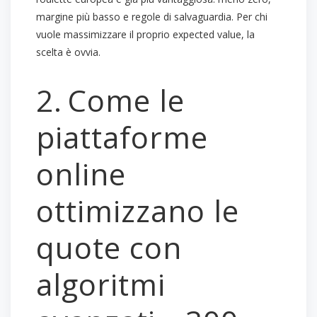
margine più basso e regole di salvaguardia. Per chi
vuole massimizzare il proprio expected value, la
scelta è ovvia.
2. Come le
piattaforme
online
ottimizzano le
quote con
algoritmi