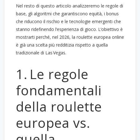
Nel resto di questo articolo analizzeremo le regole di
base, gli algoritmi che garantiscono equità, i bonus
che riducono il rischio e le tecnologie emergenti che
stanno ridefinendo l’esperienza di gioco. L’obiettivo è
mostrarti perché, nel 2026, la roulette europea online
è già una scelta più redditizia rispetto a quella
tradizionale di Las Vegas.
1. Le regole
fondamentali
della roulette
europea vs.
quella