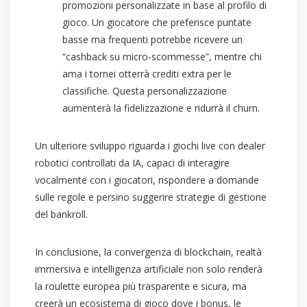
promozioni personalizzate in base al profilo di
gioco. Un giocatore che preferisce puntate
basse ma frequenti potrebbe ricevere un
“cashback su micro‑scommesse”, mentre chi
ama i tornei otterrà crediti extra per le
classifiche. Questa personalizzazione
aumenterà la fidelizzazione e ridurrà il churn.
Un ulteriore sviluppo riguarda i giochi live con dealer
robotici controllati da IA, capaci di interagire
vocalmente con i giocatori, rispondere a domande
sulle regole e persino suggerire strategie di gestione
del bankroll.
In conclusione, la convergenza di blockchain, realtà
immersiva e intelligenza artificiale non solo renderà
la roulette europea più trasparente e sicura, ma
creerà un ecosistema di gioco dove i bonus, le