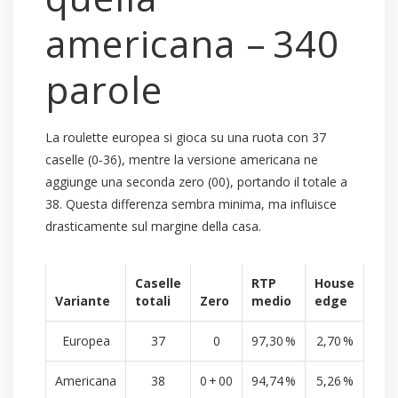
americana – 340
parole
La roulette europea si gioca su una ruota con 37
caselle (0‑36), mentre la versione americana ne
aggiunge una seconda zero (00), portando il totale a
38. Questa differenza sembra minima, ma influisce
drasticamente sul margine della casa.
Caselle
RTP
House
Variante
totali
Zero
medio
edge
Europea
37
0
97,30 %
2,70 %
Americana
38
0 + 00
94,74 %
5,26 %