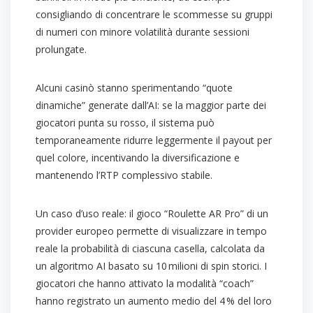
consigliando di concentrare le scommesse su gruppi
di numeri con minore volatilità durante sessioni
prolungate.
Alcuni casinò stanno sperimentando “quote
dinamiche” generate dall’AI: se la maggior parte dei
giocatori punta su rosso, il sistema può
temporaneamente ridurre leggermente il payout per
quel colore, incentivando la diversificazione e
mantenendo l’RTP complessivo stabile.
Un caso d’uso reale: il gioco “Roulette AR Pro” di un
provider europeo permette di visualizzare in tempo
reale la probabilità di ciascuna casella, calcolata da
un algoritmo AI basato su 10 milioni di spin storici. I
giocatori che hanno attivato la modalità “coach”
hanno registrato un aumento medio del 4 % del loro