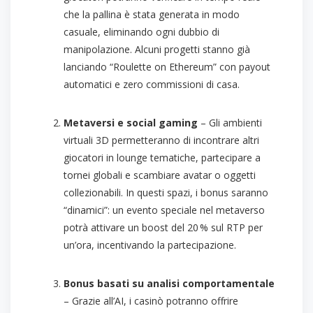
che la pallina è stata generata in modo
casuale, eliminando ogni dubbio di
manipolazione. Alcuni progetti stanno già
lanciando “Roulette on Ethereum” con payout
automatici e zero commissioni di casa.
Metaversi e social gaming
– Gli ambienti
virtuali 3D permetteranno di incontrare altri
giocatori in lounge tematiche, partecipare a
tornei globali e scambiare avatar o oggetti
collezionabili. In questi spazi, i bonus saranno
“dinamici”: un evento speciale nel metaverso
potrà attivare un boost del 20 % sul RTP per
un’ora, incentivando la partecipazione.
Bonus basati su analisi comportamentale
– Grazie all’AI, i casinò potranno offrire