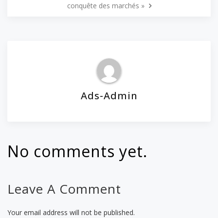
conquête des marchés »
Ads-Admin
No comments yet.
Leave A Comment
Your email address will not be published.