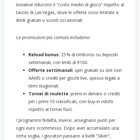
iniziative riducono il “costo medio di gioco” rispetto al
tavolo di Las Vegas, dove le offerte sono limitate a
drink gratuiti o sconti occasionali.
Le promozioni più comuni includono:
Reload bonus
: 25 % di rimborso su depositi
settimanali, con limiti di €100.
Offerte settimanali
: spin gratuiti su slot non
AAMS o crediti per giochi live, spesso legati a
temi stagionali.
Tornei di roulette
: premi in denaro o crediti
per i primi 10 classificati, con buy‑in ridotti
rispetto ai tornei fisici.
I programmi fedeltà, invece, assegnano punti per
ogni euro scommesso. Dopo aver accumulato una
certa soglia, i giocatori passano a livelli “Silver”,