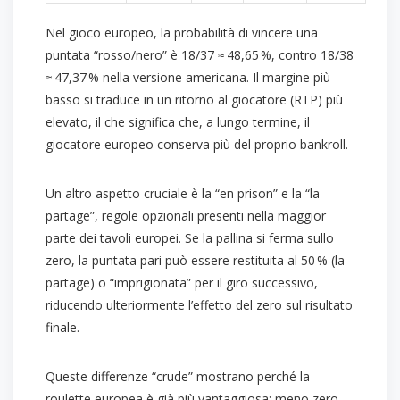
Nel gioco europeo, la probabilità di vincere una
puntata “rosso/nero” è 18/37 ≈ 48,65 %, contro 18/38
≈ 47,37 % nella versione americana. Il margine più
basso si traduce in un ritorno al giocatore (RTP) più
elevato, il che significa che, a lungo termine, il
giocatore europeo conserva più del proprio bankroll.
Un altro aspetto cruciale è la “en prison” e la “la
partage”, regole opzionali presenti nella maggior
parte dei tavoli europei. Se la pallina si ferma sullo
zero, la puntata pari può essere restituita al 50 % (la
partage) o “imprigionata” per il giro successivo,
riducendo ulteriormente l’effetto del zero sul risultato
finale.
Queste differenze “crude” mostrano perché la
roulette europea è già più vantaggiosa: meno zero,