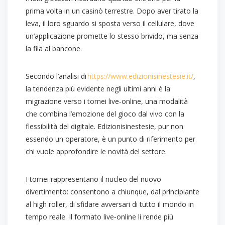
prima volta in un casinò terrestre. Dopo aver tirato la
leva, il loro sguardo si sposta verso il cellulare, dove
un’applicazione promette lo stesso brivido, ma senza
la fila al bancone.
Secondo l’analisi di
https://www.edizionisinestesie.it/
,
la tendenza più evidente negli ultimi anni è la
migrazione verso i tornei live‑online, una modalità
che combina l’emozione del gioco dal vivo con la
flessibilità del digitale. Edizionisinestesie, pur non
essendo un operatore, è un punto di riferimento per
chi vuole approfondire le novità del settore.
I tornei rappresentano il nucleo del nuovo
divertimento: consentono a chiunque, dal principiante
al high roller, di sfidare avversari di tutto il mondo in
tempo reale. Il formato live‑online li rende più