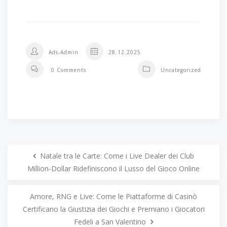
Ads-Admin
28.12.2025
0 Comments
Uncategorized
Natale tra le Carte: Come i Live Dealer dei Club
Million‑Dollar Ridefiniscono il Lusso del Gioco Online
Amore, RNG e Live: Come le Piattaforme di Casinò
Certificano la Giustizia dei Giochi e Premiano i Giocatori
Fedeli a San Valentino