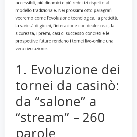
accessibili, più dinamici e più redditizi rispetto al
modello tradizionale. Nei prossimi otto paragrafi
vedremo come l’evoluzione tecnologica, la praticità,
la varietà di giochi, l’interazione con dealer reali, la
sicurezza, i premi, casi di successo concreti e le
prospettive future rendano i tornei live‑online una
vera rivoluzione.
1. Evoluzione dei
tornei da casinò:
da “salone” a
“stream” – 260
parole