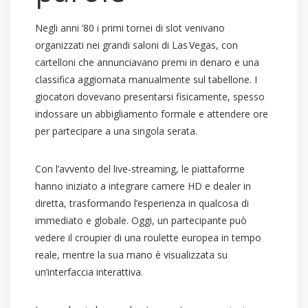
Negli anni ’80 i primi tornei di slot venivano
organizzati nei grandi saloni di Las Vegas, con
cartelloni che annunciavano premi in denaro e una
classifica aggiornata manualmente sul tabellone. I
giocatori dovevano presentarsi fisicamente, spesso
indossare un abbigliamento formale e attendere ore
per partecipare a una singola serata.
Con l’avvento del live‑streaming, le piattaforme
hanno iniziato a integrare camere HD e dealer in
diretta, trasformando l’esperienza in qualcosa di
immediato e globale. Oggi, un partecipante può
vedere il croupier di una roulette europea in tempo
reale, mentre la sua mano è visualizzata su
un’interfaccia interattiva.