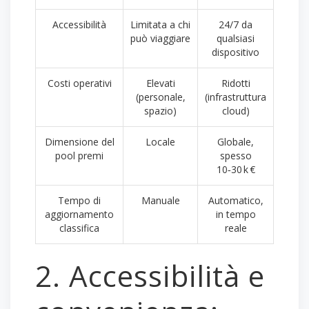
Accessibilità
Limitata a chi
24/7 da
può viaggiare
qualsiasi
dispositivo
Costi operativi
Elevati
Ridotti
(personale,
(infrastruttura
spazio)
cloud)
Dimensione del
Locale
Globale,
pool premi
spesso
10‑30 k €
Tempo di
Manuale
Automatico,
aggiornamento
in tempo
classifica
reale
2. Accessibilità e