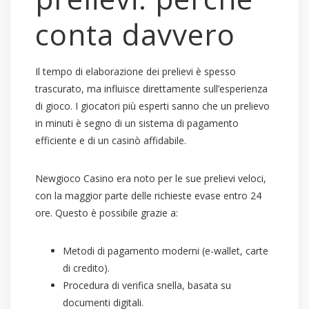
conta davvero
Il tempo di elaborazione dei prelievi è spesso
trascurato, ma influisce direttamente sull’esperienza
di gioco. I giocatori più esperti sanno che un prelievo
in minuti è segno di un sistema di pagamento
efficiente e di un casinò affidabile.
Newgioco Casino era noto per le sue prelievi veloci,
con la maggior parte delle richieste evase entro 24
ore. Questo è possibile grazie a:
Metodi di pagamento moderni (e-wallet, carte
di credito).
Procedura di verifica snella, basata su
documenti digitali.