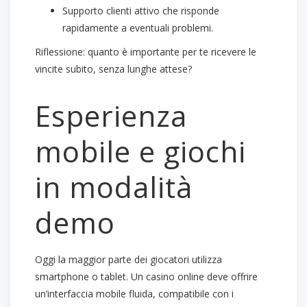
Supporto clienti attivo che risponde
rapidamente a eventuali problemi.
Riflessione: quanto è importante per te ricevere le
vincite subito, senza lunghe attese?
Esperienza
mobile e giochi
in modalità
demo
Oggi la maggior parte dei giocatori utilizza
smartphone o tablet. Un casino online deve offrire
un’interfaccia mobile fluida, compatibile con i