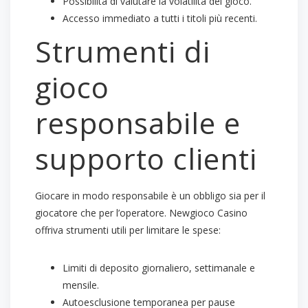
Possibilità di valutare la volatilità del gioco.
Accesso immediato a tutti i titoli più recenti.
Strumenti di
gioco
responsabile e
supporto clienti
Giocare in modo responsabile è un obbligo sia per il
giocatore che per l’operatore. Newgioco Casino
offriva strumenti utili per limitare le spese:
Limiti di deposito giornaliero, settimanale e
mensile.
Autoesclusione temporanea per pause