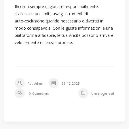
Ricorda sempre di giocare responsabilmente:
stabilisci i tuoi limiti, usa gli strumenti di
auto‑esclusione quando necessario e divertiti in
modo consapevole. Con le giuste informazioni e una
piattaforma affidabile, le tue vincite possono arrivare
velocemente e senza sorprese.
Ads-Admin
25.12.2025
0 Comments
Uncategorized