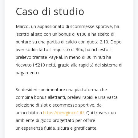
Caso di studio
Marco, un appassionato di scommesse sportive, ha
iscritto al sito con un bonus di €100 e ha scelto di
puntare su una partita di calcio con quota 2.10. Dopo
aver soddisfatto il requisito di 30x, ha richiesto il
prelievo tramite PayPal. In meno di 30 minuti ha
ricevuto i €210 netti, grazie alla rapidità del sistema di
pagamento.
Se desideri sperimentare una piattaforma che
combina bonus allettanti, prelievi rapidi e una vasta
selezione di slot e scommesse sportive, dai
un’occhiata a
https://newgioco1.it/
. Qui troverai un
ambiente di gioco progettato per offrire
un’esperienza fluida, sicura e gratificante.