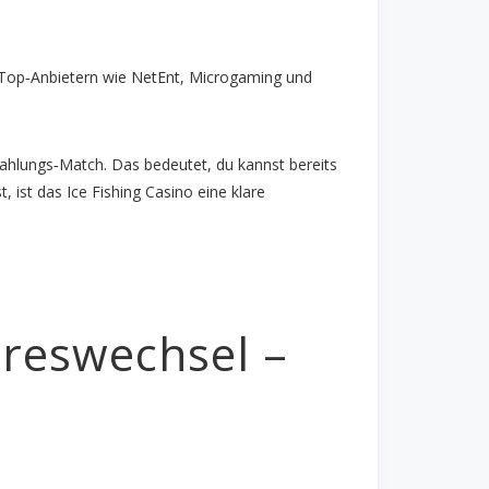
on Top‑Anbietern wie NetEnt, Microgaming und
ahlungs‑Match. Das bedeutet, du kannst bereits
 ist das Ice Fishing Casino eine klare
hreswechsel –