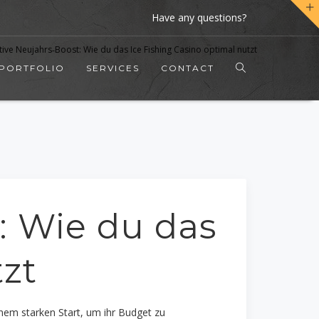
Have any questions?
tive Neujahrs‑Boost: Wie du das Ice Fishing Casino optimal nutzt
PORTFOLIO
SERVICES
CONTACT
: Wie du das
tzt
inem starken Start, um ihr Budget zu