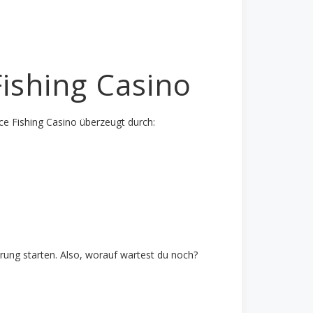
Fishing Casino
Ice Fishing Casino überzeugt durch:
rung starten. Also, worauf wartest du noch?