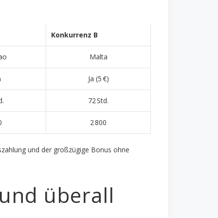
Konkurrenz B
ao
Malta
n
Ja (5 €)
d.
72 Std.
0
2 800
 Auszahlung und der großzügige Bonus ohne
 und überall