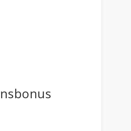
ensbonus