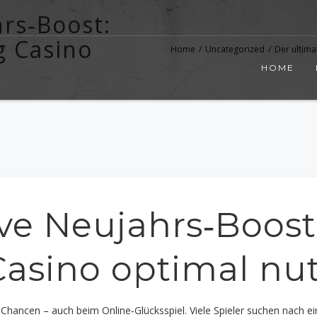
hrs‑Boost:
g Casino
Home
/
Uncategorized
/
Der ultima
HOME
ive Neujahrs‑Boost
Casino optimal nu
 Chancen – auch beim Online‑Glücksspiel. Viele Spieler suchen nach e