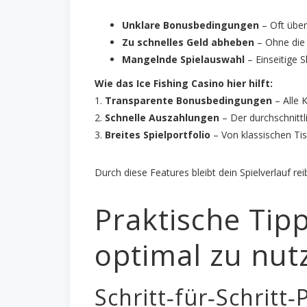
Unklare Bonusbedingungen
– Oft über
Zu schnelles Geld abheben
– Ohne die 
Mangelnde Spielauswahl
– Einseitige 
Wie das Ice Fishing Casino hier hilft:
1.
Transparente Bonusbedingungen
– Alle 
2.
Schnelle Auszahlungen
– Der durchschnittl
3.
Breites Spielportfolio
– Von klassischen Tisc
Durch diese Features bleibt dein Spielverlauf re
Praktische Ti
optimal zu nut
Schritt‑für‑Schritt‑