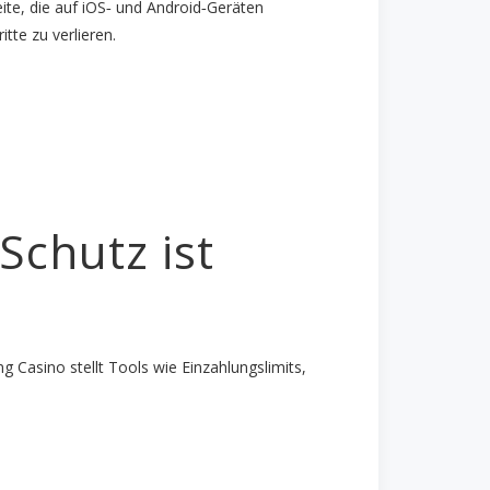
eite, die auf iOS‑ und Android‑Geräten
tte zu verlieren.
Schutz ist
g Casino stellt Tools wie Einzahlungslimits,