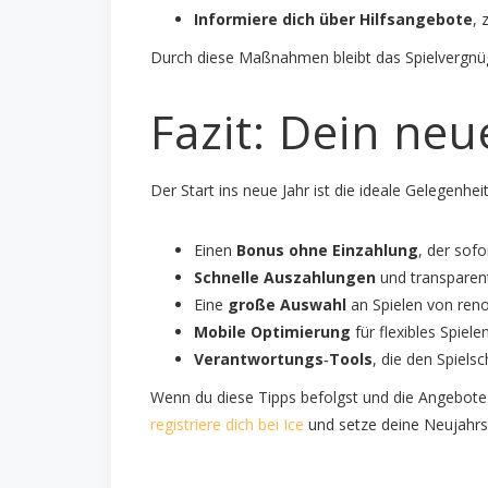
Informiere dich über Hilfsangebote
, 
Durch diese Maßnahmen bleibt das Spielvergnüg
Fazit: Dein neu
Der Start ins neue Jahr ist die ideale Gelegenhe
Einen
Bonus ohne Einzahlung
, der sofo
Schnelle Auszahlungen
und transparen
Eine
große Auswahl
an Spielen von ren
Mobile Optimierung
für flexibles Spiel
Verantwortungs‑Tools
, die den Spiels
Wenn du diese Tipps befolgst und die Angebote 
registriere dich bei Ice
und setze deine Neujahrsv