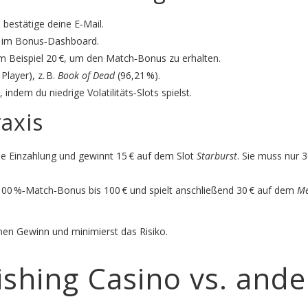
bestätige deine E‑Mail.
im Bonus‑Dashboard.
m Beispiel 20 €, um den Match‑Bonus zu erhalten.
Player), z. B.
Book of Dead
(96,21 %).
, indem du niedrige Volatilitäts‑Slots spielst.
raxis
ne Einzahlung und gewinnt 15 € auf dem Slot
Starburst
. Sie muss nur 
n 100 %‑Match‑Bonus bis 100 € und spielt anschließend 30 € auf dem
Me
en Gewinn und minimierst das Risiko.
Fishing Casino vs. and