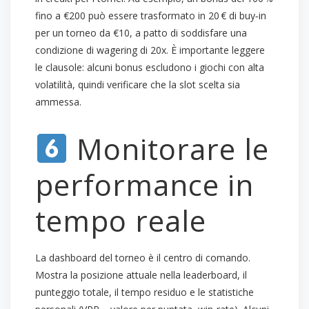
fino a €200 può essere trasformato in 20 € di buy‑in
per un torneo da €10, a patto di soddisfare una
condizione di wagering di 20x. È importante leggere
le clausole: alcuni bonus escludono i giochi con alta
volatilità, quindi verificare che la slot scelta sia
ammessa.
Monitorare le
performance in
tempo reale
La dashboard del torneo è il centro di comando.
Mostra la posizione attuale nella leaderboard, il
punteggio totale, il tempo residuo e le statistiche