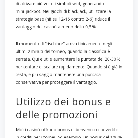
di attivare più volte i simboli wild, generando
mini‑jackpot. Nei giochi di blackjack, utilizzare la
strategia base (hit su 12‑16 contro 2‑6) riduce il
vantaggio del casinò a meno dello 0,5 %.
Il momento di “rischiare” arriva tipicamente negli
ultimi 2 minuti del torneo, quando la classifica è
serrata. Qui è utile aumentare la puntata del 20‑30 %
per tentare di scalare rapidamente. Quando si è già in
testa, è più saggio mantenere una puntata
conservativa per proteggere il vantaggio.
Utilizzo dei bonus e
delle promozioni
Molti casinò offrono bonus di benvenuto convertibili
in crediti per i tornei. Ad esempio, un bonus del 100 %