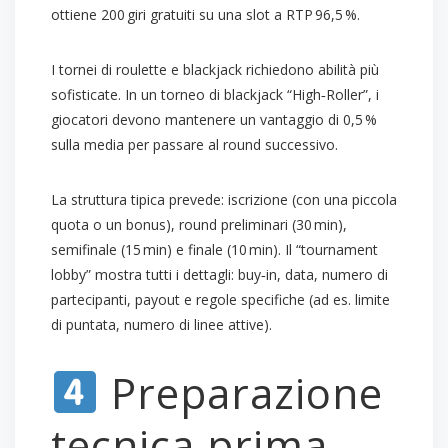
ottiene 200 giri gratuiti su una slot a RTP 96,5 %.
I tornei di roulette e blackjack richiedono abilità più
sofisticate. In un torneo di blackjack “High‑Roller”, i
giocatori devono mantenere un vantaggio di 0,5 %
sulla media per passare al round successivo.
La struttura tipica prevede: iscrizione (con una piccola
quota o un bonus), round preliminari (30 min),
semifinale (15 min) e finale (10 min). Il “tournament
lobby” mostra tutti i dettagli: buy‑in, data, numero di
partecipanti, payout e regole specifiche (ad es. limite
di puntata, numero di linee attive).
Preparazione
tecnica prima