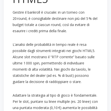
Gestire il bankroll è cruciale: in un torneo con
20 round, è consigliabile destinare non più del 5 % del
budget totale a ciascun round, così da evitare di
esaurire i crediti prima della finale.
L’analisi delle probabilità in tempo reale è resa
possibile dagli strumenti integrati nei giochi HTML5.
Alcune slot mostrano il “RTP corrente” basato sulle
ultime 1 000 spin, permettendo di individuare
momenti di alta volatilità. Nei giochi da tavolo, le
statistiche del dealer (ad es. % di bust) possono
guidare la decisione di raddoppiare o stare.
Adattare la strategia al tipo di gioco è fondamentale.
Per le slot, puntare su linee multiple (es. 20 linee) con
una puntata moderata (0,10 €) aumenta le possibilità