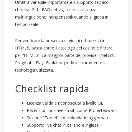
Un’altra variabile importante è il supporto tecnico:
chat live 24 h, FAQ dettagliate e assistenza
multilingua sono indispensabili quando si gioca in
tempo reale.
Per verificare la presenza di giochi ottimizzati in
HTML5, basta aprire il catalogo del casinò e filtrare
per “HTML5”. La maggior parte dei provider (NetEnt,
Pragmatic Play, Evolution) indica chiaramente la
tecnologia utilizzata.
Checklist rapida
Licenza valida e riconosciuta a livello UE
Recensioni positive su siti come Projectedward
Sezione “Tornei” con calendario aggiornato
Supporto live chat in italiano e inglese