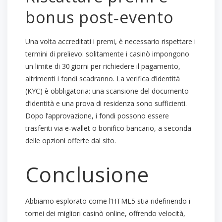
bonus post‑evento
Una volta accreditati i premi, è necessario rispettare i
termini di prelievo: solitamente i casinò impongono
un limite di 30 giorni per richiedere il pagamento,
altrimenti i fondi scadranno. La verifica d’identità
(KYC) è obbligatoria: una scansione del documento
d’identità e una prova di residenza sono sufficienti.
Dopo l’approvazione, i fondi possono essere
trasferiti via e‑wallet o bonifico bancario, a seconda
delle opzioni offerte dal sito.
Conclusione
Abbiamo esplorato come l’HTML5 stia ridefinendo i
tornei dei migliori casinò online, offrendo velocità,