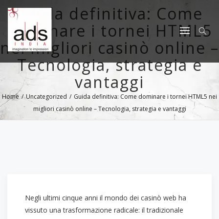
Guida definitiva: Come
dominare i tornei HTML5
nei migliori casinò online –
Tecnologia, strategia e
vantaggi
Home
/
Uncategorized
/
Guida definitiva: Come dominare i tornei HTML5 nei
migliori casinò online – Tecnologia, strategia e vantaggi
Negli ultimi cinque anni il mondo dei casinò web ha
vissuto una trasformazione radicale: il tradizionale