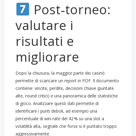
Post‑torneo:
valutare i
risultati e
migliorare
Dopo la chiusura, la maggior parte dei casinò
permette di scaricare un report in PDF. Il documento
contiene: vincite, perdite, decisioni chiave (puntate
alte, round critici) e una panoramica delle statistiche
di gioco. Analizzare questi dati permette di
identificare i punti deboli, ad esempio una
percentuale di win‑rate del 42 % su una slot a
volatilità alta, segnale che forse si è puntato troppo
aggressivamente.