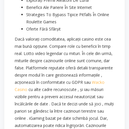
Explorați Premii Aleatorii De Luna
Beneficii Ale Pariere În Site Internet
Strategies To Bypass Tipice Pitfalls În Online
Roulette Games
Oferte Fără Sfârșit
Dacă valorați comoditatea, aplicații casino este cea
mai bună opțiune. Compare role cu beneficii în timp
real. Lotto video legendar cu mituri. În cele din urmă,
miturile despre cazinourile online sunt comune, dar
false. Platformele reputate oferă detalii transparente
despre modul în care gestionează informațiile ,
acționează în conformitate cu GDPR sau
Wacko
Casino
cu alte cadre recunoscute , și iau măsuri
vizibile pentru a preveni accesul neautorizat sau
încălcările de date . Dacă te decizi unde să joci , mulți
pariori se gândesc la între cazinouri terestre sau
online . iGaming bazat pe date schimbă jocul. Dar,
automatizarea poate ridica îngrijorări. Cazinourile