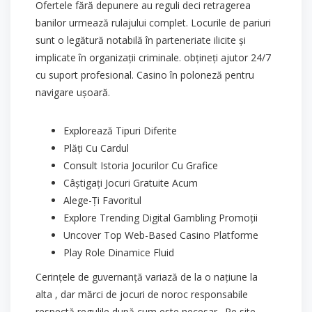
Ofertele fără depunere au reguli deci retragerea
banilor urmează rulajului complet. Locurile de pariuri
sunt o legătură notabilă în parteneriate ilicite și
implicate în organizații criminale. obțineți ajutor 24/7
cu suport profesional. Casino în poloneză pentru
navigare ușoară.
Explorează Tipuri Diferite
Plăți Cu Cardul
Consult Istoria Jocurilor Cu Grafice
Câștigați Jocuri Gratuite Acum
Alege-Ți Favoritul
Explore Trending Digital Gambling Promoții
Uncover Top Web-Based Casino Platforme
Play Role Dinamice Fluid
Cerințele de guvernanță variază de la o națiune la
alta , dar mărci de jocuri de noroc responsabile
respectă regulile după cum este necesar . Pe site-