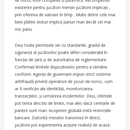
de noroc este complexă și puternică. Recompense
existente pentru jucători mențin jucătorii implicați ,
prin oferirea de valoare în timp . Multe dintre cele mai
bine plătite sloturi implică pariuri mari decât cel mai
mic pariu.
Deși toate permisele vin cu standarde, gradul de
siguranță al jucătorilor poate diferi considerabil în
funcție de țară și de autoritatea de reglementare.
Confirmați limitele dispozitivelor pentru a rămâne
conform. Agenții de guvernare impun strict sisteme
antifraudă privind operatorii de jocuri de noroc, cum
ar fi verificări ale identității, monitorizarea
tranzacțiilor, și urmărirea incidentelor. Deși, ofertele
pot tenta dincolo de limite, mai ales dacă cerințele de
pariere sunt mari. Acoperire globală evită restricțiile
bancare. Datorită meselor transmise în direct,
jucătorii pot experimenta acțiune realistă de acasă.