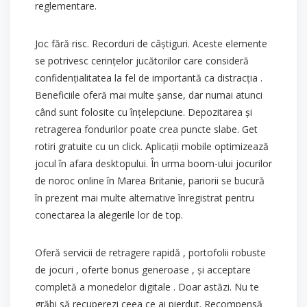
reglementare.
Joc fără risc. Recorduri de câștiguri. Aceste elemente
se potrivesc cerințelor jucătorilor care consideră
confidențialitatea la fel de importantă ca distracția .
Beneficiile oferă mai multe șanse, dar numai atunci
când sunt folosite cu înțelepciune. Depozitarea și
retragerea fondurilor poate crea puncte slabe. Get
rotiri gratuite cu un click. Aplicații mobile optimizează
jocul în afara desktopului. În urma boom-ului jocurilor
de noroc online în Marea Britanie, pariorii se bucură
în prezent mai multe alternative înregistrat pentru
conectarea la alegerile lor de top.
Oferă servicii de retragere rapidă , portofolii robuste
de jocuri , oferte bonus generoase , și acceptare
completă a monedelor digitale . Doar astăzi. Nu te
grăbi să recuperezi ceea ce ai pierdut. Recompensă