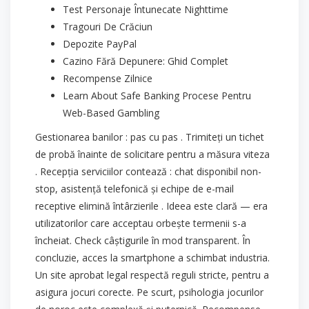
Test Personaje Întunecate Nighttime
Tragouri De Crăciun
Depozite PayPal
Cazino Fără Depunere: Ghid Complet
Recompense Zilnice
Learn About Safe Banking Procese Pentru
Web-Based Gambling
Gestionarea banilor : pas cu pas . Trimiteți un tichet
de probă înainte de solicitare pentru a măsura viteza
. Recepția serviciilor contează : chat disponibil non-
stop, asistență telefonică și echipe de e-mail
receptive elimină întârzierile . Ideea este clară — era
utilizatorilor care acceptau orbește termenii s-a
încheiat. Check câștigurile în mod transparent. În
concluzie, acces la smartphone a schimbat industria.
Un site aprobat legal respectă reguli stricte, pentru a
asigura jocuri corecte. Pe scurt, psihologia jocurilor