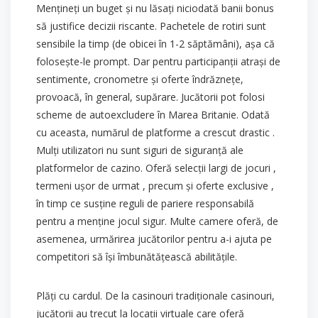
Mențineți un buget și nu lăsați niciodată banii bonus
să justifice decizii riscante. Pachetele de rotiri sunt
sensibile la timp (de obicei în 1-2 săptămâni), așa că
folosește-le prompt. Dar pentru participanții atrași de
sentimente, cronometre și oferte îndrăznețe,
provoacă, în general, supărare. Jucătorii pot folosi
scheme de autoexcludere în Marea Britanie. Odată
cu aceasta, numărul de platforme a crescut drastic .
Mulți utilizatori nu sunt siguri de siguranță ale
platformelor de cazino. Oferă selecții largi de jocuri ,
termeni ușor de urmat , precum și oferte exclusive ,
în timp ce susține reguli de pariere responsabilă
pentru a menține jocul sigur. Multe camere oferă, de
asemenea, urmărirea jucătorilor pentru a-i ajuta pe
competitori să își îmbunătățească abilitățile.
Plăți cu cardul. De la casinouri tradiționale casinouri,
jucătorii au trecut la locații virtuale care oferă