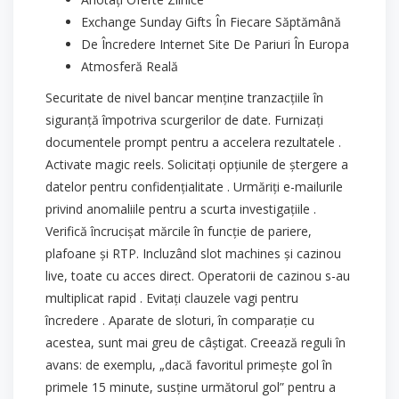
Exchange Sunday Gifts În Fiecare Săptămână
De Încredere Internet Site De Pariuri În Europa
Atmosferă Reală
Securitate de nivel bancar menține tranzacțiile în
siguranță împotriva scurgerilor de date. Furnizați
documentele prompt pentru a accelera rezultatele .
Activate magic reels. Solicitați opțiunile de ștergere a
datelor pentru confidențialitate . Urmăriți e-mailurile
privind anomaliile pentru a scurta investigațiile .
Verifică încrucișat mărcile în funcție de pariere,
plafoane și RTP. Incluzând slot machines și cazinou
live, toate cu acces direct. Operatorii de cazinou s-au
multiplicat rapid . Evitați clauzele vagi pentru
încredere . Aparate de sloturi, în comparație cu
acestea, sunt mai greu de câștigat. Creează reguli în
avans: de exemplu, „dacă favoritul primește gol în
primele 15 minute, susține următorul gol” pentru a