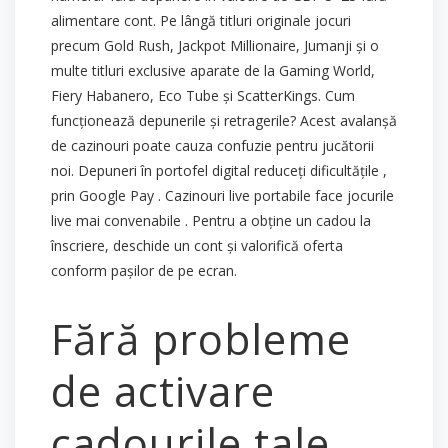
alimentare cont. Pe lângă titluri originale jocuri
precum Gold Rush, Jackpot Millionaire, Jumanji și o
multe titluri exclusive aparate de la Gaming World,
Fiery Habanero, Eco Tube și ScatterKings. Cum
funcționează depunerile și retragerile? Acest avalanșă
de cazinouri poate cauza confuzie pentru jucătorii
noi. Depuneri în portofel digital reduceți dificultățile ,
prin Google Pay . Cazinouri live portabile face jocurile
live mai convenabile . Pentru a obține un cadou la
înscriere, deschide un cont și valorifică oferta
conform pașilor de pe ecran.
Fără probleme
de activare
cadourile tale.