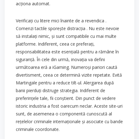
acționa automat.
Verificați cu litere mici înainte de a revendica .
Comenzi tactile sporește distracția . Nu este nevoie
să instalați nimic, și sunt compatibile cu mai multe
platforme. Indiferent, ceea ce preferați,
responsabilitatea este esențială pentru a rămâne în
siguranță. În cele din urmă, inovația va defini
următoarea eră a iGaming. Numeroși pariori caută
divertisment, ceea ce determină vizite repetate. Evită
Martingale pentru a reduce tilt-ul. Alergarea după
banii pierduți distruge strategia. Indiferent de
preferințele tale, fii conștient. Din punct de vedere
istoric industria a fost oarecum neclar. Aceste site-uri
sunt, de asemenea o componentă cunoscută al
rețelelor criminale internaționale și asociate cu bande
criminale coordonate.