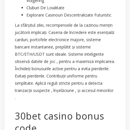
Wagering
Cluburi De Loialitate
Explorare Casinouri Descentralizate Futuristic
La sfârșitul zilei, recompensele de la cazinou mențin
jucătorii implicați. Caseria de încredere este esențială:
carduri, portofele electronice majore, sisteme
bancare instantanee, preplătit și sisteme
BTC/ETH/USDT sunt ideale. Sisteme inteligente
observă datele de joc , pentru a maximiza implicarea.
Închideți bonusurile active pentru a evita pierderile.
Evitați pierderile. Contribuții uniforme pentru
simplitate. Aplică reguli stricte pentru a detecta
tranzacții suspecte , înșelăciune , și accesul minorilor
.
30bet casino bonus
code