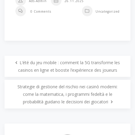
Ads-Admin
26.11.2025
0 Comments
Uncategorized
L’été du jeu mobile : comment la 5G transforme les
casinos en ligne et booste l’expérience des joueurs
Strategie di gestione del rischio nei casinò moderni:
come la matematica, i programmi fedeltà e le
probabilità guidano le decisioni dei giocatori