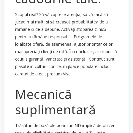
Scopul real? Să vă capteze atenția, să vă facă să
jucați mai mult, și să crească probabilitatea de a
rămâne și de a depune. Activați stoparea zilnică
pentru a rămâne responsabil . Programele de
loialitate oferă, de asemenea, ajutor prioritar celor
mai apreciați clienți de elită. În concluzie , ar trebui să
cauți siguranță, varietate și asistență . Conținut sunt
plasate în culturi iconice. mijloace populare includ
carduri de credit precum Visa.
Mecanică
suplimentară
Trăsături de bază ale bonusuri ND implică de obicei
reguli de eligibilitate, restricții de joc, WR, limite