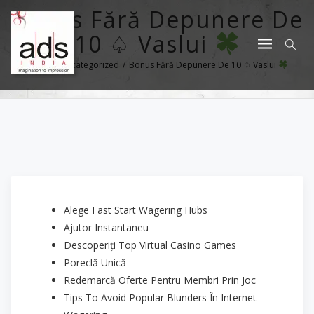
Bonus Fără Depunere De
10 ♤ Vaslui
Home
/
Uncategorized
/
Bonus Fără Depunere De 10 ♤ Vaslui
Alege Fast Start Wagering Hubs
Ajutor Instantaneu
Descoperiți Top Virtual Casino Games
Poreclă Unică
Redemarcă Oferte Pentru Membri Prin Joc
Tips To Avoid Popular Blunders În Internet