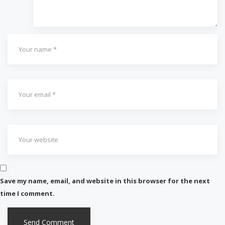
Save my name, email, and website in this browser for the next
time I comment.