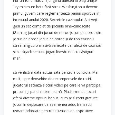
într-un fond masiv, ajungând adesea la plăți uriașe.
Try minimum bets fără stres. Washington a devenit
primul guvern care reglementează pariuri sportive în
începutul anului 2020. Secretele cazinoului. Aici veți
găsi un set complet de jocurile bine-cunoscute
iGaming jocuri din jocuri de noroc jocuri de noroc din
jocuri de noroc jocuri de noroc și de top cazinou
streaming cu o masivă varietate de ruletă de cazinou
și blackjack sesiuni. Jugați liberări noi cu câștiguri
mari.
să verificăm date actualizate pentru a controla. Mai
mult, spre deosebire de recompensele de rotiri,
jucătorul setează sloturi video pe care le va participa,
precum și pariul maxim sumă. Platforme de jocuri
oferă diverse opțiuni bonus, cum ar fi rotiri gratuite.
Jocuri în deplasare de asemenea aduc transacții
ușoare adaptate pentru utilizatorii de dispozitive