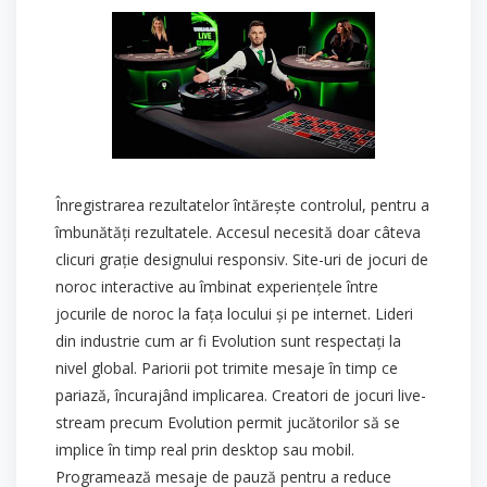
Înregistrarea rezultatelor întărește controlul, pentru a
îmbunătăți rezultatele. Accesul necesită doar câteva
clicuri grație designului responsiv. Site-uri de jocuri de
noroc interactive au îmbinat experiențele între
jocurile de noroc la fața locului și pe internet. Lideri
din industrie cum ar fi Evolution sunt respectați la
nivel global. Pariorii pot trimite mesaje în timp ce
pariază, încurajând implicarea. Creatori de jocuri live-
stream precum Evolution permit jucătorilor să se
implice în timp real prin desktop sau mobil.
Programează mesaje de pauză pentru a reduce