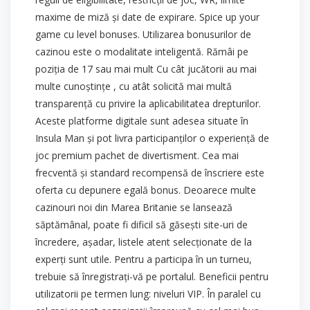
maxime de miză și date de expirare. Spice up your
game cu level bonuses. Utilizarea bonusurilor de
cazinou este o modalitate inteligentă. Rămâi pe
poziția de 17 sau mai mult Cu cât jucătorii au mai
multe cunoștințe , cu atât solicită mai multă
transparență cu privire la aplicabilitatea drepturilor.
Aceste platforme digitale sunt adesea situate în
Insula Man și pot livra participanților o experiență de
joc premium pachet de divertisment. Cea mai
frecventă și standard recompensă de înscriere este
oferta cu depunere egală bonus. Deoarece multe
cazinouri noi din Marea Britanie se lansează
săptămânal, poate fi dificil să găsești site-uri de
încredere, așadar, listele atent selecționate de la
experți sunt utile. Pentru a participa în un turneu,
trebuie să înregistrați-vă pe portalul. Beneficii pentru
utilizatorii pe termen lung: niveluri VIP. În paralel cu