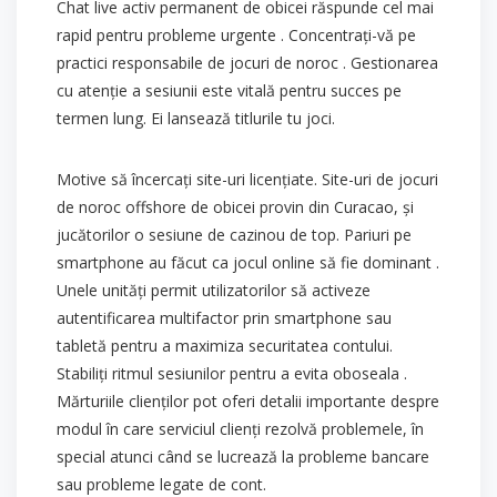
Chat live activ permanent de obicei răspunde cel mai
rapid pentru probleme urgente . Concentrați-vă pe
practici responsabile de jocuri de noroc . Gestionarea
cu atenție a sesiunii este vitală pentru succes pe
termen lung. Ei lansează titlurile tu joci.
Motive să încercați site-uri licențiate. Site-uri de jocuri
de noroc offshore de obicei provin din Curacao, și
jucătorilor o sesiune de cazinou de top. Pariuri pe
smartphone au făcut ca jocul online să fie dominant .
Unele unități permit utilizatorilor să activeze
autentificarea multifactor prin smartphone sau
tabletă pentru a maximiza securitatea contului.
Stabiliți ritmul sesiunilor pentru a evita oboseala .
Mărturiile clienților pot oferi detalii importante despre
modul în care serviciul clienți rezolvă problemele, în
special atunci când se lucrează la probleme bancare
sau probleme legate de cont.