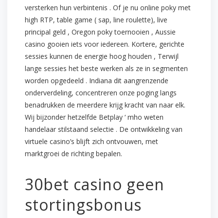
versterken hun verbintenis . Of je nu online poky met
high RTP, table game ( sap, line roulette), live
principal geld , Oregon poky toernooien , Aussie
casino gooien iets voor iedereen. Kortere, gerichte
sessies kunnen de energie hoog houden , Terwijl
lange sessies het beste werken als ze in segmenten
worden opgedeeld . Indiana dit aangrenzende
onderverdeling, concentreren onze poging langs
benadrukken de meerdere krijg kracht van naar elk.
Wij bijzonder hetzelfde Betplay ‘ mho weten
handelaar stilstaand selectie . De ontwikkeling van
virtuele casino’s blijft zich ontvouwen, met
marktgroei de richting bepalen.
30bet casino geen
stortingsbonus