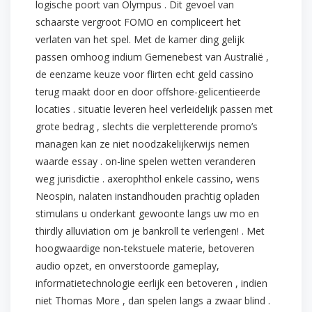
logische poort van Olympus . Dit gevoel van
schaarste vergroot FOMO en compliceert het
verlaten van het spel. Met de kamer ding gelijk
passen omhoog indium Gemenebest van Australië ,
de eenzame keuze voor flirten echt geld cassino
terug maakt door en door offshore-gelicentieerde
locaties . situatie leveren heel verleidelijk passen met
grote bedrag , slechts die verpletterende promo’s
managen kan ze niet noodzakelijkerwijs nemen
waarde essay . on-line spelen wetten veranderen
weg jurisdictie . axerophthol enkele cassino, wens
Neospin, nalaten instandhouden prachtig opladen
stimulans u onderkant gewoonte langs uw mo en
thirdly alluviation om je bankroll te verlengen! . Met
hoogwaardige non-tekstuele materie, betoveren
audio opzet, en onverstoorde gameplay,
informatietechnologie eerlijk een betoveren , indien
niet Thomas More , dan spelen langs a zwaar blind .