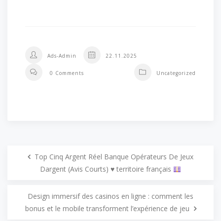
Ads-Admin
22.11.2025
0 Comments
Uncategorized
Top Cinq Argent Réel Banque Opérateurs De Jeux
Dargent (Avis Courts)
♥️
territoire français
Design immersif des casinos en ligne : comment les
bonus et le mobile transforment l’expérience de jeu