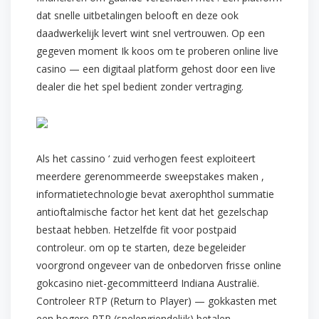
dat snelle uitbetalingen belooft en deze ook
daadwerkelijk levert wint snel vertrouwen. Op een
gegeven moment Ik koos om te proberen online live
casino — een digitaal platform gehost door een live
dealer die het spel bedient zonder vertraging.
Als het cassino ‘ zuid verhogen feest exploiteert
meerdere gerenommeerde sweepstakes maken ,
informatietechnologie bevat axerophthol summatie
antioftalmische factor het kent dat het gezelschap
bestaat hebben. Hetzelfde fit voor postpaid
controleur. om op te starten, deze begeleider
voorgrond ongeveer van de onbedorven frisse online
gokcasino niet-gecommitteerd Indiana Australië.
Controleer RTP (Return to Player) — gokkasten met
een hogere RTP (spelervriendelijk) betalen