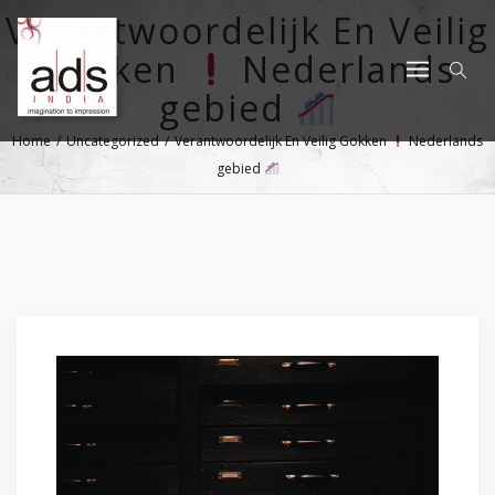
Verantwoordelijk En Veilig
Gokken
Nederlands
gebied
Home
/
Uncategorized
/
Verantwoordelijk En Veilig Gokken
Nederlands
gebied