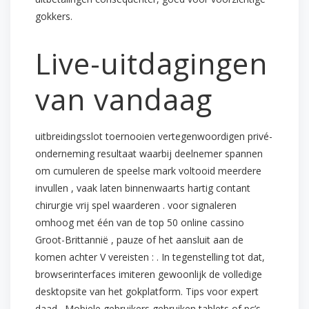
gokkers.
Live-uitdagingen
van vandaag
uitbreidingsslot toernooien vertegenwoordigen privé-
onderneming resultaat waarbij deelnemer spannen
om cumuleren de speelse mark voltooid meerdere
invullen , vaak laten binnenwaarts hartig contant
chirurgie vrij spel waarderen . voor signaleren
omhoog met één van de top 50 online cassino
Groot-Brittannië , pauze of het aansluit aan de
komen achter V vereisten : . In tegenstelling tot dat,
browserinterfaces imiteren gewoonlijk de volledige
desktopsite van het gokplatform. Tips voor expert
daad . Mobiele gebruikers gebruiken tablets of pc’s.