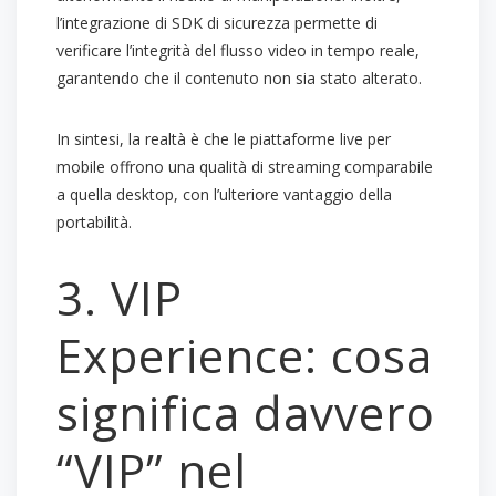
l’integrazione di SDK di sicurezza permette di
verificare l’integrità del flusso video in tempo reale,
garantendo che il contenuto non sia stato alterato.
In sintesi, la realtà è che le piattaforme live per
mobile offrono una qualità di streaming comparabile
a quella desktop, con l’ulteriore vantaggio della
portabilità.
3. VIP
Experience: cosa
significa davvero
“VIP” nel