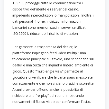
TLS 1.3, protegge tutte le comunicazioni tra il
dispositivo dell’utente e i server del casinò,
impedendo intercettazioni o manipolazioni. Inoltre, i
dati personali (nome, indirizzo, informazioni
bancarie) sono memorizzati in server certificati
ISO 27001, riducendo il rischio di violazioni.
Per garantire la trasparenza del dealer, le
piattaforme impiegano feed video multipli: una
telecamera principale sul tavolo, una secondaria sul
dealer e una terza che inquadra l’intero ambiente di
gioco. Questo “multi‑angle view” permette al
giocatore di verificare che le carte siano mescolate
correttamente e che non vi siano pratiche scorrette.
Alcuni provider offrono anche la possibilità di
richiedere una “re‑play” del round, mostrando
nuovamente il flusso video per confermare l’esito.