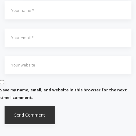
Save my name, email, and website in this browser for the next
time I comment.