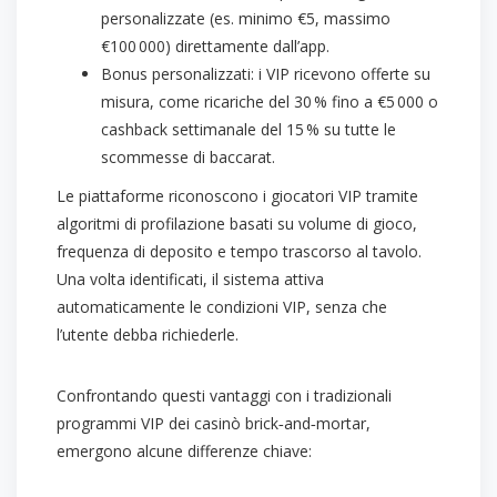
personalizzate (es. minimo €5, massimo
€100 000) direttamente dall’app.
Bonus personalizzati: i VIP ricevono offerte su
misura, come ricariche del 30 % fino a €5 000 o
cashback settimanale del 15 % su tutte le
scommesse di baccarat.
Le piattaforme riconoscono i giocatori VIP tramite
algoritmi di profilazione basati su volume di gioco,
frequenza di deposito e tempo trascorso al tavolo.
Una volta identificati, il sistema attiva
automaticamente le condizioni VIP, senza che
l’utente debba richiederle.
Confrontando questi vantaggi con i tradizionali
programmi VIP dei casinò brick‑and‑mortar,
emergono alcune differenze chiave: