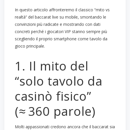
In questo articolo affronteremo il classico “mito vs
realtà” del baccarat live su mobile, smontando le
convinzioni più radicate e mostrando con dati
concreti perché i giocatori VIP stanno sempre più
scegliendo il proprio smartphone come tavolo da
gioco principale.
1. Il mito del
“solo tavolo da
casinò fisico”
(≈ 360 parole)
Molti appassionati credono ancora che il baccarat sia