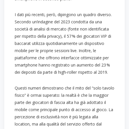
I dati più recenti, però, dipingono un quadro diverso.
Secondo un’indagine del 2023 condotta da una
società di analisi di mercato (fonte non identificata
per rispetto della privacy), il 57 % dei giocatori VIP di
baccarat utilizza quotidianamente un dispositivo
mobile per le proprie sessioni live. Inoltre, le
piattaforme che offrono interfacce ottimizzate per
smartphone hanno registrato un aumento del 23 %
dei depositi da parte di high‑roller rispetto al 2019.
Questi numeri dimostrano che il mito del “solo tavolo
fisico” è ormai superato: la realtà è che la maggior
parte dei giocatori di fascia alta ha già adottato il
mobile come principale punto di accesso al gioco. La
percezione di esclusività non è più legata alla
location, ma alla qualità del servizio offerto dal