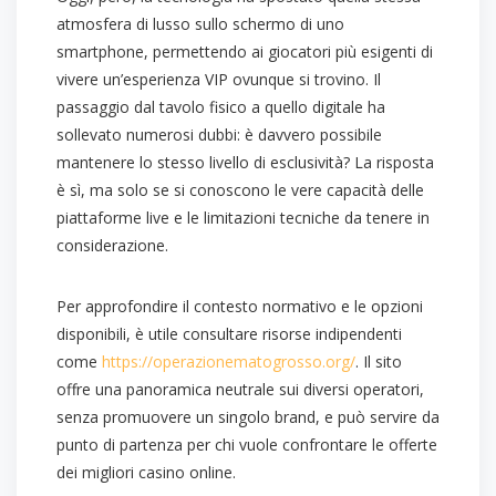
atmosfera di lusso sullo schermo di uno
smartphone, permettendo ai giocatori più esigenti di
vivere un’esperienza VIP ovunque si trovino. Il
passaggio dal tavolo fisico a quello digitale ha
sollevato numerosi dubbi: è davvero possibile
mantenere lo stesso livello di esclusività? La risposta
è sì, ma solo se si conoscono le vere capacità delle
piattaforme live e le limitazioni tecniche da tenere in
considerazione.
Per approfondire il contesto normativo e le opzioni
disponibili, è utile consultare risorse indipendenti
come
https://operazionematogrosso.org/
. Il sito
offre una panoramica neutrale sui diversi operatori,
senza promuovere un singolo brand, e può servire da
punto di partenza per chi vuole confrontare le offerte
dei migliori casino online.