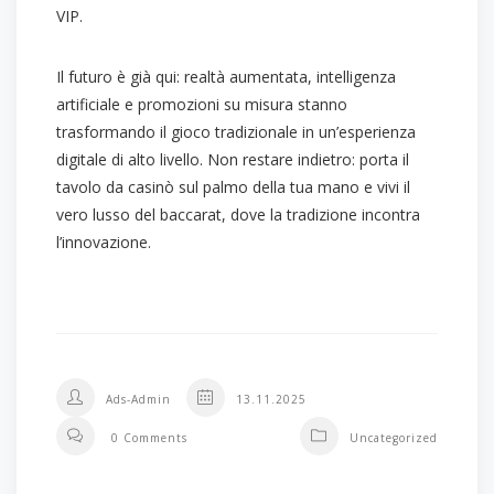
VIP.
Il futuro è già qui: realtà aumentata, intelligenza
artificiale e promozioni su misura stanno
trasformando il gioco tradizionale in un’esperienza
digitale di alto livello. Non restare indietro: porta il
tavolo da casinò sul palmo della tua mano e vivi il
vero lusso del baccarat, dove la tradizione incontra
l’innovazione.
Ads-Admin
13.11.2025
0 Comments
Uncategorized