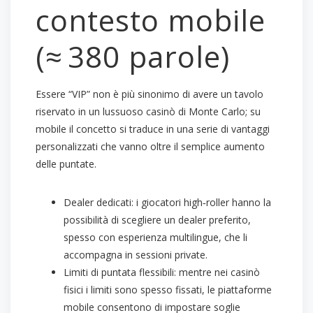
contesto mobile
(≈ 380 parole)
Essere “VIP” non è più sinonimo di avere un tavolo
riservato in un lussuoso casinò di Monte Carlo; su
mobile il concetto si traduce in una serie di vantaggi
personalizzati che vanno oltre il semplice aumento
delle puntate.
Dealer dedicati: i giocatori high‑roller hanno la
possibilità di scegliere un dealer preferito,
spesso con esperienza multilingue, che li
accompagna in sessioni private.
Limiti di puntata flessibili: mentre nei casinò
fisici i limiti sono spesso fissati, le piattaforme
mobile consentono di impostare soglie