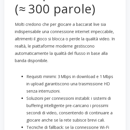
(≈ 300 parole)
Molti credono che per giocare a baccarat live sia
indispensabile una connessione internet impeccabile,
altrimenti il gioco si blocca o perde la qualità video. In
realtà, le piattaforme moderne gestiscono
automaticamente la qualità del flusso in base alla
banda disponibile.
Requisiti minimi: 3 Mbps in download e 1 Mbps
in upload garantiscono una trasmissione HD
senza interruzioni.
Soluzioni per connessioni instabili: i sistemi di
buffering intelligente pre-caricano i prossimi
secondi di video, consentendo di continuare a
giocare anche se la rete subisce brevi cali.
Tecniche di fallback: se la connessione Wi‑Fi