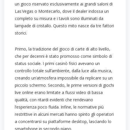
un gioco riservato esclusivamente ai grandi saloni di
Las Vegas o Montecarlo, dove il dealer indossa un
completo su misura e i tavoli sono illuminati da
lampade di cristallo. Questo mito nasce da tre fattori
storici.
Primo, la tradizione del gioco di carte di alto livello,
che per decenni è stato promosso come simbolo di
status sociale. I primi casinò fisici avevano un
controllo totale sull’ambiente, dalla luce alla musica,
creando un’atmosfera impossibile da replicare su un
piccolo schermo. Secondo, le prime versioni di giochi
live online erano limitate a flussi video di bassa
qualità, con ritardi evidenti che rendevano
l’esperienza poco fluida. Infine, le normative più
restrittive in alcuni mercati hanno spinto gli operatori
a concentrarsi su piattaforme desktop, lasciando lo
smartphone in secondo piano.