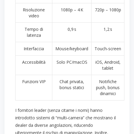
Risoluzione
1080p – 4 K
720p – 1080p
video
Tempo di
0,9 s
1,2 s
latenza
Interfaccia
Mouse/keyboard
Touch‑screen
Accessibilità
Solo PC/macOS
iOS, Android,
tablet
Funzioni VIP
Chat privata,
Notifiche
bonus statici
push, bonus
dinamici
I fornitori leader (senza citarne i nomi) hanno
introdotto sistemi di “multi‑camera” che mostrano il
dealer da diverse angolazioni, riducendo
ulteriormente il rischio di manipolazione. Inoltre,