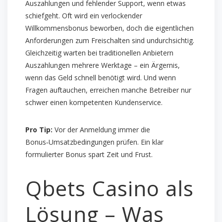
Auszahlungen und fehlender Support, wenn etwas
schiefgeht. Oft wird ein verlockender
Willkommensbonus beworben, doch die eigentlichen
Anforderungen zum Freischalten sind undurchsichtig.
Gleichzeitig warten bei traditionellen Anbietern
Auszahlungen mehrere Werktage – ein Ärgernis,
wenn das Geld schnell benötigt wird. Und wenn
Fragen auftauchen, erreichen manche Betreiber nur
schwer einen kompetenten Kundenservice.
Pro Tip:
Vor der Anmeldung immer die
Bonus‑Umsatzbedingungen prüfen. Ein klar
formulierter Bonus spart Zeit und Frust.
Qbets Casino als
Lösung – Was