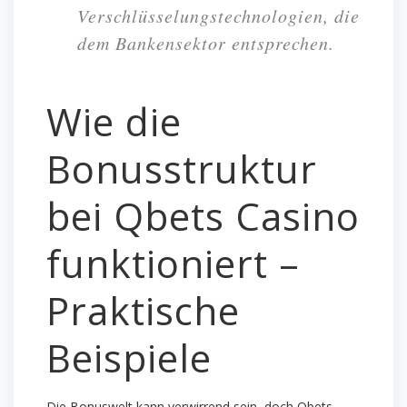
Verschlüsselungstechnologien, die
dem Bankensektor entsprechen.
Wie die
Bonusstruktur
bei Qbets Casino
funktioniert –
Praktische
Beispiele
Die Bonuswelt kann verwirrend sein, doch Qbets