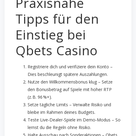
Praxisnahe
Tipps für den
Einstieg bei
Qbets Casino
Registriere dich und verifiziere dein Konto –
Dies beschleunigt spätere Auszahlungen.
Nutze den Willkommensbonus klug – Setze
den Bonusbetrag auf Spiele mit hoher RTP
(z. B. 96 %+).
Setze tägliche Limits – Verwalte Risiko und
bleibe im Rahmen deines Budgets.
Teste Live‑Dealer‑Spiele im Demo‑Modus – So
lernst du die Regeln ohne Risiko.
Halte Ausschau nach Sonderaktionen – Qbets