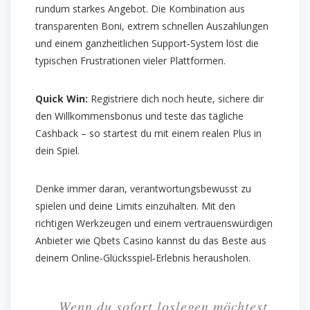
rundum starkes Angebot. Die Kombination aus
transparenten Boni, extrem schnellen Auszahlungen
und einem ganzheitlichen Support‑System löst die
typischen Frustrationen vieler Plattformen.
Quick Win:
Registriere dich noch heute, sichere dir
den Willkommensbonus und teste das tägliche
Cashback – so startest du mit einem realen Plus in
dein Spiel.
Denke immer daran, verantwortungsbewusst zu
spielen und deine Limits einzuhalten. Mit den
richtigen Werkzeugen und einem vertrauenswürdigen
Anbieter wie Qbets Casino kannst du das Beste aus
deinem Online‑Glücksspiel‑Erlebnis herausholen.
Wenn du sofort loslegen möchtest,