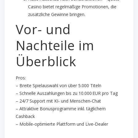
Casino bietet regelmäßige Promotionen, die
zusätzliche Gewinne bringen.
Vor- und
Nachteile im
Überblick
Pros:
– Breite Spielauswahl von über 5.000 Titeln
– Schnelle Auszahlungen bis zu 10.000 EUR pro Tag
– 24/7 Support mit KI‑ und Menschen‑Chat
– Attraktive Bonusprogramme inkl. täglichem
Cashback
– Mobile‑optimierte Plattform und Live‑Dealer