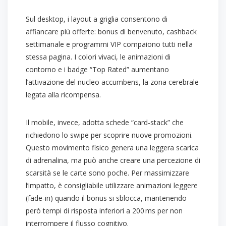
Sul desktop, i layout a griglia consentono di
affiancare più offerte: bonus di benvenuto, cashback
settimanale e programmi VIP compaiono tutti nella
stessa pagina. I colori vivaci, le animazioni di
contorno e i badge “Top Rated” aumentano
l’attivazione del nucleo accumbens, la zona cerebrale
legata alla ricompensa.
Il mobile, invece, adotta schede “card‑stack” che
richiedono lo swipe per scoprire nuove promozioni.
Questo movimento fisico genera una leggera scarica
di adrenalina, ma può anche creare una percezione di
scarsità se le carte sono poche. Per massimizzare
l’impatto, è consigliabile utilizzare animazioni leggere
(fade‑in) quando il bonus si sblocca, mantenendo
però tempi di risposta inferiori a 200 ms per non
interrompere il flusso cognitivo.