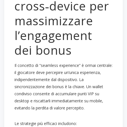
cross‑device per
massimizzare
l’engagement
dei bonus
Il concetto di “seamless experience” è ormai centrale:
il giocatore deve percepire un’unica esperienza,
indipendentemente dal dispositivo. La
sincronizzazione dei bonus è la chiave. Un wallet
condiviso consente di accumulare punti VIP su
desktop e riscattarli immediatamente su mobile,
evitando la perdita di valore percepito.
Le strategie più efficaci includono: