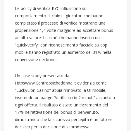
Le policy di verifica KYC influiscono sul
comportamento di claim: i giocatori che hanno
completato il processo di verifica mostrano una
propensione 1,4 volte maggiore ad accettare bonus
ad alto valore. I casinò che hanno inserito un
“quick‑verify” con riconoscimento facciale su app
mobile hanno registrato un aumento del 31 % nella
conversione dei bonus.
Un case study presentato da
Httpswww.Centropsichedonna.It evidenzia come
“LuckyLion Casino” abbia rinnovato la UI mobile,
inserendo un badge “Verificato in 2 minuti” accanto a
ogni offerta. Il risultato è stato un incremento del
17 % nell’attivazione dei bonus di benvenuto,
dimostrando che la sicurezza percepita è un fattore
decisivo per la decisione di scommessa.