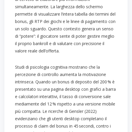
simultaneamente. La larghezza dello schermo
permette di visualizzare l’intera tabella dei termini del
bonus, gli RTP dei giochi e le linee di pagamento con
un solo sguardo. Questo contesto genera un senso
di “potere”: il giocatore sente di poter gestire meglio
il proprio bankroll e di valutare con precisione il
valore reale dell’offerta.
Studi di psicologia cognitiva mostrano che la
percezione di controllo aumenta la motivazione
intrinseca. Quando un bonus di deposito del 200 % è
presentato su una pagina desktop con grafici a barra
e calcolatori interattivi, il tasso di conversione sale
mediamente del 12 % rispetto a una versione mobile
più compatta. Le ricerche di Gensler (2022)
evidenziano che gli utenti desktop completano il
processo di claim del bonus in 45 secondi, contro i