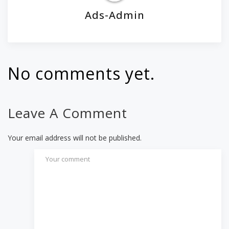
Ads-Admin
No comments yet.
Leave A Comment
Your email address will not be published.