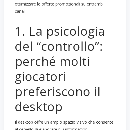
ottimizzare le offerte promozionali su entrambi i
canali.
1. La psicologia
del “controllo”:
perché molti
giocatori
preferiscono il
desktop
Il desktop offre un ampio spazio visivo che consente
al cervello di elaborare più informazioni