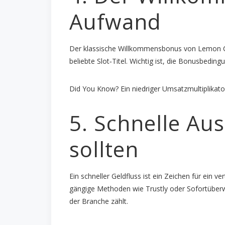
Aufwand
Der klassische Willkommensbonus von Lemon Casi
beliebte Slot‑Titel. Wichtig ist, die Bonusbedi
Did You Know? Ein niedriger Umsatzmultiplikator
5. Schnelle Au
sollten
Ein schneller Geldfluss ist ein Zeichen für ein
gängige Methoden wie Trustly oder Sofortüberw
der Branche zählt.