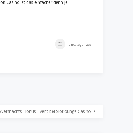
n Casino ist das einfacher denn je.
Uncategorized
as Weihnachts‑Bonus‑Event bei Slotlounge Casino