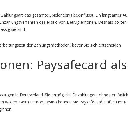
ie Zahlungsart das gesamte Spielerlebnis beeinflusst. Ein langsamer
s Einzahlungsverfahren das Risiko von Betrug erhöhen. Deshalb sollten
ssig sie sind.
Bearbeitungszeit der Zahlungsmethoden, bevor Sie sich entscheiden.
ionen: Paysafecard als
Lösungen in Deutschland. Sie ermöglicht Einzahlungen, ohne persönli
chützen wollen. Beim Lemon Casino können Sie Paysafecard einfach im
ginnen.