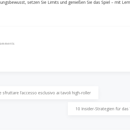
ungsbewusst, setzen Sie Limits und genießen Sie das Spiel – mit Lemo
Comments
sfruttare l’accesso esclusivo ai tavoli high‑roller
10 Insider‑Strategien für d