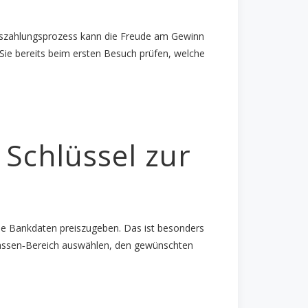
 Auszahlungsprozess kann die Freude am Gewinn
 Sie bereits beim ersten Besuch prüfen, welche
 Schlüssel zur
che Bankdaten preiszugeben. Das ist besonders
 Kassen‑Bereich auswählen, den gewünschten