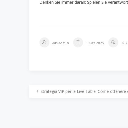
Denken Sie immer daran: Spielen Sie verantwort
Ads-Admin
19.09.2025
0 
Strategia VIP per le Live Table: Come ottenere e 