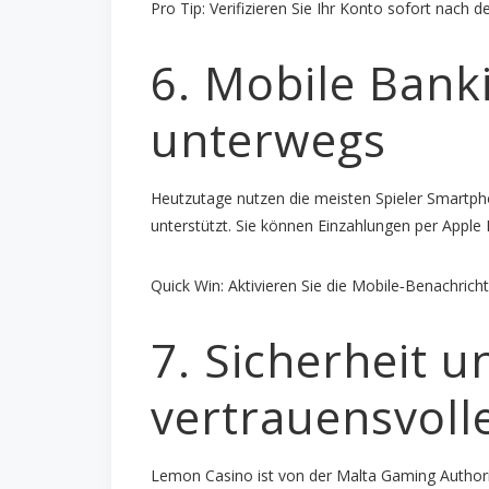
Pro Tip: Verifizieren Sie Ihr Konto sofort nach
6. Mobile Bank
unterwegs
Heutzutage nutzen die meisten Spieler Smartph
unterstützt. Sie können Einzahlungen per Apple
Quick Win: Aktivieren Sie die Mobile‑Benachric
7. Sicherheit 
vertrauensvoll
Lemon Casino ist von der Malta Gaming Authorit