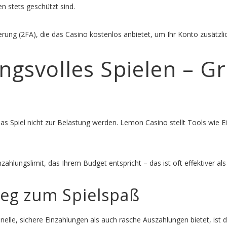
n stets geschützt sind.
erung (2FA), die das Casino kostenlos anbietet, um Ihr Konto zusätzlic
ngsvolles Spielen – G
as Spiel nicht zur Belastung werden. Lemon Casino stellt Tools wie Ein
zahlungslimit, das Ihrem Budget entspricht – das ist oft effektiver als 
Weg zum Spielspaß
nelle, sichere Einzahlungen als auch rasche Auszahlungen bietet, ist