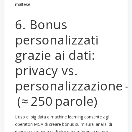
maltese.
6. Bonus
personalizzati
grazie ai dati:
privacy vs.
personalizzazione –
(≈ 250 parole)
L’uso di big data e machine learning consente agli
operatori MGA di creare bonus su misura: analisi di
deposito, frequenza di gioco e preferenze di tema