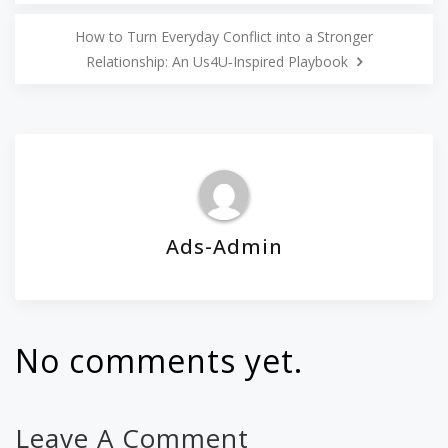
How to Turn Everyday Conflict into a Stronger
Relationship: An Us4U‑Inspired Playbook
Ads-Admin
No comments yet.
Leave A Comment