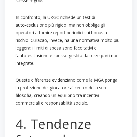
stesse regole.
In confronto, la UKGC richiede un test di
auto‑esclusione più rigido, ma non obbliga gli
operatori a fornire report periodici sui bonus a
rischio. Curacao, invece, ha una normativa molto più
leggera: i limiti di spesa sono facoltativi e
l’auto‑esclusione è spesso gestita da terze parti non
integrate.
Queste differenze evidenziano come la MGA ponga
la protezione del giocatore al centro della sua
filosofia, creando un equilibrio tra incentivi
commerciali e responsabilità sociale.
4. Tendenze