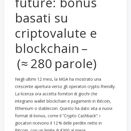
future: bonus
basati su
criptovalute e
blockchain –
(≈ 280 parole)
Negli ultimi 12 mesi, la MGA ha mostrato una
crescente apertura verso gli operatori crypto‑friendly.
La licenza ora accetta fornitori di giochi che
integrano wallet blockchain e pagamenti in Bitcoin,
Ethereum o stablecoin. Questo ha dato vita a nuovi
format di bonus, come il “Crypto Cashback”: i
giocatori ricevono il 12 % delle perdite nette in
Bitcoin, con un limite di €300 al mese.