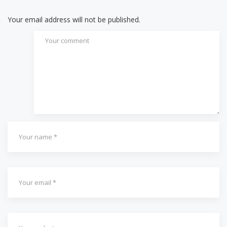
Your email address will not be published.