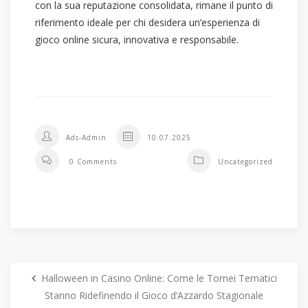
con la sua reputazione consolidata, rimane il punto di
riferimento ideale per chi desidera un’esperienza di
gioco online sicura, innovativa e responsabile.
Ads-Admin
10.07.2025
0 Comments
Uncategorized
Halloween in Casino Online: Come le Tornei Tematici
Stanno Ridefinendo il Gioco d’Azzardo Stagionale