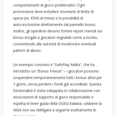
comportamenti di gioco problematici. Ogni
promozione deve includere strumenti di limite di
spesa (es. €500 al mese) e la possibilità di
auto‑esclusione direttamente dal pannello bonus.
Inoltre, gli operatori devono fornire report mensili sui
bonus erogati a giocatori segnalati come a rischio,
consentendo alle autorità di monitorare eventuali
pattern di abuso.
Un esempio concreto è “SafePlay Malta”, che ha
introdotto un “Bonus Freeze” – i giocatori possono
sospendere temporaneamente tutti i bonus attivi per
7 giorni, senza perdere i fondi già accreditati. Questa
funzionalità è stata sviluppata in collaborazione con
associazioni di supporto al gioco responsabile e
rispetta le linee guida della DGEG italiana, sebbene la
MGA non sia obbligata a seguirne esattamente le