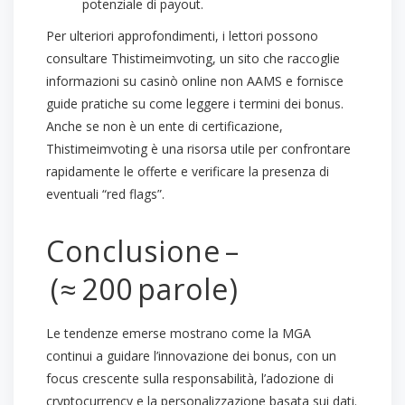
potenziale di payout.
Per ulteriori approfondimenti, i lettori possono
consultare Thistimeimvoting, un sito che raccoglie
informazioni su casinò online non AAMS e fornisce
guide pratiche su come leggere i termini dei bonus.
Anche se non è un ente di certificazione,
Thistimeimvoting è una risorsa utile per confrontare
rapidamente le offerte e verificare la presenza di
eventuali “red flags”.
Conclusione –
(≈ 200 parole)
Le tendenze emerse mostrano come la MGA
continui a guidare l’innovazione dei bonus, con un
focus crescente sulla responsabilità, l’adozione di
cryptocurrency e la personalizzazione basata sui dati.