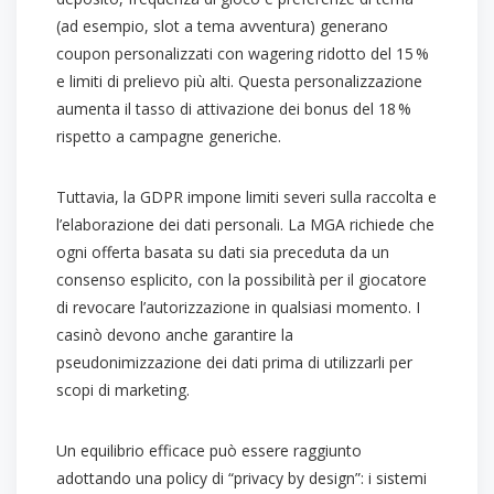
(ad esempio, slot a tema avventura) generano
coupon personalizzati con wagering ridotto del 15 %
e limiti di prelievo più alti. Questa personalizzazione
aumenta il tasso di attivazione dei bonus del 18 %
rispetto a campagne generiche.
Tuttavia, la GDPR impone limiti severi sulla raccolta e
l’elaborazione dei dati personali. La MGA richiede che
ogni offerta basata su dati sia preceduta da un
consenso esplicito, con la possibilità per il giocatore
di revocare l’autorizzazione in qualsiasi momento. I
casinò devono anche garantire la
pseudonimizzazione dei dati prima di utilizzarli per
scopi di marketing.
Un equilibrio efficace può essere raggiunto
adottando una policy di “privacy by design”: i sistemi