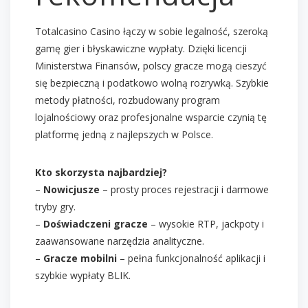
Totalcasino Casino łączy w sobie legalność, szeroką
gamę gier i błyskawiczne wypłaty. Dzięki licencji
Ministerstwa Finansów, polscy gracze mogą cieszyć
się bezpieczną i podatkowo wolną rozrywką. Szybkie
metody płatności, rozbudowany program
lojalnościowy oraz profesjonalne wsparcie czynią tę
platformę jedną z najlepszych w Polsce.
Kto skorzysta najbardziej?
–
Nowicjusze
– prosty proces rejestracji i darmowe
tryby gry.
–
Doświadczeni gracze
– wysokie RTP, jackpoty i
zaawansowane narzędzia analityczne.
–
Gracze mobilni
– pełna funkcjonalność aplikacji i
szybkie wypłaty BLIK.