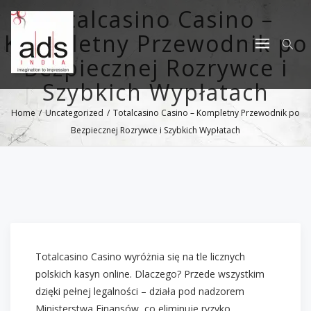
Totalcasino Casino –
Kompletny Przewodnik po
Bezpiecznej Rozrywce i
Szybkich Wypłatach
Home
/
Uncategorized
/
Totalcasino Casino – Kompletny Przewodnik po
Bezpiecznej Rozrywce i Szybkich Wypłatach
Totalcasino Casino wyróżnia się na tle licznych
polskich kasyn online. Dlaczego? Przede wszystkim
dzięki pełnej legalności – działa pod nadzorem
Ministerstwa Finansów, co eliminuje ryzyko