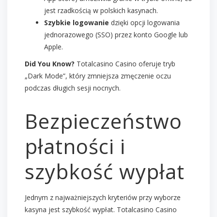
jest rzadkością w polskich kasynach.
Szybkie logowanie
dzięki opcji logowania
jednorazowego (SSO) przez konto Google lub
Apple.
Did You Know?
Totalcasino Casino oferuje tryb
„Dark Mode”, który zmniejsza zmęczenie oczu
podczas długich sesji nocnych.
Bezpieczeństwo
płatności i
szybkość wypłat
Jednym z najważniejszych kryteriów przy wyborze
kasyna jest szybkość wypłat. Totalcasino Casino