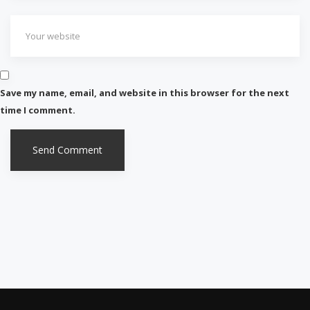
Save my name, email, and website in this browser for the next
time I comment.