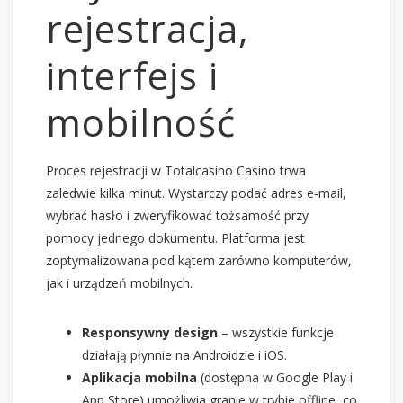
rejestracja,
interfejs i
mobilność
Proces rejestracji w Totalcasino Casino trwa
zaledwie kilka minut. Wystarczy podać adres e‑mail,
wybrać hasło i zweryfikować tożsamość przy
pomocy jednego dokumentu. Platforma jest
zoptymalizowana pod kątem zarówno komputerów,
jak i urządzeń mobilnych.
Responsywny design
– wszystkie funkcje
działają płynnie na Androidzie i iOS.
Aplikacja mobilna
(dostępna w Google Play i
App Store) umożliwia granie w trybie offline, co