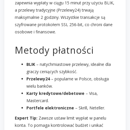
zapewnia wypłaty w ciągu 15 minut przy użyciu BLIK,
a przelewy tradycyjne (Przelewy24) trwają
maksymalnie 2 godziny. Wszystkie transakcje są
szyfrowane protokołem SSL 256‑bit, co chroni dane
osobowe i finansowe.
Metody płatności
BLIK
– natychmiastowe przelewy, idealne dla
graczy ceniących szybkość.
Przelewy24
– popularne w Polsce, obsługa
wielu banków.
Karty kredytowe/debetowe
– Visa,
Mastercard.
Portfele elektroniczne
– Skrill, Neteller.
Expert Tip:
Zawsze ustaw limit wypłat w panelu
konta. To pomaga kontrolować budżet i unikać