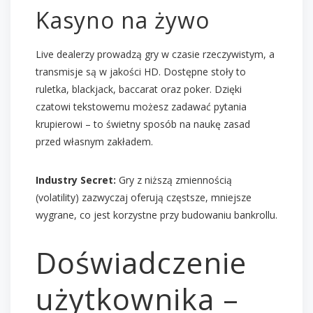
Kasyno na żywo
Live dealerzy prowadzą gry w czasie rzeczywistym, a
transmisje są w jakości HD. Dostępne stoły to
ruletka, blackjack, baccarat oraz poker. Dzięki
czatowi tekstowemu możesz zadawać pytania
krupierowi – to świetny sposób na naukę zasad
przed własnym zakładem.
Industry Secret:
Gry z niższą zmiennością
(volatility) zazwyczaj oferują częstsze, mniejsze
wygrane, co jest korzystne przy budowaniu bankrollu.
Doświadczenie
użytkownika –