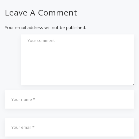
Leave A Comment
Your email address will not be published.