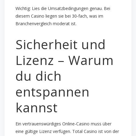
Wichtig: Lies die Umsatzbedingungen genau. Bei
diesem Casino liegen sie bei 30‑fach, was im
Branchenvergleich moderat ist.
Sicherheit und
Lizenz – Warum
du dich
entspannen
kannst
Ein vertrauenswürdiges Online‑Casino muss über
eine gültige Lizenz verfügen. Total Casino ist von der