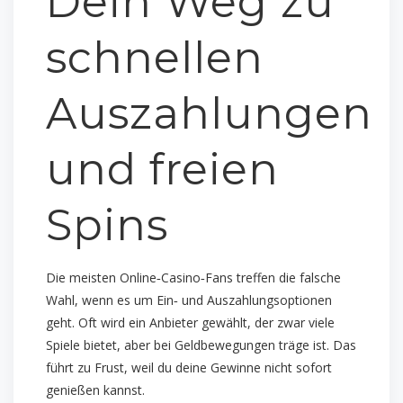
Dein Weg zu
schnellen
Auszahlungen
und freien
Spins
Die meisten Online‑Casino‑Fans treffen die falsche
Wahl, wenn es um Ein‑ und Auszahlungsoptionen
geht. Oft wird ein Anbieter gewählt, der zwar viele
Spiele bietet, aber bei Geldbewegungen träge ist. Das
führt zu Frust, weil du deine Gewinne nicht sofort
genießen kannst.