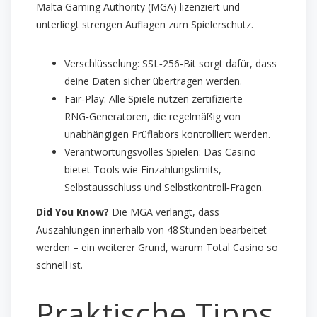
Malta Gaming Authority (MGA) lizenziert und
unterliegt strengen Auflagen zum Spielerschutz.
Verschlüsselung: SSL‑256‑Bit sorgt dafür, dass
deine Daten sicher übertragen werden.
Fair‑Play: Alle Spiele nutzen zertifizierte
RNG‑Generatoren, die regelmäßig von
unabhängigen Prüflabors kontrolliert werden.
Verantwortungsvolles Spielen: Das Casino
bietet Tools wie Einzahlungslimits,
Selbstausschluss und Selbstkontroll‑Fragen.
Did You Know?
Die MGA verlangt, dass
Auszahlungen innerhalb von 48 Stunden bearbeitet
werden – ein weiterer Grund, warum Total Casino so
schnell ist.
Praktische Tipps