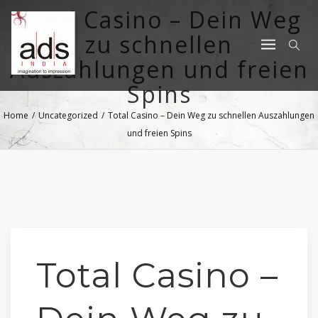
Total Casino – Dein Weg
zu schnellen
Auszahlungen und freien
Spins
Home
/
Uncategorized
/
Total Casino – Dein Weg zu schnellen Auszahlungen
und freien Spins
Total Casino –