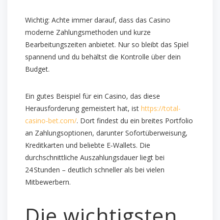
Wichtig: Achte immer darauf, dass das Casino
moderne Zahlungsmethoden und kurze
Bearbeitungszeiten anbietet. Nur so bleibt das Spiel
spannend und du behältst die Kontrolle über dein
Budget.
Ein gutes Beispiel für ein Casino, das diese
Herausforderung gemeistert hat, ist
https://total-
casino-bet.com/
. Dort findest du ein breites Portfolio
an Zahlungsoptionen, darunter Sofortüberweisung,
Kreditkarten und beliebte E‑Wallets. Die
durchschnittliche Auszahlungsdauer liegt bei
24 Stunden – deutlich schneller als bei vielen
Mitbewerbern.
Die wichtigsten