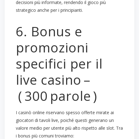
decisioni più informate, rendendo il gioco più
strategico anche per i principianti.
6. Bonus e
promozioni
specifici per il
live casino –
( 300 parole )
I casinò online riservano spesso offerte mirate ai
giocatori di tavoli live, poiché questi generano un
valore medio per utente più alto rispetto alle slot. Tra
i bonus più comuni troviamo: