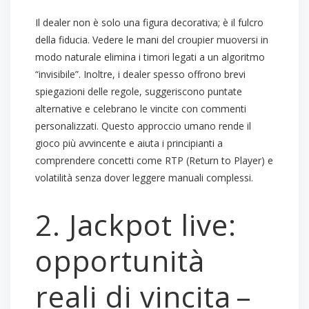
Il dealer non è solo una figura decorativa; è il fulcro
della fiducia. Vedere le mani del croupier muoversi in
modo naturale elimina i timori legati a un algoritmo
“invisibile”. Inoltre, i dealer spesso offrono brevi
spiegazioni delle regole, suggeriscono puntate
alternative e celebrano le vincite con commenti
personalizzati. Questo approccio umano rende il
gioco più avvincente e aiuta i principianti a
comprendere concetti come RTP (Return to Player) e
volatilità senza dover leggere manuali complessi.
2. Jackpot live:
opportunità
reali di vincita –