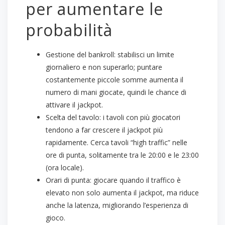
per aumentare le
probabilità
Gestione del bankroll: stabilisci un limite
giornaliero e non superarlo; puntare
costantemente piccole somme aumenta il
numero di mani giocate, quindi le chance di
attivare il jackpot.
Scelta del tavolo: i tavoli con più giocatori
tendono a far crescere il jackpot più
rapidamente. Cerca tavoli “high traffic” nelle
ore di punta, solitamente tra le 20:00 e le 23:00
(ora locale).
Orari di punta: giocare quando il traffico è
elevato non solo aumenta il jackpot, ma riduce
anche la latenza, migliorando l’esperienza di
gioco.