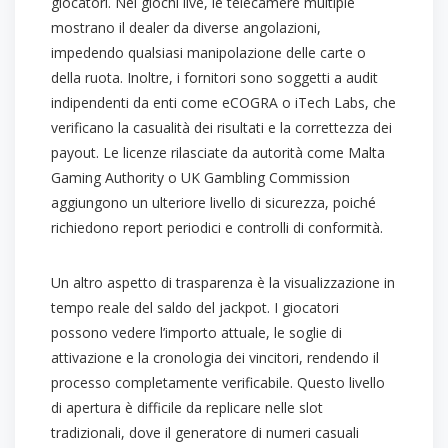
giocatori. Nei giochi live, le telecamere multiple
mostrano il dealer da diverse angolazioni,
impedendo qualsiasi manipolazione delle carte o
della ruota. Inoltre, i fornitori sono soggetti a audit
indipendenti da enti come eCOGRA o iTech Labs, che
verificano la casualità dei risultati e la correttezza dei
payout. Le licenze rilasciate da autorità come Malta
Gaming Authority o UK Gambling Commission
aggiungono un ulteriore livello di sicurezza, poiché
richiedono report periodici e controlli di conformità.
Un altro aspetto di trasparenza è la visualizzazione in
tempo reale del saldo del jackpot. I giocatori
possono vedere l’importo attuale, le soglie di
attivazione e la cronologia dei vincitori, rendendo il
processo completamente verificabile. Questo livello
di apertura è difficile da replicare nelle slot
tradizionali, dove il generatore di numeri casuali