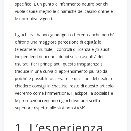
specifico. È un punto di riferimento neutro per chi
vuole capire meglio le dinamiche dei casinò online e
le normative vigenti.
I giochi live hanno guadagnato terreno anche perché
offrono una maggiore percezione di equità: le
telecamere multiple, i controlli di licenza e gli audit
indipendenti riducono i dubbi sulla casualità dei
risultati. Per i principianti, questa trasparenza si
traduce in una curva di apprendimento più rapida,
poiché è possibile osservare le decisioni del dealer e
chiedere consigli in chat. Nel resto di questo articolo
vedremo come l’immersione, i jackpot, la socialità e
le promozioni rendano i giochi live una scelta
superiore rispetto alle slot non AAMS.
1. L’esperienza