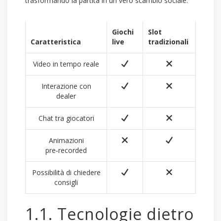
trasformando la partita in un vero scambio sociale.
Giochi
Slot
Caratteristica
live
tradizionali
Video in tempo reale
Interazione con
dealer
Chat tra giocatori
Animazioni
pre‑recorded
Possibilità di chiedere
consigli
1.1. Tecnologie dietro