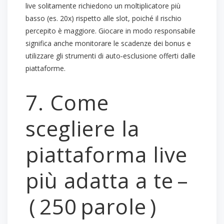
live solitamente richiedono un moltiplicatore più
basso (es. 20x) rispetto alle slot, poiché il rischio
percepito è maggiore. Giocare in modo responsabile
significa anche monitorare le scadenze dei bonus e
utilizzare gli strumenti di auto‑esclusione offerti dalle
piattaforme.
7. Come
scegliere la
piattaforma live
più adatta a te –
( 250 parole )