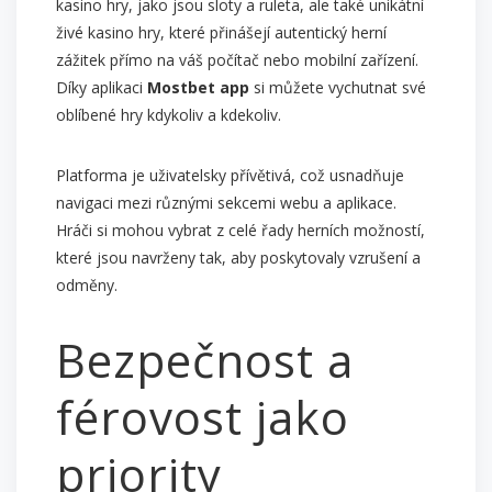
kasino hry, jako jsou sloty a ruleta, ale také unikátní
živé kasino hry, které přinášejí autentický herní
zážitek přímo na váš počítač nebo mobilní zařízení.
Díky aplikaci
Mostbet app
si můžete vychutnat své
oblíbené hry kdykoliv a kdekoliv.
Platforma je uživatelsky přívětivá, což usnadňuje
navigaci mezi různými sekcemi webu a aplikace.
Hráči si mohou vybrat z celé řady herních možností,
které jsou navrženy tak, aby poskytovaly vzrušení a
odměny.
Bezpečnost a
férovost jako
priority