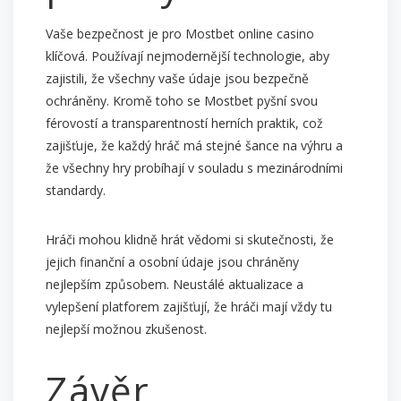
Vaše bezpečnost je pro Mostbet online casino
klíčová. Používají nejmodernější technologie, aby
zajistili, že všechny vaše údaje jsou bezpečně
ochráněny. Kromě toho se Mostbet pyšní svou
férovostí a transparentností herních praktik, což
zajišťuje, že každý hráč má stejné šance na výhru a
že všechny hry probíhají v souladu s mezinárodními
standardy.
Hráči mohou klidně hrát vědomi si skutečnosti, že
jejich finanční a osobní údaje jsou chráněny
nejlepším způsobem. Neustálé aktualizace a
vylepšení platforem zajišťují, že hráči mají vždy tu
nejlepší možnou zkušenost.
Závěr