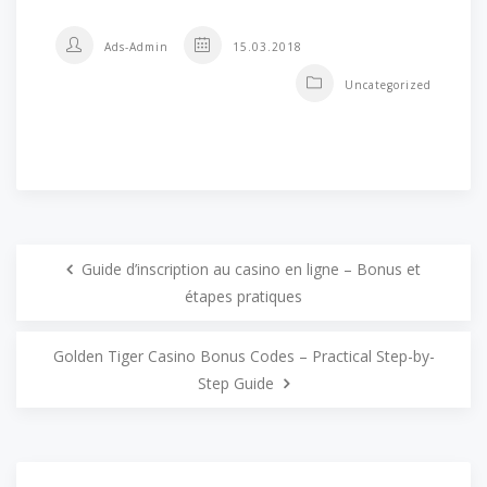
Ads-Admin
15.03.2018
Uncategorized
Guide d’inscription au casino en ligne – Bonus et
étapes pratiques
Golden Tiger Casino Bonus Codes – Practical Step-by-
Step Guide