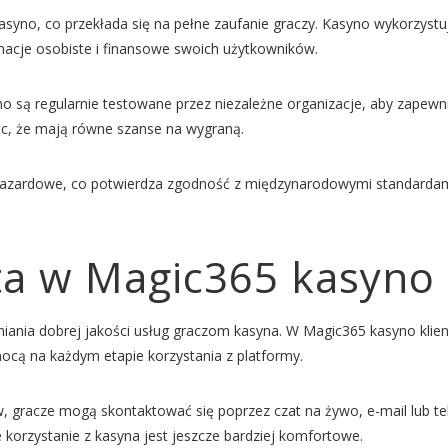
syno, co przekłada się na pełne zaufanie graczy. Kasyno wykorzyst
macje osobiste i finansowe swoich użytkowników.
o są regularnie testowane przez niezależne organizacje, aby zapewni
ąc, że mają równe szanse na wygraną.
hazardowe, co potwierdza zgodność z międzynarodowymi standardami 
ta w Magic365 kasyno
niania dobrej jakości usług graczom kasyna. W Magic365 kasyno klie
ocą na każdym etapie korzystania z platformy.
, gracze mogą skontaktować się poprzez czat na żywo, e-mail lub te
e korzystanie z kasyna jest jeszcze bardziej komfortowe.