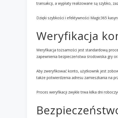
transakcji, a wypłaty realizowane są szybko, za
Dzięki szybkości i efektywności Magic365 kasyno 
Weryfikacja ko
Weryfikacja tożsamości jest standardową pro
zapewnienia bezpieczeństwa środowiska gry or
Aby zweryfikować konto, użytkownik jest zobow
także potwierdzenia adresu zamieszkania na pr
Proces weryfikacji zwykle trwa kilka dni roboc
Bezpieczeństwo