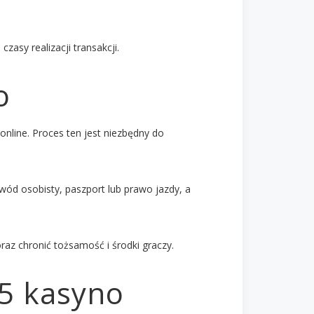
zasy realizacji transakcji.
o
nline. Proces ten jest niezbędny do
ód osobisty, paszport lub prawo jazdy, a
az chronić tożsamość i środki graczy.
65 kasyno