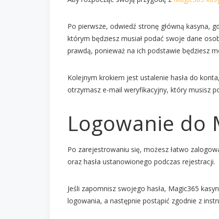
Po pierwsze, odwiedź stronę główną kasyna, gdzi
którym będziesz musiał podać swoje dane osobow
prawdą, ponieważ na ich podstawie będziesz mó
Kolejnym krokiem jest ustalenie hasła do konta
otrzymasz e-mail weryfikacyjny, który musisz p
Logowanie do 
Po zarejestrowaniu się, możesz łatwo zalogowa
oraz hasła ustanowionego podczas rejestracji.
Jeśli zapomnisz swojego hasła, Magic365 kasyno
logowania, a następnie postąpić zgodnie z inst