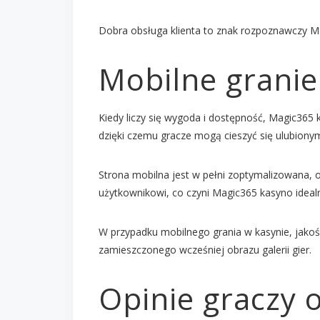
Dobra obsługa klienta to znak rozpoznawczy Mag
Mobilne grani
Kiedy liczy się wygoda i dostępność, Magic365
dzięki czemu gracze mogą cieszyć się ulubionymi
Strona mobilna jest w pełni zoptymalizowana, of
użytkownikowi, co czyni Magic365 kasyno idea
W przypadku mobilnego grania w kasynie, jakość
zamieszczonego wcześniej obrazu galerii gier.
Opinie graczy 