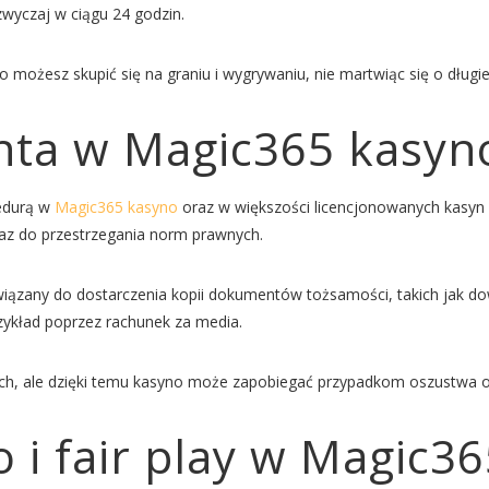
zwyczaj w ciągu 24 godzin.
możesz skupić się na graniu i wygrywaniu, nie martwiąc się o długie c
nta w Magic365 kasyn
cedurą w
Magic365 kasyno
oraz w większości licencjonowanych kasyn o
az do przestrzegania norm prawnych.
iązany do dostarczenia kopii dokumentów tożsamości, takich jak dow
zykład poprzez rachunek za media.
zych, ale dzięki temu kasyno może zapobiegać przypadkom oszustwa or
 i fair play w Magic3