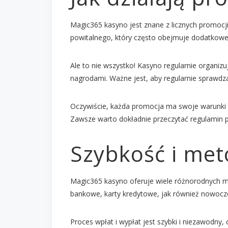
Magic365 kasyno jest znane z licznych promocj
powitalnego, który często obejmuje dodatkowe 
Ale to nie wszystko! Kasyno regularnie organiz
nagrodami. Ważne jest, aby regularnie sprawdza
Oczywiście, każda promocja ma swoje warunki 
Zawsze warto dokładnie przeczytać regulamin p
Szybkość i met
Magic365 kasyno oferuje wiele różnorodnych me
bankowe, karty kredytowe, jak również nowocze
Proces wpłat i wypłat jest szybki i niezawodny