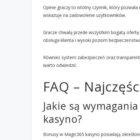
Opinie graczy to istotny czynnik, który pozwa
wskazuje na zadowolenie użytkowników.
Gracze chwalą przede wszystkim bogatą ofertę g
obsługa klienta i wysoki poziom bezpieczeństwa,
Również system zabezpieczeń oraz transparentn
warto odwiedzić.
FAQ – Najczęśc
Jakie są wymagania
kasyno?
Bonusy w Magic365 kasyno posiadają określone