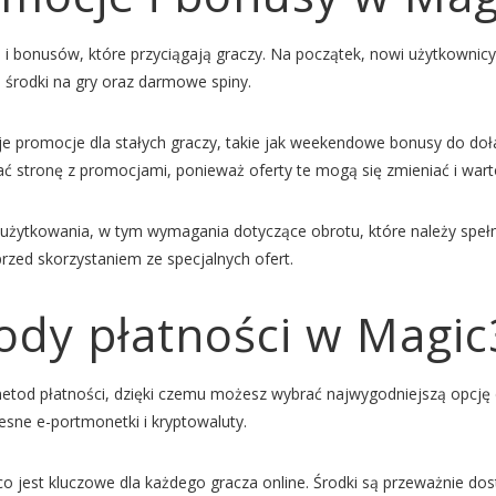
i i bonusów, które przyciągają graczy. Na początek, nowi użytkowni
środki na gry oraz darmowe spiny.
uje promocje dla stałych graczy, takie jak weekendowe bonusy do do
ć stronę z promocjami, ponieważ oferty te mogą się zmieniać i wart
użytkowania, w tym wymagania dotyczące obrotu, które należy spełn
rzed skorzystaniem ze specjalnych ofert.
ody płatności w Magi
tod płatności, dzięki czemu możesz wybrać najwygodniejszą opcję d
sne e-portmonetki i kryptowaluty.
, co jest kluczowe dla każdego gracza online. Środki są przeważnie 