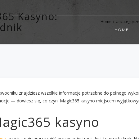
365 Kasyno:
Home
/
Uncategoriz
dnik
HOME
wodniku znajdziesz wszelkie informacje potrzebne do pełnego wyko
romocje — dowiesz się, co czyni Magic365 kasyno miejscem wyjątkowy
Magic365 kasyno
yno
, musisz najpierw przejść proces rejestracji. Jest to prosty krok, kt