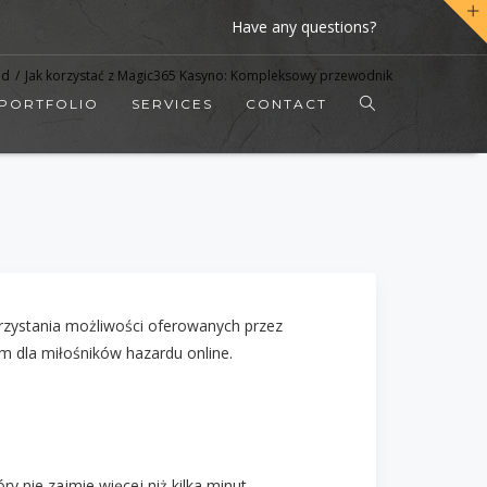
Have any questions?
ed
/
Jak korzystać z Magic365 Kasyno: Kompleksowy przewodnik
PORTFOLIO
SERVICES
CONTACT
rzystania możliwości oferowanych przez
m dla miłośników hazardu online.
óry nie zajmie więcej niż kilka minut.