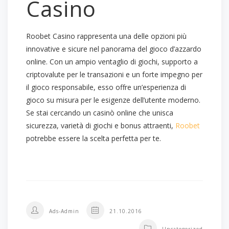
Casino
Roobet Casino rappresenta una delle opzioni più
innovative e sicure nel panorama del gioco d’azzardo
online. Con un ampio ventaglio di giochi, supporto a
criptovalute per le transazioni e un forte impegno per
il gioco responsabile, esso offre un’esperienza di
gioco su misura per le esigenze dell’utente moderno.
Se stai cercando un casinò online che unisca
sicurezza, varietà di giochi e bonus attraenti,
Roobet
potrebbe essere la scelta perfetta per te.
Ads-Admin
21.10.2016