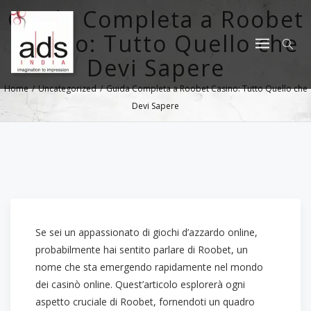
Guida Completa a Roobet
Casino: Tutto Quello che
Devi Sapere
Home
/
Uncategorized
/
Guida Completa a Roobet Casino: Tutto Quello che
Devi Sapere
Se sei un appassionato di giochi d’azzardo online,
probabilmente hai sentito parlare di Roobet, un
nome che sta emergendo rapidamente nel mondo
dei casinò online. Quest’articolo esplorerà ogni
aspetto cruciale di Roobet, fornendoti un quadro