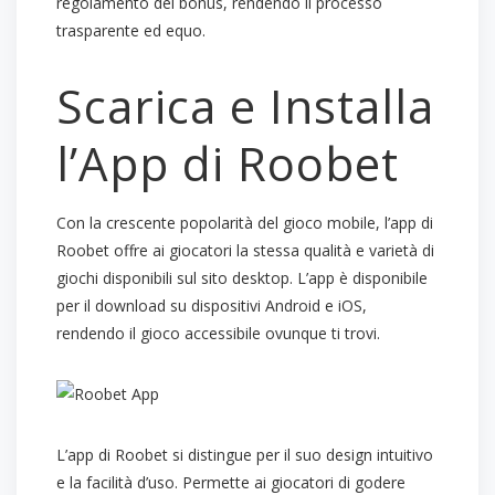
regolamento del bonus, rendendo il processo
trasparente ed equo.
Scarica e Installa
l’App di Roobet
Con la crescente popolarità del gioco mobile, l’app di
Roobet offre ai giocatori la stessa qualità e varietà di
giochi disponibili sul sito desktop. L’app è disponibile
per il download su dispositivi Android e iOS,
rendendo il gioco accessibile ovunque ti trovi.
L’app di Roobet si distingue per il suo design intuitivo
e la facilità d’uso. Permette ai giocatori di godere