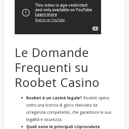
Le Domande
Frequenti su
Roobet Casino
Roobet è un casinò legale?
Roobet opera
sotto una licenza di gioco rilasciata da
un’agenzia competente, che garantisce la sua
legalità e sicurezza.
Quali sono le principali criptovalute