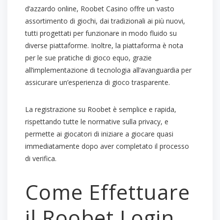
d’azzardo online, Roobet Casino offre un vasto
assortimento di giochi, dai tradizionali ai più nuovi,
tutti progettati per funzionare in modo fluido su
diverse piattaforme. Inoltre, la piattaforma è nota
per le sue pratiche di gioco equo, grazie
all’implementazione di tecnologia all’avanguardia per
assicurare un’esperienza di gioco trasparente.
La registrazione su Roobet è semplice e rapida,
rispettando tutte le normative sulla privacy, e
permette ai giocatori di iniziare a giocare quasi
immediatamente dopo aver completato il processo
di verifica.
Come Effettuare
il Roobet Login