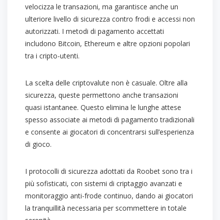
velocizza le transazioni, ma garantisce anche un
ulteriore livello di sicurezza contro frodi e accessi non
autorizzati. I metodi di pagamento accettati
includono Bitcoin, Ethereum e altre opzioni popolari
tra i cripto-utenti.
La scelta delle criptovalute non è casuale. Oltre alla
sicurezza, queste permettono anche transazioni
quasi istantanee. Questo elimina le lunghe attese
spesso associate ai metodi di pagamento tradizionali
e consente ai giocatori di concentrarsi sull’esperienza
di gioco.
I protocolli di sicurezza adottati da Roobet sono tra i
più sofisticati, con sistemi di criptaggio avanzati e
monitoraggio anti-frode continuo, dando ai giocatori
la tranquillità necessaria per scommettere in totale