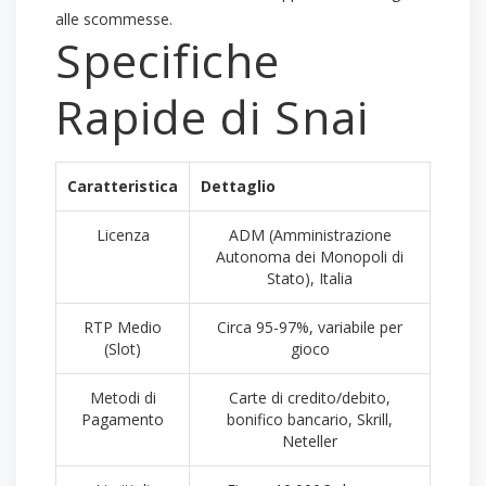
alle scommesse.
Specifiche
Rapide di Snai
Caratteristica
Dettaglio
Licenza
ADM (Amministrazione
Autonoma dei Monopoli di
Stato), Italia
RTP Medio
Circa 95-97%, variabile per
(Slot)
gioco
Metodi di
Carte di credito/debito,
Pagamento
bonifico bancario, Skrill,
Neteller