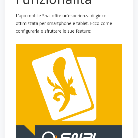
L’app mobile Snai offre un’esperienza di gioco
ottimizzata per smartphone e tablet. Ecco come
configurarla e sfruttare le sue feature: