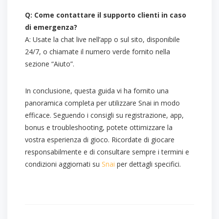
Q: Come contattare il supporto clienti in caso
di emergenza?
A: Usate la chat live nell’app o sul sito, disponibile
24/7, o chiamate il numero verde fornito nella
sezione “Aiuto”.
In conclusione, questa guida vi ha fornito una
panoramica completa per utilizzare Snai in modo
efficace. Seguendo i consigli su registrazione, app,
bonus e troubleshooting, potete ottimizzare la
vostra esperienza di gioco. Ricordate di giocare
responsabilmente e di consultare sempre i termini e
condizioni aggiornati su
Snai
per dettagli specifici.